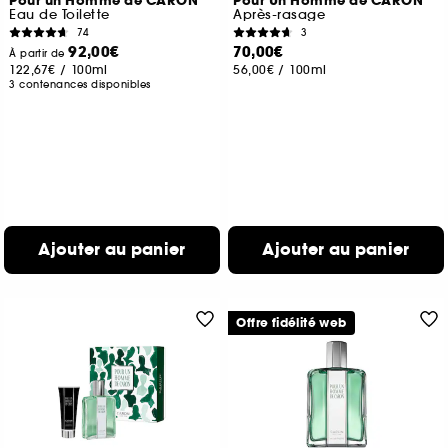
Pour un Homme de CARON
Pour Un Homme de CARON
Eau de Toilette
Après-rasage
74
3
92,00€
70,00€
À partir de
122,67€
/
100ml
56,00€
/
100ml
3 contenances disponibles
Ajouter au panier
Ajouter au panier
Offre fidélité web