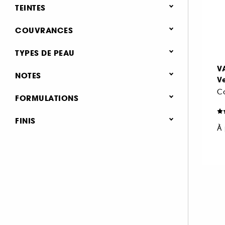
Anti cerne et Correcteur (1)
Crémeux (2)
TEINTES
Liquide (1)
COUVRANCES
Moyenne (2)
TYPES DE PEAU
Beige (2)
Marron (1)
Orange (1)
V
Tous type de peau (3)
NOTES
Ve
& plus (3)
FORMULATIONS
& plus (3)
Non comédogène (1)
FINIS
& plus (3)
Rouge (1)
À 
Mat (2)
& plus (3)
Lumineux (1)