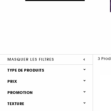
3 Prod
MASQUER LES FILTRES
TYPE DE PRODUITS
Maquillage
PRIX
Teint (3)
PROMOTION
Fonds de teint (1)
0 (2)
Blush (1)
TEXTURE