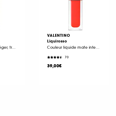
VALENTINO
Liquirosso
Fond de Teint très léger, très longue tenue 24h, SPF 25
Couleur liquide mate intense lèvres et joues
70
39,00€