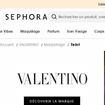
Lais
r Vibes
Maquillage
Parfum
Soin Visage
Corps
Teint
Accueil
VALENTINO
Maquillage
DÉCOUVRIR LA MARQUE