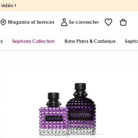
 vidéo !
Magasins
et Services
Se connecter
s
Sephora Collection
Bons Plans & Cadeaux
Sepho