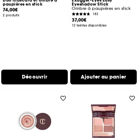
Duo mascara et ombre à
Exagger-Eyes Easy
paupières en stick
Eyeshadow Stick
Ombre à paupières en stick
74,00€
183
2 produits
37,00€
12 teintes disponibles
Découvrir
Ajouter au panier