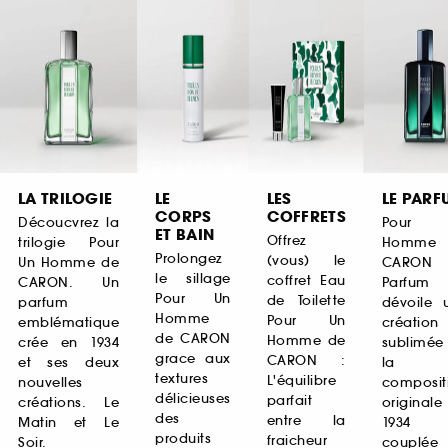
LA TRILOGIE
LE
LES
LE PARF
CORPS
COFFRETS
Découcvrez la
Pour 
ET BAIN
Offrez
trilogie Pour
Homme 
Prolongez
(vous) le
Un Homme de
CARON
le sillage
coffret Eau
CARON. Un
Parfum
Pour Un
de Toilette
parfum
dévoile 
Homme
Pour Un
emblématique
création
de CARON
Homme de
crée en 1934
sublimée
grace aux
CARON :
et ses deux
la
textures
L'équilibre
nouvelles
composit
délicieuses
parfait
créations. Le
originale
des
entre la
Matin et Le
1934
produits
fraicheur
Soir.
couplé