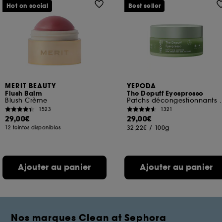
Hot on social
Best seller
MERIT BEAUTY
YEPODA
Flush Balm
The Depuff Eyespresso
Blush Crème
Patchs décongestionnan
1523
1321
29,00€
29,00€
32,22€
/
100g
12 teintes disponibles
Ajouter au panier
Ajouter au panier
Nos marques Clean at Sephora