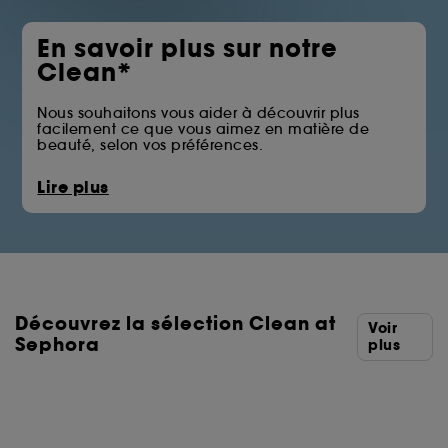
En savoir plus sur notre
Clean*
Nous souhaitons vous aider à découvrir plus
facilement ce que vous aimez en matière de
beauté, selon vos préférences.
La pastille Clean at Sephora vous permet
Lire plus
d’identifier les produits qui écartent certains des
ingrédients issus des familles telles que les huiles
minérales, les sulfates, les solvants ou les filtres UV
chimiques.
Vous trouverez ci-dessous la liste complète des
ingrédients écartés.
Découvrez la sélection Clean at
*Clean at Sephora = Des formules aux ingrédients
Voir
sélectionnés avec soin.
Sephora
plus