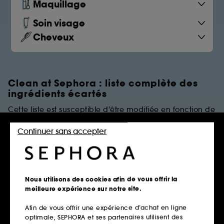
Maquillage
Soin visage
Cheveux
Clean at Sephora : liste complète des
ingrédients écartés
Cette liste est susceptible d'être modifiée en fonction de
dernières évolutions réglementaires et/ou scientifiques.
Continuer sans accepter
PARFUMS
Règles de restrictions
Nous utilisons des cookies afin de vous offrir la
meilleure expérience sur notre site.
Afin de vous offrir une expérience d’achat en ligne
Parfums Synthétiques
optimale, SEPHORA et ses partenaires utilisent des