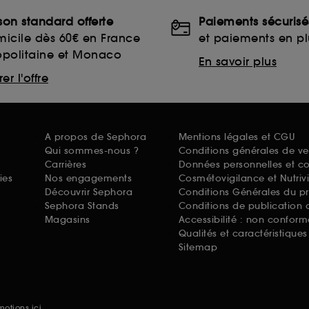
ison standard offerte
Paiements sécurisé
icile dès 60€ en France
et paiements en plu
opolitaine et Monaco
En savoir plus
er l'offre
A propos de Sephora
Mentions légales et CGU
Qui sommes-nous ?
Conditions générales de ve
Carrières
Données personnelles et c
ies
Nos engagements
Cosmétovigilance et Nutriv
Découvrir Sephora
Conditions Générales du p
Sephora Stands
Conditions de publication 
Magasins
Accessibilité : non conform
Qualités et caractéristique
Sitemap
omotions
ici.