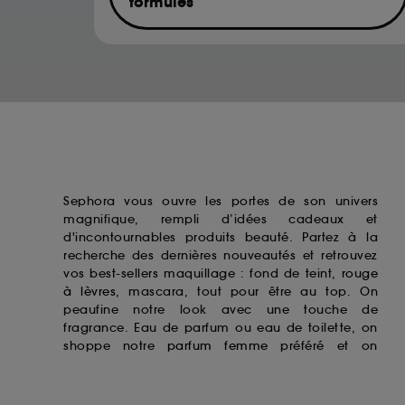
formules
de votre activité en ligne ou en magasin. Po
de retirer votrte consentement. Si vous souhai
Musk ketone
Hexamethylindanopyran
Acetyl Hexamethyl Tetralin
Acetyl Hexamethyl Indan
Sephora vous ouvre les portes de son univers
magnifique, rempli d’idées cadeaux et
d'incontournables produits beauté. Partez à la
recherche des dernières nouveautés et retrouvez
vos best-sellers maquillage : fond de teint,
rouge
à lèvres
, mascara, tout pour être au top. On
peaufine notre look avec une touche de
fragrance. Eau de parfum ou eau de toilette, on
shoppe notre
parfum femme
préféré et on