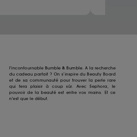
ccepter". Voous pouvez à tout moment choisir
uez
ici
.
l'incontournable
Bumble & Bumble
. A la recherche
du cadeau parfait ? On s’inspire du Beauty Board
et de sa communauté pour trouver la perle rare
qui fera plaisir à coup sûr. Avec Sephora, le
pouvoir de la beauté est entre vos mains. Et ce
n'est que le début.