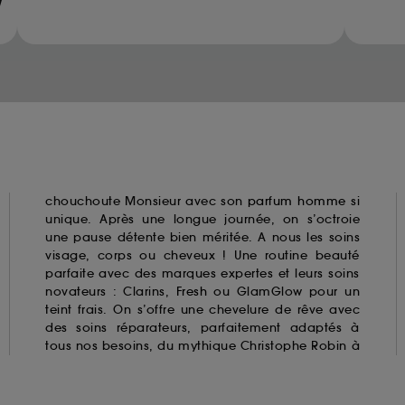
ur refuser tous les cookies, cliques sur "continuer sans a
Methanediol (methylene glycol)
tez obtenir plus d'information sur les cookies utilisés,
cliq
Glyoxal
Methylchloroisothiazolinone
Methylisothiazolinone
Parabens
Resorcinol
Triclosan
Triclocarban
chouchoute Monsieur avec son
parfum homme
si
unique. Après une longue journée, on s’octroie
une pause détente bien méritée. A nous les soins
visage, corps ou cheveux ! Une routine beauté
parfaite avec des marques expertes et leurs soins
novateurs : Clarins,
Fresh
ou GlamGlow pour un
teint frais. On s’offre une chevelure de rêve avec
des soins réparateurs, parfaitement adaptés à
tous nos besoins, du mythique Christophe Robin à