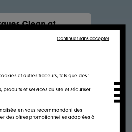
ques Clean at
a
Continuer sans accepter
Soin visage
Cheveux
tone
rtues
 jane
ookies et autres traceurs, tels que des :
age
produits et services du site et sécuriser
sonnalisée en vous recommandant des
ser des offres promotionnelles adaptées à