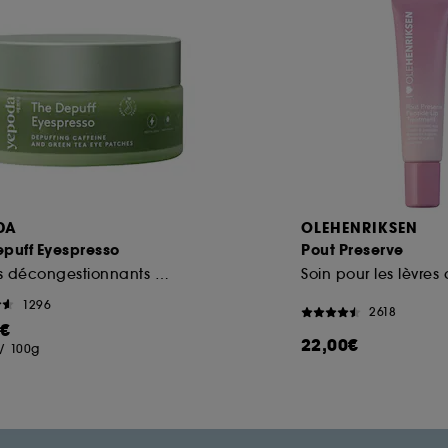
DA
OLEHENRIKSEN
epuff Eyespresso
Pout Preserve
Patchs décongestionnants à la caféine et au thé vert
1296
2618
0€
22,00€
/
100g