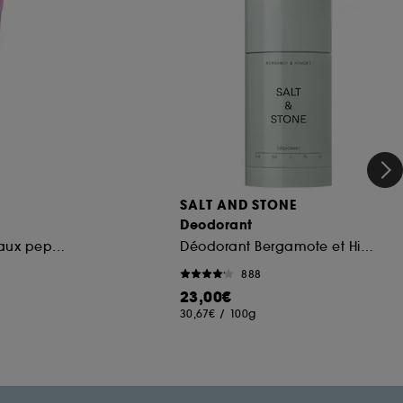
SALT AND STONE
Deodorant
Soin pour les lèvres aux peptides
Déodorant Bergamote et Hinoki
888
23,00€
30,67€
/
100g