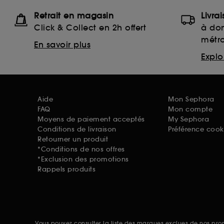
Retrait en magasin
Livra
Click & Collect en 2h offert
à dom
métr
En savoir plus
Explor
Aide
Mon Sephora
FAQ
Mon compte
Moyens de paiement acceptés
My Sephora
Conditions de livraison
Préférence cook
Retourner un produit
*Conditions de nos offres
*Exclusion des promotions
Rappels produits
Vous pouvez consulter la liste des marques exclues de nos pr