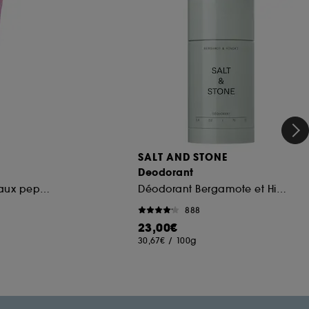
SALT AND STONE
Deodorant
Soin pour les lèvres aux peptides
Déodorant Bergamote et Hinoki
888
23,00€
30,67€
/
100g