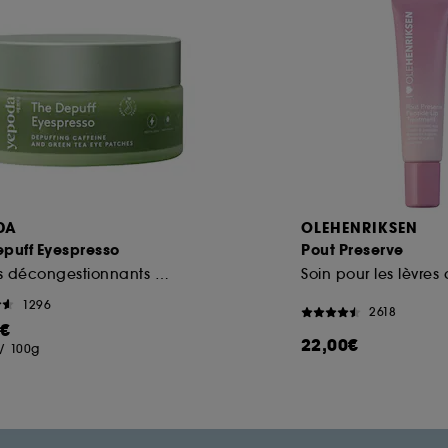
DA
OLEHENRIKSEN
epuff Eyespresso
Pout Preserve
Patchs décongestionnants à la caféine et au thé vert
1296
2618
0€
22,00€
/
100g