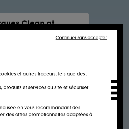
ques Clean at
a
Continuer sans accepter
Soin visage
Cheveux
tone
rtues
 jane
ookies et autres traceurs, tels que des :
age
produits et services du site et sécuriser
sonnalisée en vous recommandant des
ser des offres promotionnelles adaptées à