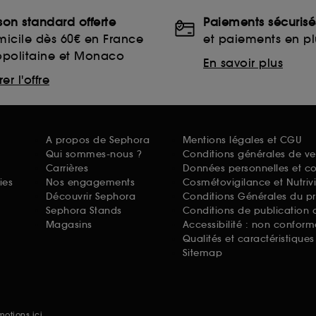
ison standard offerte
Paiements sécurisé
icile dès 60€ en France
et paiements en plu
opolitaine et Monaco
En savoir plus
er l'offre
A propos de Sephora
Mentions légales et CGU
Qui sommes-nous ?
Conditions générales de ve
Carrières
Données personnelles et c
ies
Nos engagements
Cosmétovigilance et Nutriv
Découvrir Sephora
Conditions Générales du p
Sephora Stands
Conditions de publication 
Magasins
Accessibilité : non conform
Qualités et caractéristique
Sitemap
omotions
ici.