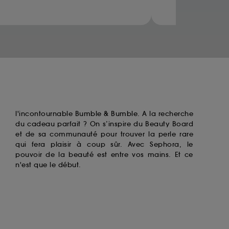
ccepter". Voous pouvez à tout moment choisir
uez
ici
.
l'incontournable
Bumble & Bumble
. A la recherche
du cadeau parfait ? On s’inspire du Beauty Board
et de sa communauté pour trouver la perle rare
qui fera plaisir à coup sûr. Avec Sephora, le
pouvoir de la beauté est entre vos mains. Et ce
n'est que le début.