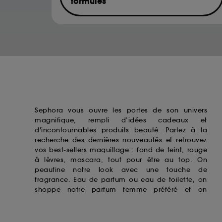
formules
de votre activité en ligne ou en magasin. Po
de retirer votrte consentement. Si vous souhai
Musk ketone
Hexamethylindanopyran
Acetyl Hexamethyl Tetralin
Acetyl Hexamethyl Indan
Sephora vous ouvre les portes de son univers
magnifique, rempli d’idées cadeaux et
d'incontournables produits beauté. Partez à la
recherche des dernières nouveautés et retrouvez
vos best-sellers maquillage : fond de teint,
rouge
à lèvres
, mascara, tout pour être au top. On
peaufine notre look avec une touche de
fragrance. Eau de parfum ou eau de toilette, on
shoppe notre
parfum femme
préféré et on