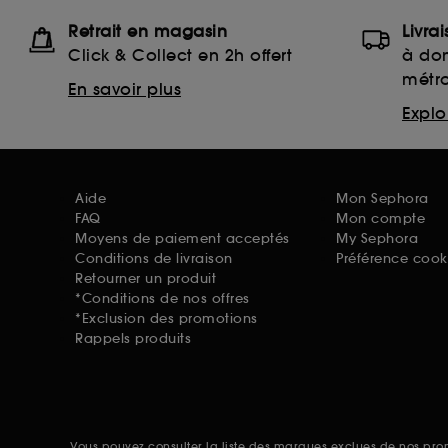
Retrait en magasin
Livra
Click & Collect en 2h offert
à dom
métr
En savoir plus
Explor
Aide
Mon Sephora
FAQ
Mon compte
Moyens de paiement acceptés
My Sephora
Conditions de livraison
Préférence cook
Retourner un produit
*Conditions de nos offres
*Exclusion des promotions
Rappels produits
Vous pouvez consulter la liste des marques exclues de nos pr