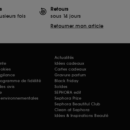
s
Retours
sieurs fois
sous 14 jours
Retourner mon article
Actualités
nte
Idées cadeaux
ookies
Cartes cadeaux
igilance
Gravure parfum
rogramme de fidélité
Black Friday
des avis
Soldes
e
SEPHORA edit
s environnementales
Sephora Prize
Sephora Beautiful Club
Clean at Sephora
Idées & Inspirations Beauté