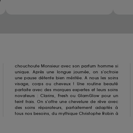
ur refuser tous les cookies, cliques sur "continuer sans a
Methanediol (methylene glycol)
tez obtenir plus d'information sur les cookies utilisés,
cliq
Glyoxal
Methylchloroisothiazolinone
Methylisothiazolinone
Parabens
Resorcinol
Triclosan
Triclocarban
chouchoute Monsieur avec son
parfum homme
si
unique. Après une longue journée, on s’octroie
une pause détente bien méritée. A nous les soins
visage, corps ou cheveux ! Une routine beauté
parfaite avec des marques expertes et leurs soins
novateurs : Clarins,
Fresh
ou GlamGlow pour un
teint frais. On s’offre une chevelure de rêve avec
des soins réparateurs, parfaitement adaptés à
tous nos besoins, du mythique Christophe Robin à