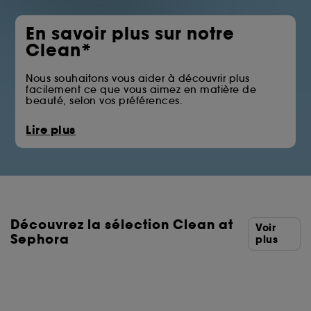
En savoir plus sur notre
Clean*
Nous souhaitons vous aider à découvrir plus
facilement ce que vous aimez en matière de
beauté, selon vos préférences.
La pastille Clean at Sephora vous permet
Lire plus
d’identifier les produits qui écartent certains des
ingrédients issus des familles telles que les huiles
minérales, les sulfates, les solvants ou les filtres UV
chimiques.
Vous trouverez ci-dessous la liste complète des
ingrédients écartés.
Découvrez la sélection Clean at
*Clean at Sephora = Des formules aux ingrédients
Voir
sélectionnés avec soin.
Sephora
plus