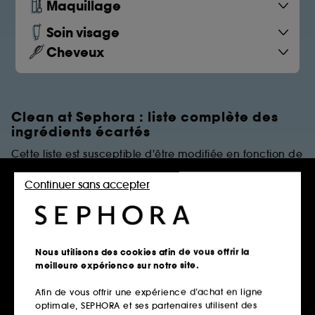
Maquillage
Soin visage
Cheveux
Clean at Sephora : liste complète des
ingrédients écartés
Cette liste est susceptible d'être modifiée en fonction de
dernières évolutions réglementaires et/ou scientifiques.
Continuer sans accepter
PARFUMS
Règles de restrictions
Nous utilisons des cookies afin de vous offrir la
meilleure expérience sur notre site.
Afin de vous offrir une expérience d’achat en ligne
Parfums Synthétiques
optimale, SEPHORA et ses partenaires utilisent des