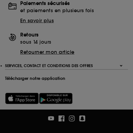
Paiements sécurisés
Ethanolamine (ETA)
et paiements en plusieurs fois
Monoethanolamine (MEA)
Triethanolamine (TEA)
En savoir plus
EDTA
Ethylenediaminetetraacetic Acid
Retours
Disodium EDTA
sous 14 jours
Calcium Disodium EDTA
Retourner mon article
Tetrasodium EDTA
Trisodium EDTA
SERVICES, CONTACT ET CONDITIONS DES OFFRES
Télécharger notre application