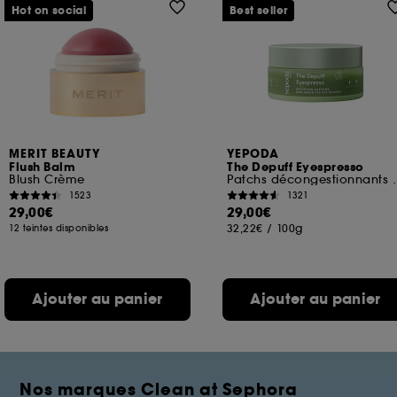
Hot on social
Best seller
MERIT BEAUTY
YEPODA
Flush Balm
The Depuff Eyespresso
Blush Crème
Patchs décongestionnan
1523
1321
29,00€
29,00€
32,22€
/
100g
12 teintes disponibles
Ajouter au panier
Ajouter au panier
Nos marques Clean at Sephora