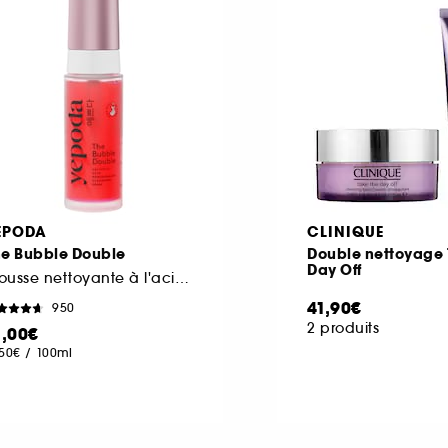
EPODA
CLINIQUE
he Bubble Double
Double nettoyage 
Day Off
Mousse nettoyante à l'acide salicylique et à la grenade
41,90€
950
2 produits
1,00€
,50€
/
100ml