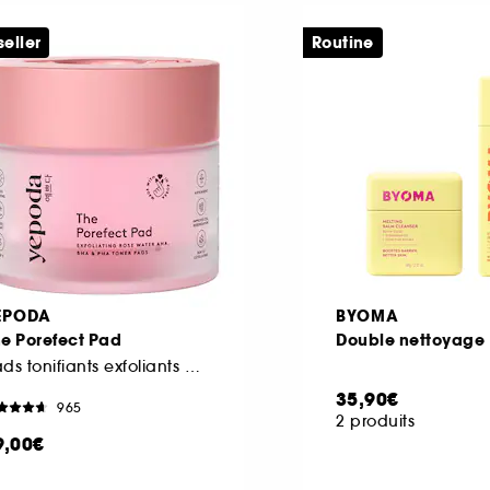
seller
Routine
EPODA
BYOMA
e Porefect Pad
Double nettoyage
Pads tonifiants exfoliants à l'eau de rose, AHA, BHA et PHA
35,90€
965
2 produits
9,00€