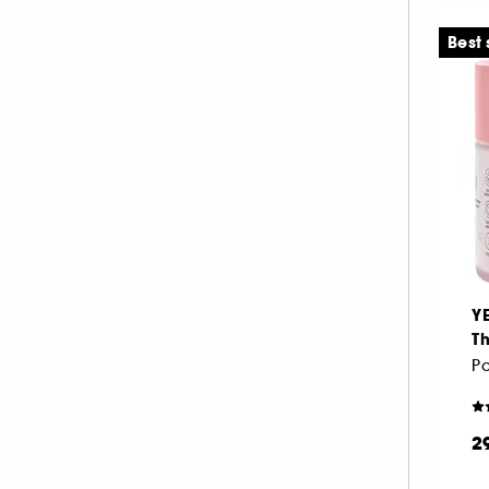
Best 
Y
Th
2