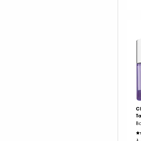
C
Ta
B