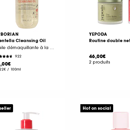
RBORIAN
YEPODA
ntella Cleansing Oil
Routine double ne
Huile démaquillante à la Centella Asiatica apaisante
46,00€
922
2 produits
1,00€
,22€
/
100ml
seller
Hot on social