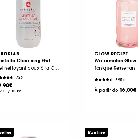
RBORIAN
GLOW RECIPE
entella Cleansing Gel
Watermelon Glow
Gel nettoyant doux à la Centella Asiatica apaisante
726
8956
9,90€
16,00€
À partir de
,61€
/
100ml
seller
Routine