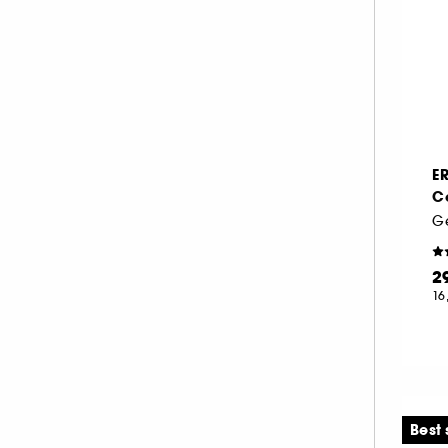
INNISFREE (5)
JACADI (1)
KIEHL'S SINCE 1851 (14)
KLORANE (2)
LA MER (9)
LANCÔME (10)
E
C
LANEIGE (2)
LA PRAIRIE (10)
M.A.C (5)
2
MARIO BADESCU (4)
16
MEDICUBE (3)
MERIT BEAUTY (1)
MY CLARINS (2)
NUXE (8)
Best 
OLEHENRIKSEN (5)