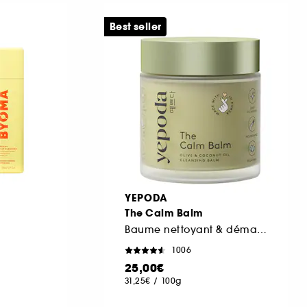
Best seller
YEPODA
The Calm Balm
Baume nettoyant & démaquillant doux aux huiles d'olive et de coc
1006
25,00€
31,25€
/
100g