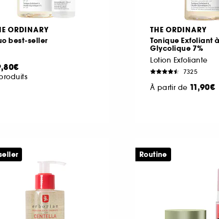
HE ORDINARY
THE ORDINARY
o best-seller
Tonique Exfoliant à
Glycolique 7%
Lotion Exfoliante
9,80€
7325
produits
11,90€
À partir de
seller
Routine