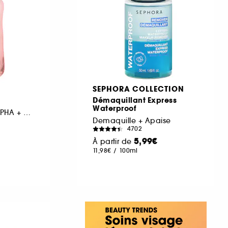
SEPHORA COLLECTION
Démaquillant Express
Waterproof
Tonique Resserrant PHA + BHA Éclat Pastèque Mini
Demaquille + Apaise
4702
5,99€
À partir de
11,98€
/
100ml