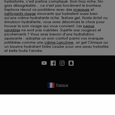
hydratante, c'est parfois compliqué. Soin trop riche, fini
Cookies de sécurisation des paiements en ligne :
gras désagréable... ce n'est pas forcément le bonheur.
ils nous permettent de lutter notamment contre les
Sephora résout ce problème avec des
masques
et
fraudes aux moyens de paiement et les
nettoyants visage
innovants qui hydratent aussi bien
qu'une crème hydratante riche. Texture gel, fluide éclat ou
usurpations d’identité.
émulsion hydratante, vous avez désormais le choix pour
trouver le soin visage qui vous convient. Les
peaux
Cookies fonctionnels :
il s’agit de cookies
sensibles
ne sont pas oubliées. Sujette aux rougeurs et
permettant l’affichage et/ou la fourniture de
picotements ? Vous avez besoin d'une hydratation
certaines fonctionnalités du site, tel que les
apaisante : adoptez un soin confort parmi vos marques
préférées comme une
crème Lancôme
, un gel Clinique ou
cookies d’authentification qui sont utilisés afin de
un baume hydratant Estée Lauder pour une peau hydratée
vous faire bénéficier de l’authentification
et belle toute l'année.
prolongée vous permettant d’accéder à votre
compte lors de votre prochaine visite sur le site
sans saisir à nouveau votre identifiant et mot de
passe.
France
A l'exception des cookies techniques, le dépôt et la
lecture de ces traceurs requiert votre accord. Vous
pouvez personnaliser vos choix concernant le dépôt
de ces cookies grâce au bouton "personnaliser mes
choix" ci-dessous ou décider de "tout accepter".
Sephora pourra associer les informations de
navigation collectées par ces Cookies, pour les