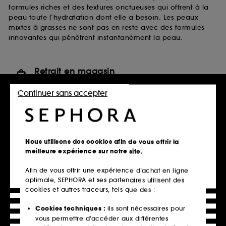
formules riches et des textures onctueuses qui offrent à la
peau toute l’hydratation dont elle a besoin. Les peaux
mixtes à grasses ne sont pas en reste avec des formules
innovantes qui pénètrent instantanément la peau.
Retrait en magasin
Click & Collect en 2h offert
Continuer sans accepter
En savoir plus
Livraison standard offerte
à domicile dès 60€ en France
Nous utilisons des cookies afin de vous offrir la
métropolitaine et Monaco
meilleure expérience sur notre site.
Explorer l'offre
Afin de vous offrir une expérience d’achat en ligne
optimale, SEPHORA et ses partenaires utilisent des
Paiements sécurisés
cookies et autres traceurs, tels que des :
et paiements en plusieurs fois
Cookies techniques :
ils sont nécessaires pour
En savoir plus
vous permettre d’accéder aux différentes