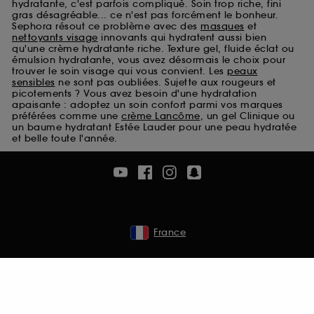
hydratante, c'est parfois compliqué. Soin trop riche, fini
Cookies de sécurisation des paiements en ligne :
gras désagréable... ce n'est pas forcément le bonheur.
ils nous permettent de lutter notamment contre les
Sephora résout ce problème avec des
masques
et
fraudes aux moyens de paiement et les
nettoyants visage
innovants qui hydratent aussi bien
qu'une crème hydratante riche. Texture gel, fluide éclat ou
usurpations d’identité.
émulsion hydratante, vous avez désormais le choix pour
trouver le soin visage qui vous convient. Les
peaux
Cookies fonctionnels :
il s’agit de cookies
sensibles
ne sont pas oubliées. Sujette aux rougeurs et
permettant l’affichage et/ou la fourniture de
picotements ? Vous avez besoin d'une hydratation
certaines fonctionnalités du site, tel que les
apaisante : adoptez un soin confort parmi vos marques
préférées comme une
crème Lancôme
, un gel Clinique ou
cookies d’authentification qui sont utilisés afin de
un baume hydratant Estée Lauder pour une peau hydratée
vous faire bénéficier de l’authentification
et belle toute l'année.
prolongée vous permettant d’accéder à votre
compte lors de votre prochaine visite sur le site
sans saisir à nouveau votre identifiant et mot de
passe.
France
A l'exception des cookies techniques, le dépôt et la
lecture de ces traceurs requiert votre accord. Vous
pouvez personnaliser vos choix concernant le dépôt
de ces cookies grâce au bouton "personnaliser mes
choix" ci-dessous ou décider de "tout accepter".
Sephora pourra associer les informations de
navigation collectées par ces Cookies, pour les