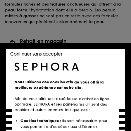
formules riches et des textures onctueuses qui offrent à la
peau toute l’hydratation dont elle a besoin. Les peaux
mixtes à grasses ne sont pas en reste avec des formules
innovantes qui pénètrent instantanément la peau.
Retrait en magasin
Click & Collect en 2h offert
Continuer sans accepter
En savoir plus
Livraison standard offerte
à domicile dès 60€ en France
Nous utilisons des cookies afin de vous offrir la
métropolitaine et Monaco
meilleure expérience sur notre site.
Explorer l'offre
Afin de vous offrir une expérience d’achat en ligne
optimale, SEPHORA et ses partenaires utilisent des
Paiements sécurisés
cookies et autres traceurs, tels que des :
et paiements en plusieurs fois
Cookies techniques :
ils sont nécessaires pour
En savoir plus
vous permettre d’accéder aux différentes