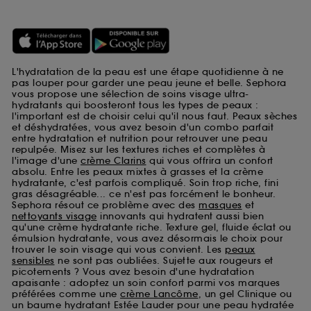
L'hydratation de la peau est une étape quotidienne à ne
pas louper pour garder une peau jeune et belle. Sephora
vous propose une sélection de soins visage ultra-
hydratants qui boosteront tous les types de peaux :
l'important est de choisir celui qu'il nous faut. Peaux sèches
et déshydratées, vous avez besoin d'un combo parfait
entre hydratation et nutrition pour retrouver une peau
repulpée. Misez sur les textures riches et complètes à
l'image d'une
crème Clarins
qui vous offrira un confort
absolu. Entre les peaux mixtes à grasses et la crème
hydratante, c'est parfois compliqué. Soin trop riche, fini
gras désagréable... ce n'est pas forcément le bonheur.
Sephora résout ce problème avec des
masques
et
nettoyants visage
innovants qui hydratent aussi bien
qu'une crème hydratante riche. Texture gel, fluide éclat ou
émulsion hydratante, vous avez désormais le choix pour
trouver le soin visage qui vous convient. Les
peaux
sensibles
ne sont pas oubliées. Sujette aux rougeurs et
picotements ? Vous avez besoin d'une hydratation
apaisante : adoptez un soin confort parmi vos marques
préférées comme une
crème Lancôme
, un gel Clinique ou
un baume hydratant Estée Lauder pour une peau hydratée