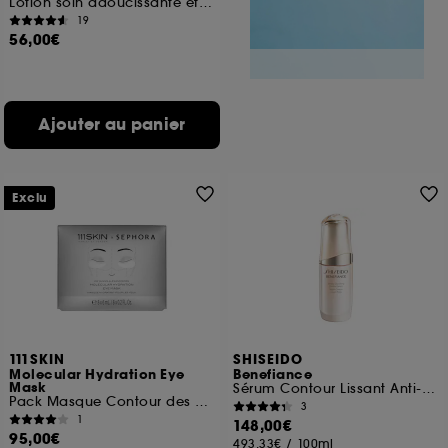
Lotion soin adoucissante et hydratante
19
56,00€
Ajouter au panier
Exclu
111SKIN
SHISEIDO
Molecular Hydration Eye
Benefiance
Mask
Sérum Contour Lissant Anti-Rides
Pack Masque Contour des Yeux
3
1
148,00€
95,00€
493,33€
/
100ml