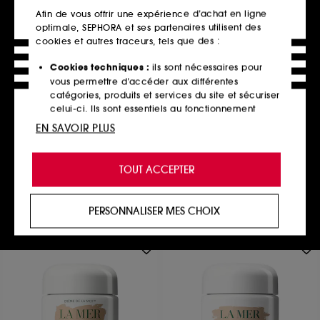
Afin de vous offrir une expérience d’achat en ligne
optimale, SEPHORA et ses partenaires utilisent des
cookies et autres traceurs, tels que des :
Cookies techniques :
ils sont nécessaires pour
ERBORIAN
vous permettre d’accéder aux différentes
Centella Crème
catégories, produits et services du site et sécuriser
Hydratant Apaisant Anti-Rougeurs
celui-ci. Ils sont essentiels au fonctionnement
233
technique du site et ne peuvent être désactivés.
EN SAVOIR PLUS
28,00€
56,00€
/
100ml
Cookies de personnalisation :
ils nous permettent
de vous offrir une expérience enrichie et
TOUT ACCEPTER
personnalisée en vous recommandant des
produits, des services et des contenus qui
Ajouter au panier
répondent au mieux à vos préférences, et de vous
PERSONNALISER MES CHOIX
proposer des offres promotionnelles adaptées à
votre profil.
Cookies réseaux sociaux et publicité :
ils sont
utilisés pour vous présenter du contenu susceptible
de vous plaire via des publicités, y compris sur des
sites tiers et sur les réseaux sociaux, sur la base
des pages que vous avez consultées, de votre