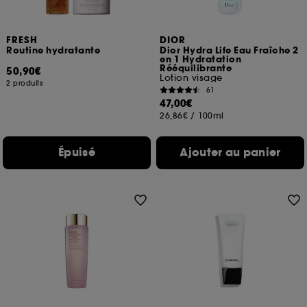
FRESH
DIOR
Routine hydratante
Dior Hydra Life Eau Fraîche 2
en 1 Hydratation
Rééquilibrante
50,90€
Lotion visage
2 produits
61
47,00€
26,86€
/
100ml
Épuisé
Ajouter au panier