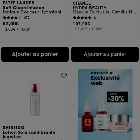
ESTÉE LAUDER
CHANEL
Soft Clean Infusion
HYDRA BEAUTY
Tonique Douceur Hydratant
Masque De Nuit Au Camélia Hydratant Oxygénant
472
8
52,00€
107,00€
13,00€
/
100ml
107,00€
/
100ml
Ajouter au panier
Ajouter au panier
SHISEIDO
Lotion Soin Equilibrante
Enrichie