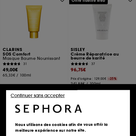
Offre fidélité web
CLARINS
SISLEY
SOS Comfort
Crème Réparatrice au
beurre de karité
Masque Baume Nourrissant
31
37
49,00€
96,75€
65,33€
/
100ml
Prix d'origine : 129,00€
-25%
241,88€
/
100ml
2 contenances disponibles
Continuer sans accepter
Ajouter au panier
Ajouter au panier
Nous utilisons des cookies afin de vous offrir la
meilleure expérience sur notre site.