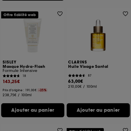
Offre fidélité web
SISLEY
CLARINS
Masque Hydra-Flash
Huile Visage Santal
Formule Intensive
87
18
63,00€
143,25€
210,00€
/
100ml
Prix d'origine : 191,00€
-25%
238,75€
/
100ml
Ajouter au panier
Ajouter au panier