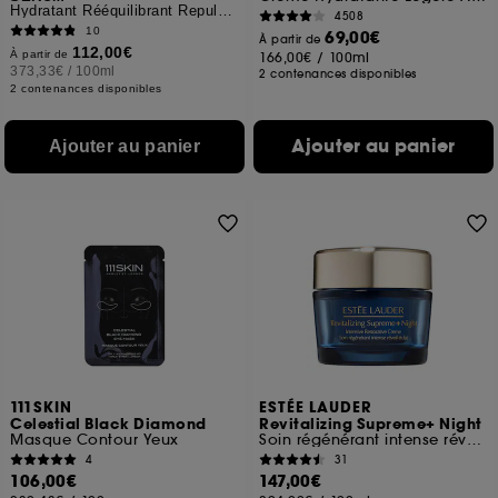
Hydratant Rééquilibrant Repulpant
4508
10
69,00€
À partir de
112,00€
À partir de
166,00€
/
100ml
373,33€
/
100ml
2 contenances disponibles
2 contenances disponibles
Ajouter au panier
Ajouter au panier
111SKIN
ESTÉE LAUDER
Celestial Black Diamond
Revitalizing Supreme+ Night
Masque Contour Yeux
Soin régénérant intense réveil éclat
4
31
106,00€
147,00€