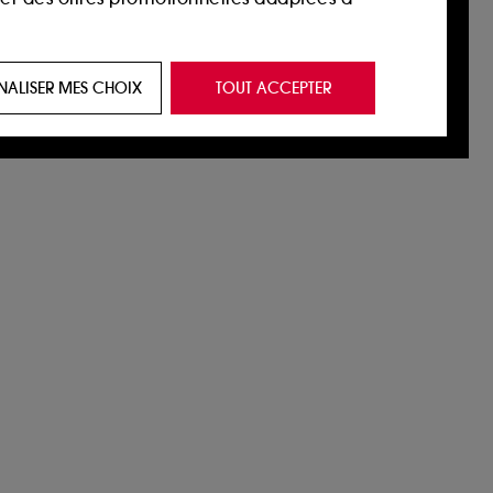
 de vous plaire via des publicités, y compris
NALISER MES CHOIX
TOUT ACCEPTER
e navigation, et de l'historique de vos
 de navigation sur notre site afin d’en
 les fraudes aux moyens de paiement et les
nctionnalités du site, tel que les cookies
us permettant d’accéder à votre compte lors
ous pouvez personnaliser vos choix concernant