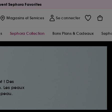
Avent Sephora Favorites
Magasins
et Services
Se connecter
s
Sephora Collection
Bons Plans & Cadeaux
Sepho
t ! Des
n. Les peaux
 peau.