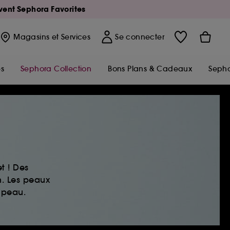
Avent Sephora Favorites
Magasins
et Services
Se connecter
s
Sephora Collection
Bons Plans & Cadeaux
Sepho
t ! Des
n. Les peaux
 peau.