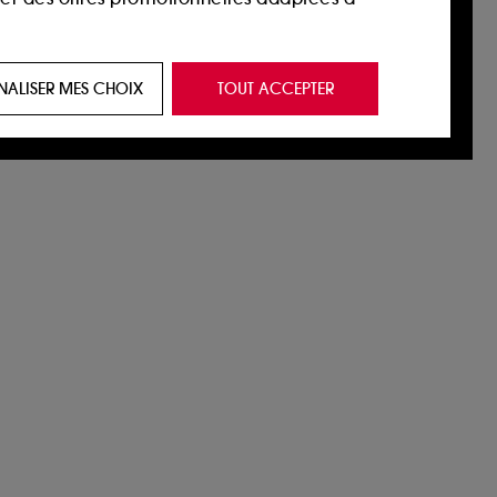
 de vous plaire via des publicités, y compris
NALISER MES CHOIX
TOUT ACCEPTER
e navigation, et de l'historique de vos
 de navigation sur notre site afin d’en
 les fraudes aux moyens de paiement et les
nctionnalités du site, tel que les cookies
us permettant d’accéder à votre compte lors
ous pouvez personnaliser vos choix concernant