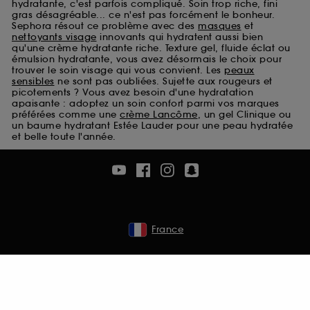
hydratante, c'est parfois compliqué. Soin trop riche, fini
Cookies de sécurisation des paiements en ligne :
gras désagréable... ce n'est pas forcément le bonheur.
ils nous permettent de lutter notamment contre les
Sephora résout ce problème avec des
masques
et
fraudes aux moyens de paiement et les
nettoyants visage
innovants qui hydratent aussi bien
qu'une crème hydratante riche. Texture gel, fluide éclat ou
usurpations d’identité.
émulsion hydratante, vous avez désormais le choix pour
trouver le soin visage qui vous convient. Les
peaux
Cookies fonctionnels :
il s’agit de cookies
sensibles
ne sont pas oubliées. Sujette aux rougeurs et
permettant l’affichage et/ou la fourniture de
picotements ? Vous avez besoin d'une hydratation
certaines fonctionnalités du site, tel que les
apaisante : adoptez un soin confort parmi vos marques
préférées comme une
crème Lancôme
, un gel Clinique ou
cookies d’authentification qui sont utilisés afin de
un baume hydratant Estée Lauder pour une peau hydratée
vous faire bénéficier de l’authentification
et belle toute l'année.
prolongée vous permettant d’accéder à votre
compte lors de votre prochaine visite sur le site
sans saisir à nouveau votre identifiant et mot de
passe.
France
A l'exception des cookies techniques, le dépôt et la
lecture de ces traceurs requiert votre accord. Vous
pouvez personnaliser vos choix concernant le dépôt
de ces cookies grâce au bouton "personnaliser mes
choix" ci-dessous ou décider de "tout accepter".
Sephora pourra associer les informations de
navigation collectées par ces Cookies, pour les