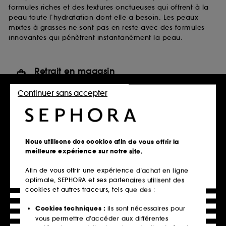
formules riches et des textures onctueuses qui offrent à la
peau toute l’hydratation dont elle a besoin. Les peaux
mixtes à grasses ne sont pas en reste avec des formules
innovantes qui pénètrent instantanément la peau.
Retrait en magasin
Click & Collect en 2h offert
Continuer sans accepter
En savoir plus
Livraison standard offerte
à domicile dès 60€ en France
Nous utilisons des cookies afin de vous offrir la
métropolitaine et Monaco
meilleure expérience sur notre site.
Explorer l'offre
Afin de vous offrir une expérience d’achat en ligne
optimale, SEPHORA et ses partenaires utilisent des
Paiements sécurisés
cookies et autres traceurs, tels que des :
et paiements en plusieurs fois
Cookies techniques :
ils sont nécessaires pour
En savoir plus
vous permettre d’accéder aux différentes