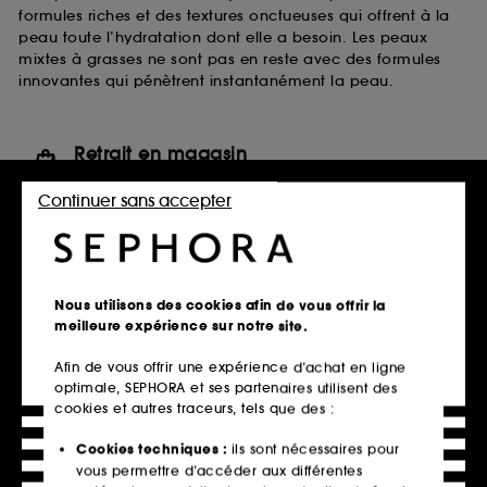
formules riches et des textures onctueuses qui offrent à la
peau toute l’hydratation dont elle a besoin. Les peaux
mixtes à grasses ne sont pas en reste avec des formules
innovantes qui pénètrent instantanément la peau.
Retrait en magasin
Click & Collect en 2h offert
Continuer sans accepter
En savoir plus
Livraison standard offerte
à domicile dès 60€ en France
Nous utilisons des cookies afin de vous offrir la
métropolitaine et Monaco
meilleure expérience sur notre site.
Explorer l'offre
Afin de vous offrir une expérience d’achat en ligne
optimale, SEPHORA et ses partenaires utilisent des
Paiements sécurisés
cookies et autres traceurs, tels que des :
et paiements en plusieurs fois
Cookies techniques :
ils sont nécessaires pour
En savoir plus
vous permettre d’accéder aux différentes