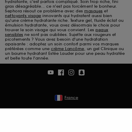
hydratante, c'est parfois compliqué. Soin trop riche, fini
Cookies de sécurisation des paiements en ligne :
gras désagréable... ce n'est pas forcément le bonheur.
ils nous permettent de lutter notamment contre les
Sephora résout ce problème avec des
masques
et
fraudes aux moyens de paiement et les
nettoyants visage
innovants qui hydratent aussi bien
qu'une crème hydratante riche. Texture gel, fluide éclat ou
usurpations d’identité.
émulsion hydratante, vous avez désormais le choix pour
trouver le soin visage qui vous convient. Les
peaux
Cookies fonctionnels :
il s’agit de cookies
sensibles
ne sont pas oubliées. Sujette aux rougeurs et
permettant l’affichage et/ou la fourniture de
picotements ? Vous avez besoin d'une hydratation
certaines fonctionnalités du site, tel que les
apaisante : adoptez un soin confort parmi vos marques
préférées comme une
crème Lancôme
, un gel Clinique ou
cookies d’authentification qui sont utilisés afin de
un baume hydratant Estée Lauder pour une peau hydratée
vous faire bénéficier de l’authentification
et belle toute l'année.
prolongée vous permettant d’accéder à votre
compte lors de votre prochaine visite sur le site
sans saisir à nouveau votre identifiant et mot de
passe.
France
A l'exception des cookies techniques, le dépôt et la
lecture de ces traceurs requiert votre accord. Vous
pouvez personnaliser vos choix concernant le dépôt
de ces cookies grâce au bouton "personnaliser mes
choix" ci-dessous ou décider de "tout accepter".
Sephora pourra associer les informations de
navigation collectées par ces Cookies, pour les