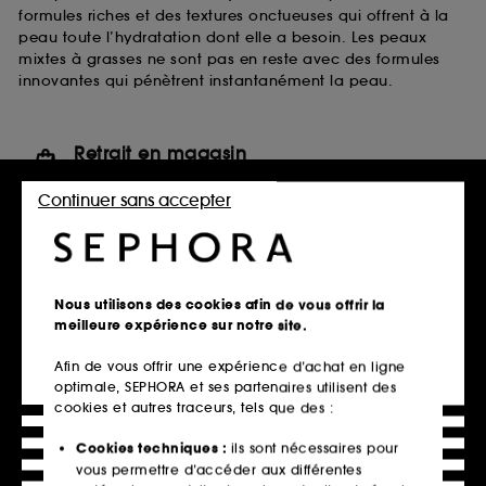
formules riches et des textures onctueuses qui offrent à la
peau toute l’hydratation dont elle a besoin. Les peaux
mixtes à grasses ne sont pas en reste avec des formules
innovantes qui pénètrent instantanément la peau.
Retrait en magasin
Click & Collect en 2h offert
Continuer sans accepter
En savoir plus
Livraison standard offerte
à domicile dès 60€ en France
Nous utilisons des cookies afin de vous offrir la
métropolitaine et Monaco
meilleure expérience sur notre site.
Explorer l'offre
Afin de vous offrir une expérience d’achat en ligne
optimale, SEPHORA et ses partenaires utilisent des
Paiements sécurisés
cookies et autres traceurs, tels que des :
et paiements en plusieurs fois
Cookies techniques :
ils sont nécessaires pour
En savoir plus
vous permettre d’accéder aux différentes