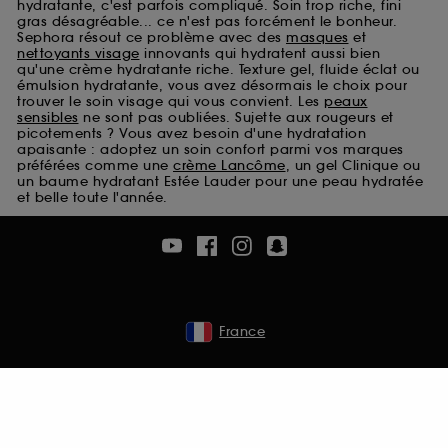
hydratante, c'est parfois compliqué. Soin trop riche, fini
Cookies de sécurisation des paiements en ligne :
gras désagréable... ce n'est pas forcément le bonheur.
ils nous permettent de lutter notamment contre les
Sephora résout ce problème avec des
masques
et
fraudes aux moyens de paiement et les
nettoyants visage
innovants qui hydratent aussi bien
qu'une crème hydratante riche. Texture gel, fluide éclat ou
usurpations d’identité.
émulsion hydratante, vous avez désormais le choix pour
trouver le soin visage qui vous convient. Les
peaux
Cookies fonctionnels :
il s’agit de cookies
sensibles
ne sont pas oubliées. Sujette aux rougeurs et
permettant l’affichage et/ou la fourniture de
picotements ? Vous avez besoin d'une hydratation
certaines fonctionnalités du site, tel que les
apaisante : adoptez un soin confort parmi vos marques
préférées comme une
crème Lancôme
, un gel Clinique ou
cookies d’authentification qui sont utilisés afin de
un baume hydratant Estée Lauder pour une peau hydratée
vous faire bénéficier de l’authentification
et belle toute l'année.
prolongée vous permettant d’accéder à votre
compte lors de votre prochaine visite sur le site
sans saisir à nouveau votre identifiant et mot de
passe.
France
A l'exception des cookies techniques, le dépôt et la
lecture de ces traceurs requiert votre accord. Vous
pouvez personnaliser vos choix concernant le dépôt
de ces cookies grâce au bouton "personnaliser mes
choix" ci-dessous ou décider de "tout accepter".
Sephora pourra associer les informations de
navigation collectées par ces Cookies, pour les