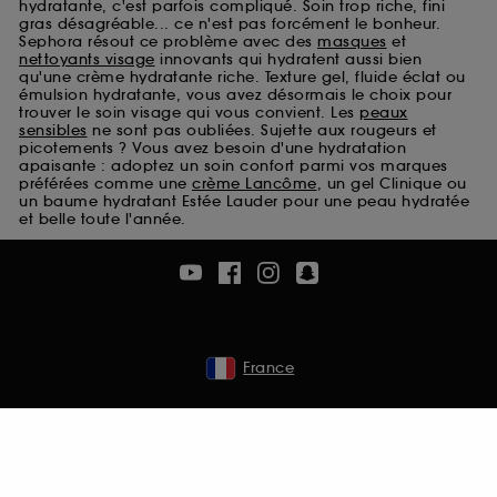
hydratante, c'est parfois compliqué. Soin trop riche, fini
Cookies de sécurisation des paiements en ligne :
gras désagréable... ce n'est pas forcément le bonheur.
ils nous permettent de lutter notamment contre les
Sephora résout ce problème avec des
masques
et
fraudes aux moyens de paiement et les
nettoyants visage
innovants qui hydratent aussi bien
qu'une crème hydratante riche. Texture gel, fluide éclat ou
usurpations d’identité.
émulsion hydratante, vous avez désormais le choix pour
trouver le soin visage qui vous convient. Les
peaux
Cookies fonctionnels :
il s’agit de cookies
sensibles
ne sont pas oubliées. Sujette aux rougeurs et
permettant l’affichage et/ou la fourniture de
picotements ? Vous avez besoin d'une hydratation
certaines fonctionnalités du site, tel que les
apaisante : adoptez un soin confort parmi vos marques
préférées comme une
crème Lancôme
, un gel Clinique ou
cookies d’authentification qui sont utilisés afin de
un baume hydratant Estée Lauder pour une peau hydratée
vous faire bénéficier de l’authentification
et belle toute l'année.
prolongée vous permettant d’accéder à votre
compte lors de votre prochaine visite sur le site
sans saisir à nouveau votre identifiant et mot de
passe.
France
A l'exception des cookies techniques, le dépôt et la
lecture de ces traceurs requiert votre accord. Vous
pouvez personnaliser vos choix concernant le dépôt
de ces cookies grâce au bouton "personnaliser mes
choix" ci-dessous ou décider de "tout accepter".
Sephora pourra associer les informations de
navigation collectées par ces Cookies, pour les