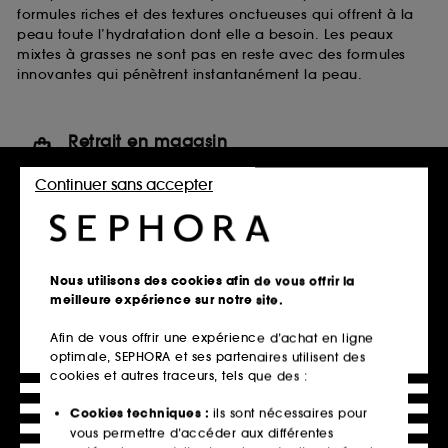
formules riches et des textures onctueuses qui offrent à la
peau toute l’hydratation dont elle a besoin. Les peaux
mixtes à grasses ne sont pas en reste avec des formules
innovantes qui pénètrent instantanément la peau.
Retrait en magasin
Click & Collect en 2h offert
Continuer sans accepter
En savoir plus
Livraison standard offerte
à domicile dès 60€ en France
Nous utilisons des cookies afin de vous offrir la
métropolitaine et Monaco
meilleure expérience sur notre site.
Explorer l'offre
Afin de vous offrir une expérience d’achat en ligne
optimale, SEPHORA et ses partenaires utilisent des
Paiements sécurisés
cookies et autres traceurs, tels que des :
et paiements en plusieurs fois
Cookies techniques :
ils sont nécessaires pour
En savoir plus
vous permettre d’accéder aux différentes