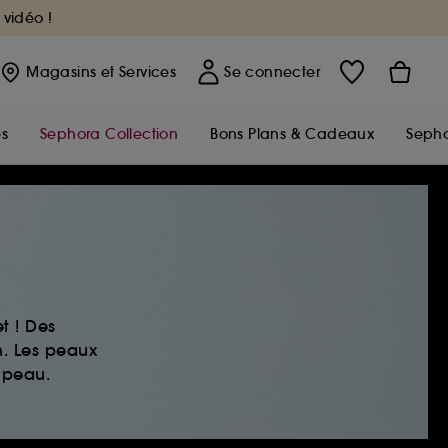
 vidéo !
Magasins
et Services
Se connecter
s
Sephora Collection
Bons Plans & Cadeaux
Sepho
t ! Des
n. Les peaux
 peau.