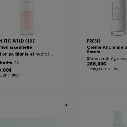
N THE WILD SIDE
FRESH
tion Essentielle
Crème Ancienne 
Serum
Lotion purifiante et hydratante
Sérum anti-âge vi
15
285,00€
6,00€
1.900,00€
/
100ml
,00€
/
100ml