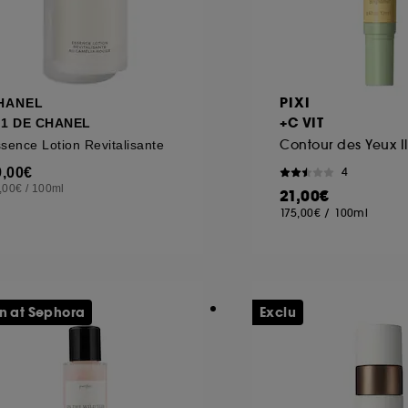
PIXI
HANEL
+C VIT
°1 DE CHANEL
sence Lotion Revitalisante
9,00€
4
,00€
/
100ml
21,00€
175,00€
/
100ml
n at Sephora
Exclu