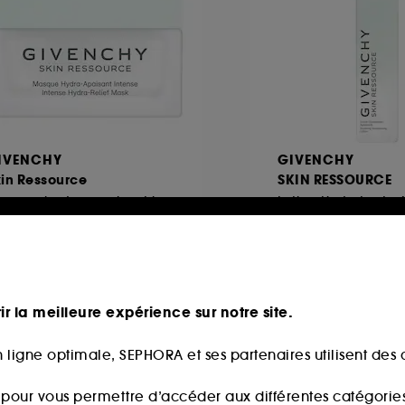
IVENCHY
GIVENCHY
in Ressource
SKIN RESSOURCE
Masque hydra-apaisant intense
1
2
3,00€
47,00€
6,00€
/
100ml
23,50€
/
100ml
ir la meilleure expérience sur notre site.
 ligne optimale, SEPHORA et ses partenaires utilisent des c
s pour vous permettre d’accéder aux différentes catégories, 