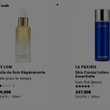
u web
VE LOM
LA PRAIRIE
uile de Soin Régénérante
Skin Caviar Lotion
Essentielle
ile pour le visage
Soin Pré-Sérum
1
1
19,00€
337,00€
6,67€
/
100ml
224,67€
/
100ml