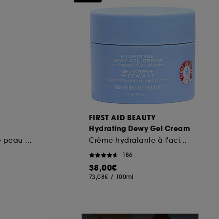
ous pouvez personnaliser vos choix concernant
cepter". Sephora pourra associer les
 personnelles collectées ou générées lors
ccepter". Voous pouvez à tout moment choisir
uez
ici
.
FIRST AID BEAUTY
Hydrating Dewy Gel Cream
Crème visage riche peau sèche
Crème hydratante à l'acide hyaluronique + céramides
186
38,00€
73,08€
/
100ml