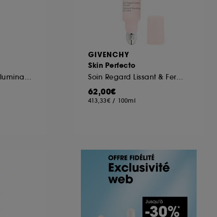
GIVENCHY
Skin Perfecto
Contour des Yeux Illuminateur
Soin Regard Lissant & Fermeté
62,00€
413,33€
/
100ml