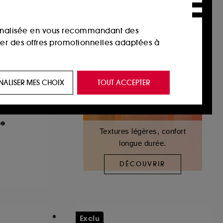
sonnalisée en vous recommandant des
ser des offres promotionnelles adaptées à
 de vous plaire via des publicités, y compris
NALISER MES CHOIX
TOUT ACCEPTER
e navigation, et de l'historique de vos
se
 de navigation sur notre site afin d’en
Textures légères, confort
longue durée.
 les fraudes aux moyens de paiement et les
DÉCOUVRIR
nctionnalités du site, tel que les cookies
us permettant d’accéder à votre compte lors
Exclu