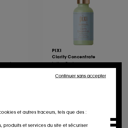
PIXI
Clarity Concentrate
Lotion Hydratante Appaisante
Lotion Tonique
4
Continuer sans accepter
35,00€
116,67€
/
100ml
ookies et autres traceurs, tels que des :
produits et services du site et sécuriser