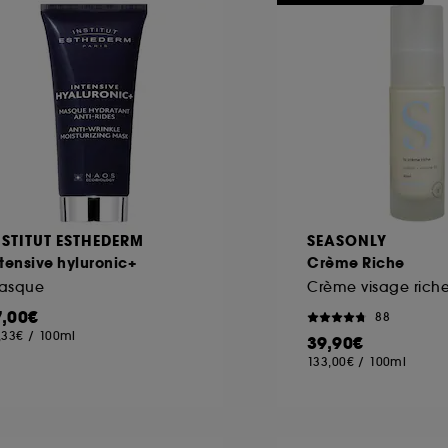
ôt et la lecture de ces traceurs requiert votre accord. V
rsonnaliser mes choix" ci-dessous ou décider de "tout ac
s Cookies, pour les finalités acceptées, avec les données
ur refuser tous les cookies, cliques sur "continuer sans a
tez obtenir plus d'information sur les cookies utilisés,
cliq
NSTITUT ESTHEDERM
SEASONLY
tensive hyluronic+
Crème Riche
asque
7,00€
88
,33€
/
100ml
39,90€
133,00€
/
100ml