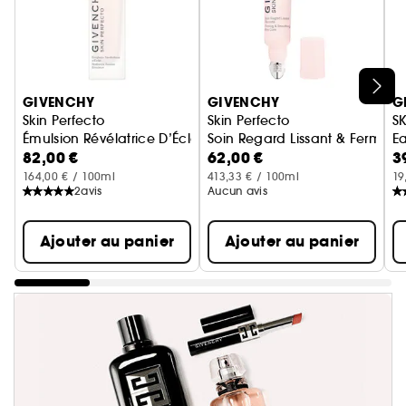
Ignorer le carrousel produits
GIVENCHY
GIVENCHY
G
Skin Perfecto
Skin Perfecto
S
Émulsion Révélatrice D’Éclat
Soin Regard Lissant & Fermeté
E
82,00 €
62,00 €
3
164,00 € / 100ml
413,33 € / 100ml
19
2
avis
Aucun avis
Ajouter au panier
Ajouter au panier