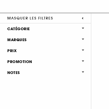
MASQUER LES FILTRES
CATÉGORIE
MARQUES
Summer Vibes (1)
Soin Visage (1)
PRIX
Clean at Sephora (1)
PROMOTION
SEPHORA COLLECTION (1)
0 (1)
NOTES
& plus (1)
& plus (1)
& plus (1)
& plus (1)