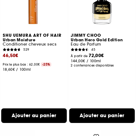
SHU UEMURA ART OF HAIR
JIMMY CHOO
Urban Moisture
Urban Hero Gold Edition
Conditioner cheveux secs
Eau de Parfum
529
45
46,50€
72,00€
À partir de
144,00€
/
100ml
Prix le plus bas : 62,00€
-25%
2 contenances disponibles
18,60€
/
100ml
Ajouter au panier
Ajouter au panier