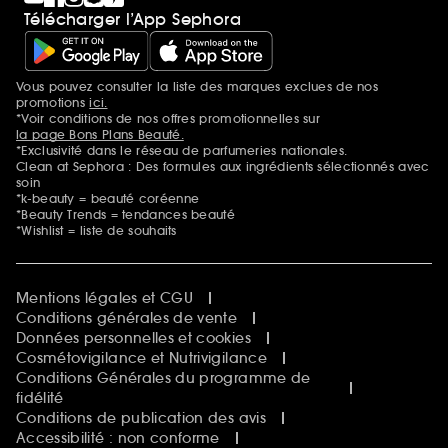
Télécharger l’App Sephora
Vous pouvez consulter la liste des marques exclues de nos
Mentions additionnelles
promotions
ici.
*Voir conditions de nos offres promotionnelles sur
la page Bons Plans Beauté.
*Exclusivité dans le réseau de parfumeries nationales.
Clean at Sephora : Des formules aux ingrédients sélectionnés avec
soin
*k-beauty = beauté coréenne
*Beauty Trends = tendances beauté
*Wishlist = liste de souhaits
Mentions légales et CGU
Conditions générales de vente
Données personnelles et cookies
Cosmétovigilance et Nutrivigilance
Conditions Générales du programme de
fidélité
Conditions de publication des avis
Accessibilité : non conforme