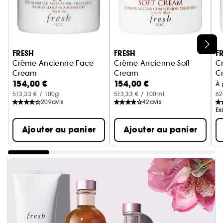
Ignorer le carrousel produits
FRESH
FRESH
F
Crème Ancienne Face
Crème Ancienne Soft
C
Cream
Cream
C
154,00 €
154,00 €
Ultime Crème Anti-Age Visage Format Voyage
Ultime crème anti-âge Forma
C
À 
513,33 € / 100g
513,33 € / 100ml
62
209
avis
42
avis
Ex
Ajouter au panier
Ajouter au panier