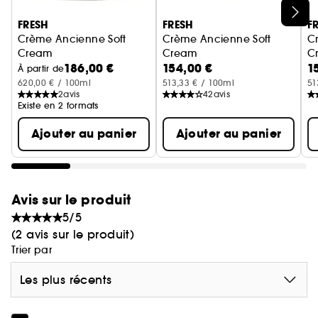
Ignorer le carrousel produits
FRESH
FRESH
F
Crème Ancienne Soft
Crème Ancienne Soft
C
Cream
Cream
C
186,00 €
154,00 €
1
Crème hydratante légère anti-âge
Ultime crème anti-âge Forma
U
À partir de
620,00 € / 100ml
513,33 € / 100ml
51
2
avis
42
avis
Existe en 2 formats
Ajouter au panier
Ajouter au panier
Avis sur le produit
5/5
(2 avis sur le produit)
Trier par
Les plus récents