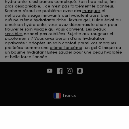
hydratante, c'est parfois compliqué. Soin trop riche, fini
Cookies de sécurisation des paiements en ligne :
gras désagréable... ce n'est pas forcément le bonheur.
ils nous permettent de lutter notamment contre les
Sephora résout ce problème avec des
masques
et
fraudes aux moyens de paiement et les
nettoyants visage
innovants qui hydratent aussi bien
qu'une crème hydratante riche. Texture gel, fluide éclat ou
usurpations d’identité.
émulsion hydratante, vous avez désormais le choix pour
trouver le soin visage qui vous convient. Les
peaux
Cookies fonctionnels :
il s’agit de cookies
sensibles
ne sont pas oubliées. Sujette aux rougeurs et
permettant l’affichage et/ou la fourniture de
picotements ? Vous avez besoin d'une hydratation
certaines fonctionnalités du site, tel que les
apaisante : adoptez un soin confort parmi vos marques
préférées comme une
crème Lancôme
, un gel Clinique ou
cookies d’authentification qui sont utilisés afin de
un baume hydratant Estée Lauder pour une peau hydratée
vous faire bénéficier de l’authentification
et belle toute l'année.
prolongée vous permettant d’accéder à votre
compte lors de votre prochaine visite sur le site
sans saisir à nouveau votre identifiant et mot de
passe.
France
A l'exception des cookies techniques, le dépôt et la
lecture de ces traceurs requiert votre accord. Vous
pouvez personnaliser vos choix concernant le dépôt
de ces cookies grâce au bouton "personnaliser mes
choix" ci-dessous ou décider de "tout accepter".
Sephora pourra associer les informations de
navigation collectées par ces Cookies, pour les