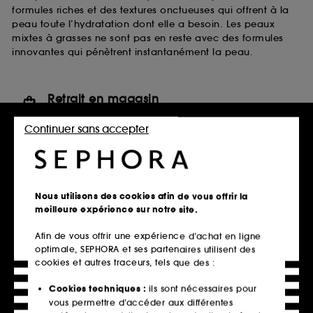
formules riches et des textures onctueuses qui offrent à la
peau toute l’hydratation dont elle a besoin. Les peaux
mixtes à grasses ne sont pas en reste avec des formules
innovantes qui pénètrent instantanément la peau.
Retrait en magasin
Click & Collect en 2h offert
Continuer sans accepter
En savoir plus
Livraison standard offerte
à domicile dès 60€ en France
Nous utilisons des cookies afin de vous offrir la
métropolitaine et Monaco
meilleure expérience sur notre site.
Explorer l'offre
Afin de vous offrir une expérience d’achat en ligne
optimale, SEPHORA et ses partenaires utilisent des
Paiements sécurisés
cookies et autres traceurs, tels que des :
et paiements en plusieurs fois
Cookies techniques :
ils sont nécessaires pour
En savoir plus
vous permettre d’accéder aux différentes