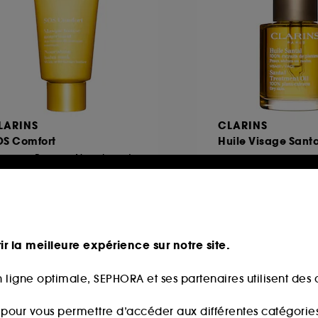
LARINS
CLARINS
OS Comfort
Huile Visage Santa
asque Baume Nourrissant
31
87
9,00€
63,00€
,33€
/
100ml
210,00€
/
100ml
ir la meilleure expérience sur notre site.
 ligne optimale, SEPHORA et ses partenaires utilisent des c
s pour vous permettre d’accéder aux différentes catégories, 