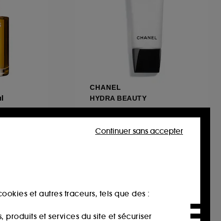
CHANEL
l
HYDRA BEAUTY
Masque De Nuit Au Camélia Hydratant Oxygénant
8
Continuer sans accepter
107,00€
107,00€
/
100ml
ookies et autres traceurs, tels que des :
produits et services du site et sécuriser