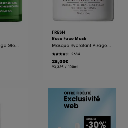
FRESH
Rose Face Mask
Crème Riche Anti-Âge Global
Masque Hydratant Visage à La Rose
2684
28,00€
93,33€
/
100ml