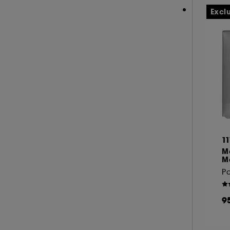
YOUTH TO THE PEOPLE (2)
Excl
1
M
M
9