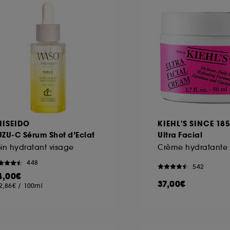
ôt et la lecture de ces traceurs requiert votre accord. V
rsonnaliser mes choix" ci-dessous ou décider de "tout ac
s Cookies, pour les finalités acceptées, avec les données
ur refuser tous les cookies, cliques sur "continuer sans a
tez obtenir plus d'information sur les cookies utilisés,
cliq
HISEIDO
KIEHL'S SINCE 18
UZU-C Sérum Shot d’Eclat
Ultra Facial
in hydratant visage
448
542
4,00€
37,00€
2,86€
/
100ml