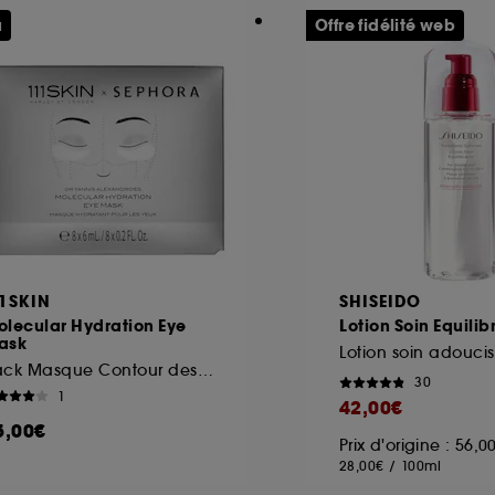
u
Offre fidélité web
11SKIN
SHISEIDO
olecular Hydration Eye
Lotion Soin Equilib
ask
Pack Masque Contour des Yeux
30
1
42,00€
5,00€
Prix d'origine : 56,
28,00€
/
100ml