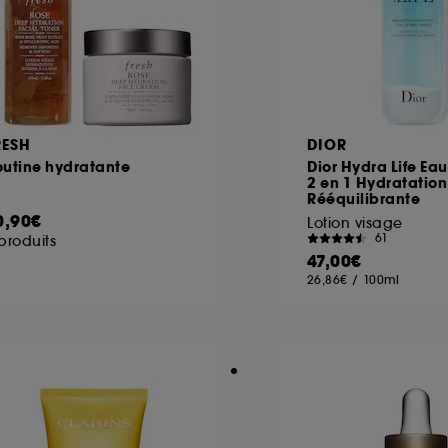
RESH
DIOR
outine hydratante
Dior Hydra Life Ea
2 en 1 Hydratation
Rééquilibrante
0,90€
Lotion visage
61
produits
47,00€
26,86€
/
100ml