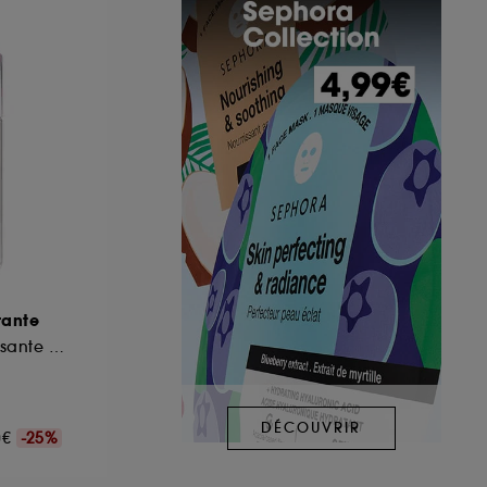
rante
Lotion soin adoucissante et purifiante
DÉCOUVRIR
00€
-25%