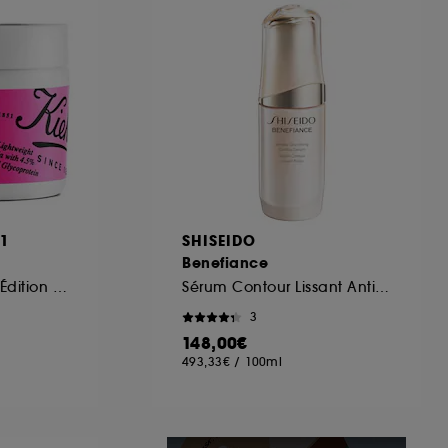
ous pouvez personnaliser vos choix concernant
cepter". Sephora pourra associer les
 personnelles collectées ou générées lors
ccepter". Voous pouvez à tout moment choisir
uez
ici
.
51
SHISEIDO
Benefiance
Crème hydratante Édition Limitée Noël 2024
Sérum Contour Lissant Anti-Rides
3
148,00€
493,33€
/
100ml