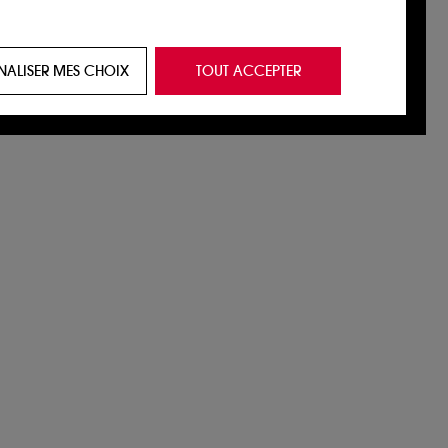
 de vous plaire via des publicités, y compris
NALISER MES CHOIX
TOUT ACCEPTER
e navigation, et de l'historique de vos
 de navigation sur notre site afin d’en
 les fraudes aux moyens de paiement et les
nctionnalités du site, tel que les cookies
us permettant d’accéder à votre compte lors
ous pouvez personnaliser vos choix concernant