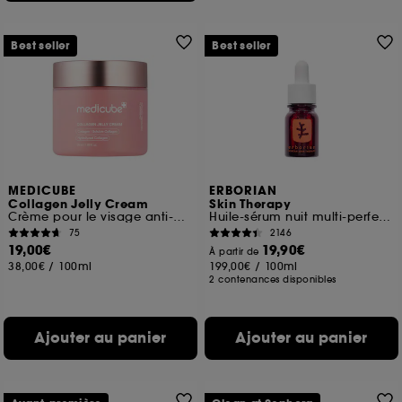
Best seller
Best seller
MEDICUBE
ERBORIAN
Collagen Jelly Cream
Skin Therapy
Crème pour le visage anti-âges
Huile-sérum nuit multi-perfectrice
75
2146
19,00€
19,90€
À partir de
38,00€
/
100ml
199,00€
/
100ml
2 contenances disponibles
Ajouter au panier
Ajouter au panier