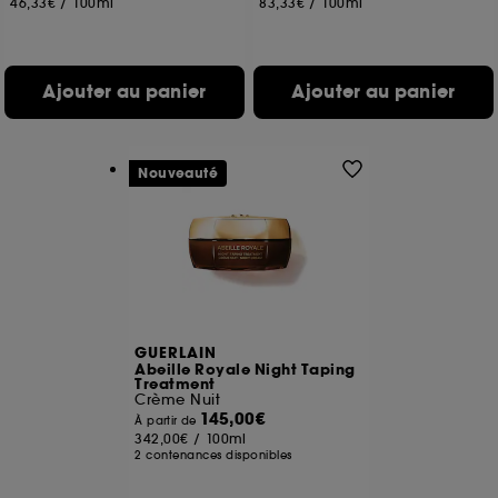
46,33€
/
100ml
83,33€
/
100ml
Ajouter au panier
Ajouter au panier
Nouveauté
GUERLAIN
Abeille Royale Night Taping
Treatment
Crème Nuit
145,00€
À partir de
342,00€
/
100ml
2 contenances disponibles