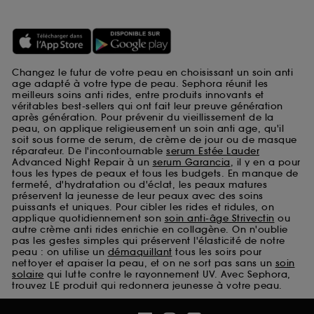
Changez le futur de votre peau en choisissant un soin anti
age adapté à votre type de peau. Sephora réunit les
meilleurs soins anti rides, entre produits innovants et
véritables best-sellers qui ont fait leur preuve génération
après génération. Pour prévenir du vieillissement de la
peau, on applique religieusement un soin anti age, qu'il
soit sous forme de serum, de crème de jour ou de masque
réparateur. De l'incontournable
serum Estée Lauder
Advanced Night Repair à un
serum Garancia
, il y en a pour
tous les types de peaux et tous les budgets. En manque de
fermeté, d'hydratation ou d'éclat, les peaux matures
préservent la jeunesse de leur peaux avec des soins
puissants et uniques. Pour cibler les rides et ridules, on
applique quotidiennement son
soin anti-âge Strivectin
ou
autre crème anti rides enrichie en collagène. On n'oublie
pas les gestes simples qui préservent l'élasticité de notre
peau : on utilise un
démaquillant
tous les soirs pour
nettoyer et apaiser la peau, et on ne sort pas sans un
soin
solaire
qui lutte contre le rayonnement UV. Avec Sephora,
trouvez LE produit qui redonnera jeunesse à votre peau.