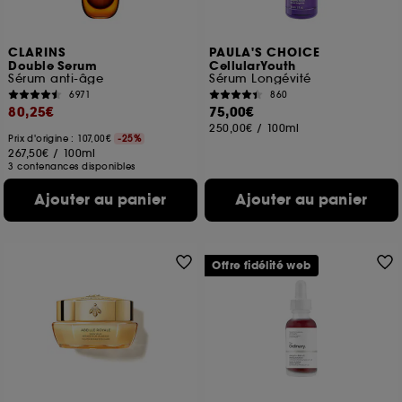
CLARINS
PAULA'S CHOICE
Double Serum
CellularYouth
Sérum anti-âge
Sérum Longévité
6971
860
80,25€
75,00€
250,00€
/
100ml
Prix d'origine : 107,00€
-25%
267,50€
/
100ml
3 contenances disponibles
Ajouter au panier
Ajouter au panier
Offre fidélité web