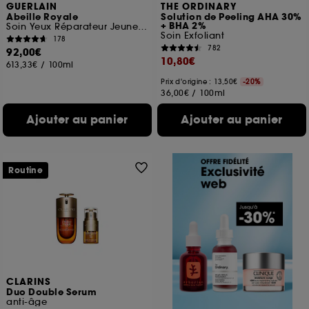
GUERLAIN
THE ORDINARY
Abeille Royale
Solution de Peeling AHA 30%
+ BHA 2%
Soin Yeux Réparateur Jeunesse
Soin Exfoliant
178
782
92,00€
10,80€
613,33€
/
100ml
Prix d'origine : 13,50€
-20%
36,00€
/
100ml
Ajouter au panier
Ajouter au panier
Routine
CLARINS
Duo Double Serum
anti-âge