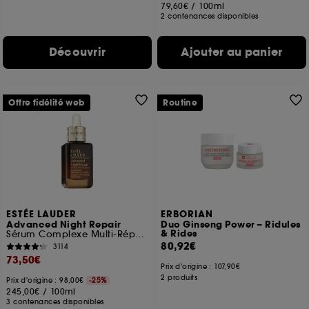
79,60€
/
100ml
2 contenances disponibles
Découvrir
Ajouter au panier
Offre fidélité web
Routine
ESTÉE LAUDER
ERBORIAN
Advanced Night Repair
Duo Ginseng Power – Ridules
& Rides
Sérum Complexe Multi-Réparation Synchronisée
80,92€
3114
73,50€
Prix d'origine :
107,90€
2 produits
Prix d'origine : 98,00€
-25%
245,00€
/
100ml
3 contenances disponibles