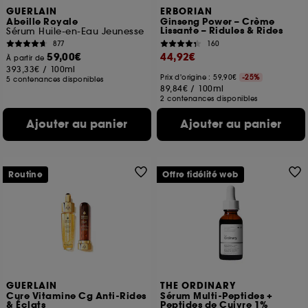
lecture de ces traceurs requiert votre accord. Vous
GUERLAIN
ERBORIAN
pouvez personnaliser vos choix concernant le dépôt
Abeille Royale
Ginseng Power – Crème
Lissante – Ridules & Rides
Sérum Huile-en-Eau Jeunesse
de ces cookies grâce au bouton "personnaliser mes
877
160
choix" ci-dessous ou décider de "tout accepter".
59,00€
44,92€
Sephora pourra associer les informations de
À partir de
393,33€
/
100ml
navigation collectées par ces Cookies, pour les
Prix d'origine : 59,90€
-25%
5 contenances disponibles
finalités acceptées, avec les données personnelles
89,84€
/
100ml
collectées ou générées lors de votre activité en ligne
2 contenances disponibles
ou en magasin. Pour refuser tous les cookies, cliques
Ajouter au panier
Ajouter au panier
sur "continuer sans accepter". Voous pouvez à tout
moment choisir de retirer votrte consentement. Si vous
souhaitez obtenir plus d'information sur les cookies
utilisés,
cliquez
ici
.
Routine
Offre fidélité web
GUERLAIN
THE ORDINARY
Cure Vitamine Cg Anti-Rides
Sérum Multi-Peptides +
& Éclats
Peptides de Cuivre 1%