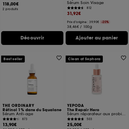
Sérum Soin Visage
118,00€
812
2 produits
31,92€
Prix d'origine : 39,90€
-20%
38,46€
/
100g
Découvrir
Ajouter au panier
Best seller
Clean at Sephora
THE ORDINARY
YEPODA
Rétinol 1% dans du Squalane
The Repair Hero
Sérum Anti-age
Sérum réparateur aux probiotiques et à la niacinamide
873
503
13,90€
25,00€