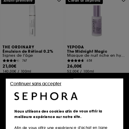
Avant-première
Clean at Sephora
THE ORDINARY
YEPODA
Émulsion de Rétinal 0.2%
The Midnight Magic
Signes de l'âge
Masque de nuit riche en hydratation et à l'effet anti-âge
767
658
21,00€
26,00€
140,00€
/
100ml
52,00€
/
100ml
Continuer sans accepter
Ajouter au panier
Ajouter au panier
Nous utilisons des cookies afin de vous offrir la
Routine
meilleure expérience sur notre site.
Afin de vous offrir une expérience d’achat en ligne