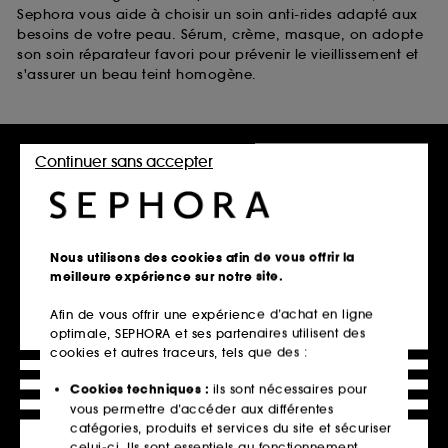
Sephora vous aide à choisir un soin anti-rides adapté aux
besoins de votre peau. Sérum, crème, masque, on adopte
son soin réparateur favori pour prévenir le vieillissement et
s'assurer un beau teint homogène.
Retrait en magasin
Continuer sans accepter
Click & Collect en 2h offert
En savoir plus
Livraison standard offerte
Nous utilisons des cookies afin de vous offrir la
à domicile dès 60€ en France
meilleure expérience sur notre site.
métropolitaine et Monaco
Afin de vous offrir une expérience d’achat en ligne
Explorer l'offre
optimale, SEPHORA et ses partenaires utilisent des
cookies et autres traceurs, tels que des :
Paiements sécurisés
Cookies techniques :
ils sont nécessaires pour
et paiements en plusieurs fois
vous permettre d’accéder aux différentes
catégories, produits et services du site et sécuriser
En savoir plus
celui-ci. Ils sont essentiels au fonctionnement