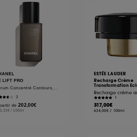
ôt et la lecture de ces traceurs requiert votre accord. V
rsonnaliser mes choix" ci-dessous ou décider de "tout ac
s Cookies, pour les finalités acceptées, avec les données
ur refuser tous les cookies, cliques sur "continuer sans a
tez obtenir plus d'information sur les cookies utilisés,
cliq
ESTÉE LAUDER
HANEL
Recharge Crème
E LIFT PRO
Transformation Ecl
Sérum Concentré Contours, Corrige et Redessine
Recharge crème a
3
1
317,00€
202,00€
partir de
3,33€
/
100ml
634,00€
/
100ml