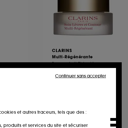
CLARINS
Multi-Régénérante
Baume Anti-Rides Lèvres et Contour
82
Continuer sans accepter
61,00€
ookies et autres traceurs, tels que des :
produits et services du site et sécuriser