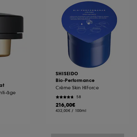
ous pouvez personnaliser vos choix concernant
cepter". Sephora pourra associer les
 personnelles collectées ou générées lors
ccepter". Voous pouvez à tout moment choisir
uez
ici
.
SHISEIDO
Bio-Performance
at
Crème Skin HIForce
nti-âge
58
216,00€
432,00€
/
100ml