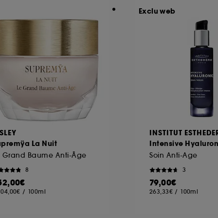
Exclu web
ISLEY
INSTITUT ESTHED
upremÿa La Nuit
Intensive Hyaluro
e Grand Baume Anti-Âge
Soin Anti-Age
8
3
52,00€
79,00€
304,00€
/
100ml
263,33€
/
100ml