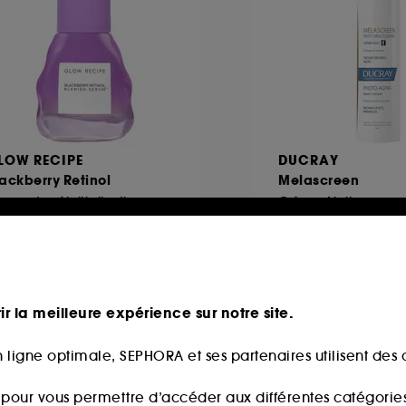
LOW RECIPE
DUCRAY
ackberry Retinol
Melascreen
rum de réinitialisation
Crème Nuit
550
2
6,00€
45,00€
3,33€
/
100ml
90,00€
/
100ml
ir la meilleure expérience sur notre site.
 ligne optimale, SEPHORA et ses partenaires utilisent des c
 fidélité web
s pour vous permettre d’accéder aux différentes catégories, 