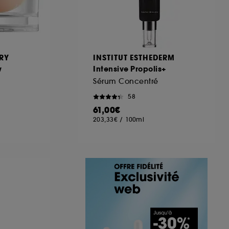
RY
INSTITUT ESTHEDERM
w
Intensive Propolis+
Sérum Concentré
58
61,00€
203,33€
/
100ml