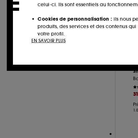
TATCHA (1)
celui-ci. Ils sont essentiels au fonctionne
THE INKEY LIST (3)
Cookies de personnalisation :
ils nous p
THE ORDINARY (10)
produits, des services et des contenus qu
YEPODA (5)
votre profil.
EN SAVOIR PLUS
Cookies réseaux sociaux et publicité :
i
sur des sites tiers et sur les réseaux soci
interactions.
C
S
Cookies de mesure d’audience :
ils nous
améliorer la performance.
3
Cookies de sécurisation des paiements e
Pr
usurpations d’identité.
1.
Cookies fonctionnels :
il s’agit de cooki
d’authentification qui sont utilisés afin 
de votre prochaine visite sur le site sans 