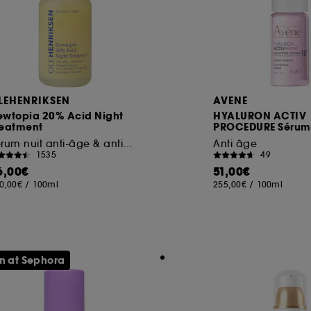
LEHENRIKSEN
AVENE
ewtopia 20% Acid Night
HYALURON ACTIV
reatment
PROCEDURE Sérum 
Sérum nuit anti-âge & anti-taches AHA + PHA
Anti âge
1535
49
6,00€
51,00€
0,00€
/
100ml
255,00€
/
100ml
n at Sephora