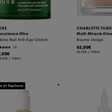
UXE
CHARLOTTE TILBU
uxuriance Ultra
Multi-Miracle Glo
ème Nuit Anti-Âge Global
Baume visage
62,00€
32
62,00€
/
100ml
7,00€
4,00€
/
100ml
n at Sephora