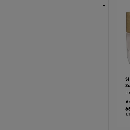
S
S
L
6
1.