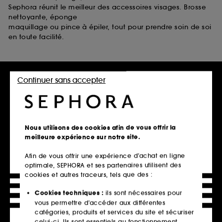
Sephora réunit le meilleur des accessoires visages. Brosse
nettoyante, éponge
maquillage ou pince à épiler, tout pour prendre soin de soi
en toute facilité.
Retrait en magasin
Continuer sans accepter
Click & Collect en 2h offert
En savoir plus
Livraison standard offerte
Nous utilisons des cookies afin de vous offrir la
à domicile dès 60€ en France
meilleure expérience sur notre site.
métropolitaine et Monaco
Afin de vous offrir une expérience d’achat en ligne
Explorer l'offre
optimale, SEPHORA et ses partenaires utilisent des
cookies et autres traceurs, tels que des :
Paiements sécurisés
Cookies techniques :
ils sont nécessaires pour
et paiements en plusieurs fois
vous permettre d’accéder aux différentes
catégories, produits et services du site et sécuriser
En savoir plus
celui-ci. Ils sont essentiels au fonctionnement