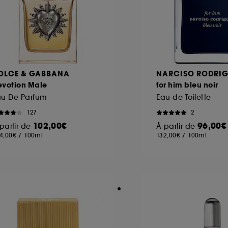
OLCE & GABBANA
NARCISO RODRIG
evotion Male
for him bleu noir
au De Parfum
Eau de Toilette
127
2
102,00€
96,00€
partir de
À partir de
4,00€
/
100ml
132,00€
/
100ml