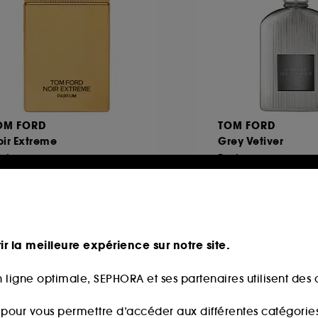
OM FORD
TOM FORD
ir Extreme
Grey Vetiver
arfum
Parfum
307
16
183,00€
183,00
partir de
À partir de
2,00€
/
100ml
366,00€
/
100ml
ir la meilleure expérience sur notre site.
 ligne optimale, SEPHORA et ses partenaires utilisent des c
s pour vous permettre d’accéder aux différentes catégories, 