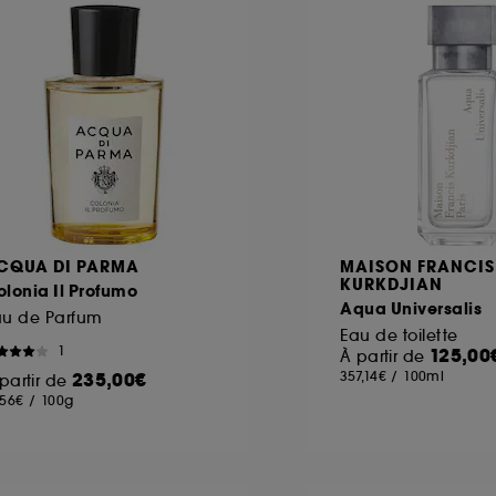
ôt et la lecture de ces traceurs requiert votre accord. V
rsonnaliser mes choix" ci-dessous ou décider de "tout ac
s Cookies, pour les finalités acceptées, avec les données
ur refuser tous les cookies, cliques sur "continuer sans a
tez obtenir plus d'information sur les cookies utilisés,
cliq
CQUA DI PARMA
MAISON FRANCIS
KURKDJIAN
lonia Il Profumo
Aqua Universalis
au de Parfum
Eau de toilette
1
125,00
À partir de
235,00€
357,14€
/
100ml
partir de
,56€
/
100g