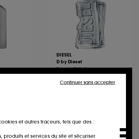
DIESEL
D by Diesel
Eau de Toilette
650
Continuer sans accepter
€
80,00€
À partir de
160,00€
/
100ml
ookies et autres traceurs, tels que des :
produits et services du site et sécuriser