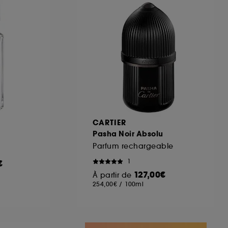
ous pouvez personnaliser vos choix concernant
cepter". Sephora pourra associer les
 personnelles collectées ou générées lors
ccepter". Voous pouvez à tout moment choisir
uez
ici
.
CARTIER
Pasha Noir Absolu
Parfum rechargeable
1
€
127,00€
À partir de
254,00€
/
100ml