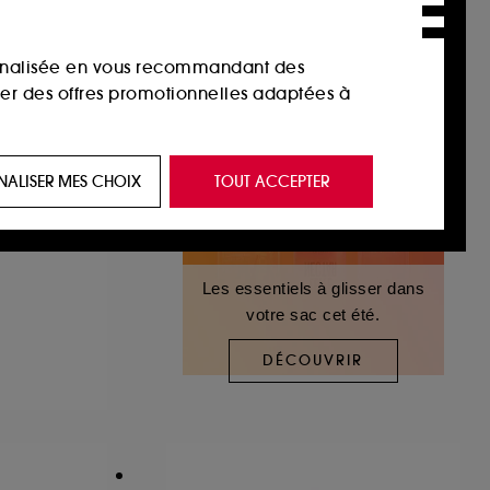
sonnalisée en vous recommandant des
ser des offres promotionnelles adaptées à
 de vous plaire via des publicités, y compris
NALISER MES CHOIX
TOUT ACCEPTER
e navigation, et de l'historique de vos
 de navigation sur notre site afin d’en
Les essentiels à glisser dans
votre sac cet été.
 les fraudes aux moyens de paiement et les
DÉCOUVRIR
nctionnalités du site, tel que les cookies
us permettant d’accéder à votre compte lors