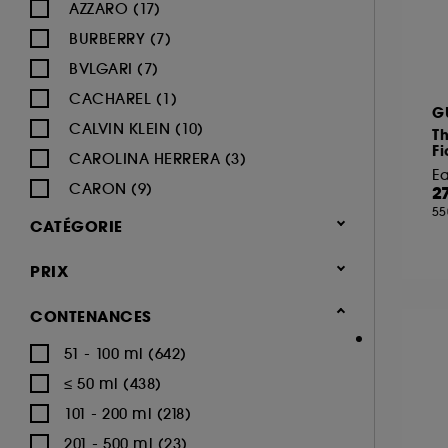
AZZARO (17)
BURBERRY (7)
BVLGARI (7)
CACHAREL (1)
G
CALVIN KLEIN (10)
T
Fi
CAROLINA HERRERA (3)
E
CARON (9)
2
55
CARTIER (12)
CATÉGORIE
CERRUTI (5)
Parfum
PRIX
CHANEL (33)
Parfum homme (953)
CHARLOTTE TILBURY (1)
CONTENANCES
Eau de parfum (453)
CHLOÉ (7)
51 - 100 ml (642)
Eau de toilette (264)
DIESEL (13)
≤ 50 ml (438)
Eau de cologne (42)
DIOR (36)
101 - 200 ml (218)
Déodorants (47)
DOLCE & GABBANA (17)
201 - 500 ml (23)