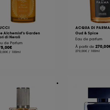
UCCI
ACQUA DI PARM
he Alchemist's Garden
Oud & Spice
ori di Neroli
Eau de parfum
au de Parfum
270,00
À partir de
75,00€
270,00€
/
100ml
0,00€
/
100ml