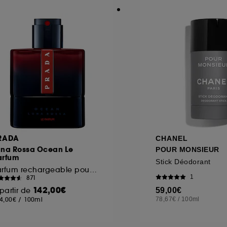
RADA
CHANEL
una Rossa Ocean Le
POUR MONSIEUR
arfum
Stick Déodorant
Parfum rechargeable pour homme au sillage boisé
1
871
142,00€
partir de
59,00€
4,00€
/
100ml
78,67€
/
100ml