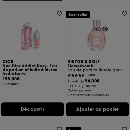
Best seller
DIOR
VIKTOR & ROLF
Duo Dior Addict Rosy- Eau
Flowerbomb
de parfum et huile à lèvres
Eau de parfum florale gourmande pour elle
hydratante
5480
158,00€
94,00€
À partir de
2 produits
313,33€
/
100ml
Option gravure
3 contenances disponibles
Découvrir
Ajouter au panier