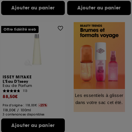
Ajouter au panier
Ajouter au panier
Offre fidélité web
ISSEY MIYAKE
L'Eau D'Issey
Eau de Parfum
113
Les essentiels à glisser
88,50€
dans votre sac cet été.
Prix d'origine : 118,00€
-25%
118,00€
/
100ml
3 contenances disponibles
Ajouter au panier