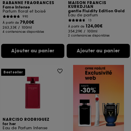
RABANNE FRAGRANCES
MAISON FRANCIS
KURKDJIAN
Fame Intense
gentle Fluidity Edition Gold
Parfum floral et boisé
Eau de parfum
990
13
79,00€
À partir de
124,00€
À partir de
263,33€
/
100ml
354,29€
/
100ml
4 contenances disponibles
2 contenances disponibles
Ajouter au panier
Ajouter au panier
Best seller
NARCISO RODRIGUEZ
for her
Eau de Parfum Intense