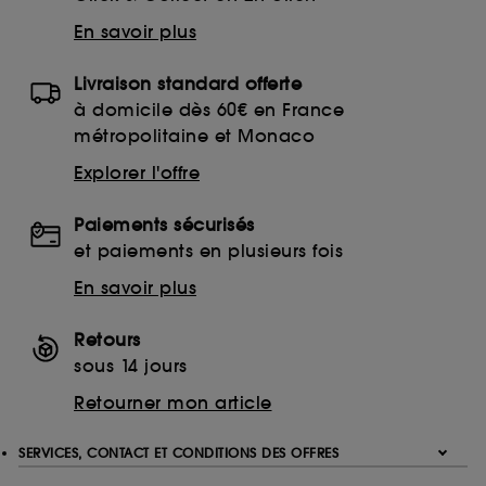
finalités acceptées, avec les données personnelles
En savoir plus
collectées ou générées lors de votre activité en ligne
ou en magasin. Pour refuser tous les cookies, cliques
sur "continuer sans accepter". Voous pouvez à tout
Livraison standard offerte
moment choisir de retirer votrte consentement. Si vous
à domicile dès 60€ en France
souhaitez obtenir plus d'information sur les cookies
métropolitaine et Monaco
utilisés,
cliquez
ici
.
Explorer l'offre
Paiements sécurisés
et paiements en plusieurs fois
En savoir plus
Retours
sous 14 jours
Retourner mon article
SERVICES, CONTACT ET CONDITIONS DES OFFRES