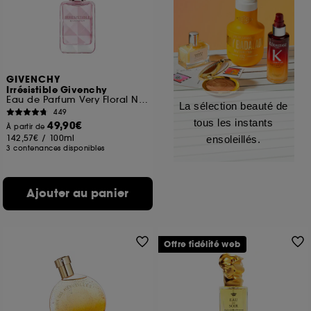
GIVENCHY
Irrésistible Givenchy
Eau de Parfum Very Floral Notes Florales Boisées
La sélection beauté de
449
tous les instants
49,90€
À partir de
142,57€
/
100ml
ensoleillés.
3 contenances disponibles
Ajouter au panier
Offre fidélité web