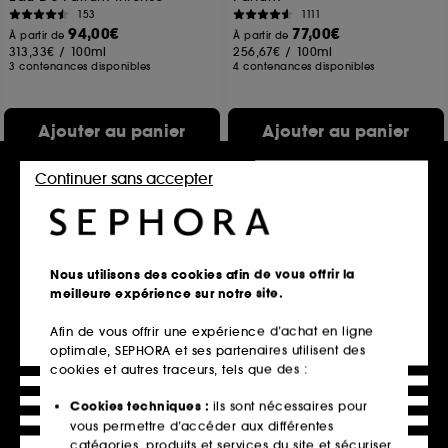
153
1111
94,00€
77,00€
À partir de
À partir de
313,33€
/
100ml
256,67€
/
100ml
3 contenances disponibles
4 contenances disponibles
Ajouter au panier
Ajouter au panier
Continuer sans accepter
Nous utilisons des cookies afin de vous offrir la
meilleure expérience sur notre site.
Afin de vous offrir une expérience d’achat en ligne
optimale, SEPHORA et ses partenaires utilisent des
NUXE
CHANEL
cookies et autres traceurs, tels que des :
Prodigieux
COCO NOIR
Le Parfum
Eau De Parfum
Cookies techniques :
ils sont nécessaires pour
34
141
vous permettre d’accéder aux différentes
38,00€
112,00€
À partir de
À partir de
catégories, produits et services du site et sécuriser