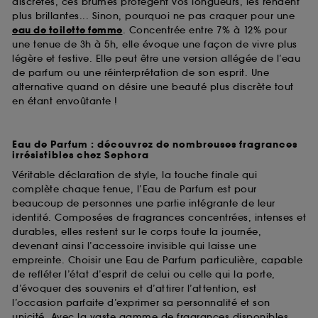
discrètes, ces brumes protègent vos longueurs, les rendent
plus brillantes... Sinon, pourquoi ne pas craquer pour une
eau de toilette femme
. Concentrée entre 7% à 12% pour
une tenue de 3h à 5h, elle évoque une façon de vivre plus
légère et festive. Elle peut être une version allégée de l’eau
de parfum ou une réinterprétation de son esprit. Une
alternative quand on désire une beauté plus discrète tout
en étant envoûtante !
Eau de Parfum : découvrez de nombreuses fragrances
irrésistibles chez Sephora
Véritable déclaration de style, la touche finale qui
complète chaque tenue, l’Eau de Parfum est pour
beaucoup de personnes une partie intégrante de leur
identité. Composées de fragrances concentrées, intenses et
durables, elles restent sur le corps toute la journée,
devenant ainsi l’accessoire invisible qui laisse une
empreinte. Choisir une Eau de Parfum particulière, capable
de refléter l’état d’esprit de celui ou celle qui la porte,
d’évoquer des souvenirs et d’attirer l’attention, est
l’occasion parfaite d’exprimer sa personnalité et son
unicité. Avec la vaste gamme de fragrances disponibles