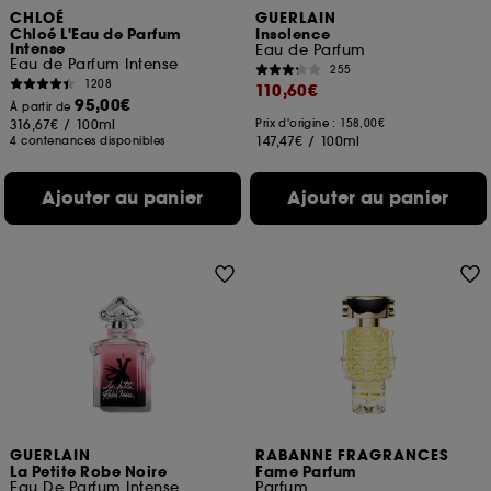
CHLOÉ
GUERLAIN
Chloé L'Eau de Parfum
Insolence
Intense
Eau de Parfum
Eau de Parfum Intense
255
1208
110,60€
95,00€
À partir de
316,67€
/
100ml
Prix d'origine : 158,00€
147,47€
/
100ml
4 contenances disponibles
Ajouter au panier
Ajouter au panier
GUERLAIN
RABANNE FRAGRANCES
La Petite Robe Noire
Fame Parfum
Eau De Parfum Intense
Parfum