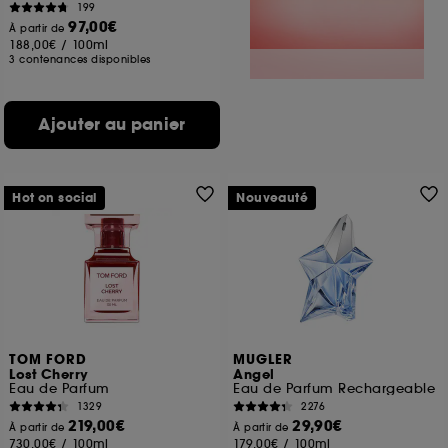
199
97,00€
À partir de
188,00€
/
100ml
3 contenances disponibles
Ajouter au panier
Hot on social
Nouveauté
TOM FORD
MUGLER
Lost Cherry
Angel
Eau de Parfum
Eau de Parfum Rechargeable
1329
2276
219,00€
29,90€
À partir de
À partir de
730,00€
/
100ml
179,00€
/
100ml