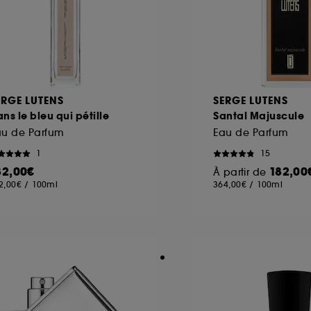
ERGE LUTENS
SERGE LUTENS
ns le bleu qui pétille
Santal Majuscule
au de Parfum
Eau de Parfum
1
15
82,00€
182,00
À partir de
2,00€
/
100ml
364,00€
/
100ml