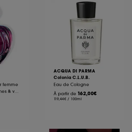
ous pouvez personnaliser vos choix concernant
cepter". Sephora pourra associer les
 personnelles collectées ou générées lors
ccepter". Voous pouvez à tout moment choisir
uez
ici
.
ACQUA DI PARMA
Colonia C.L.U.B.
ur femme
Eau de Cologne
Notes fleuries, fraîches & vanillées
162,00€
À partir de
119,44€
/
100ml