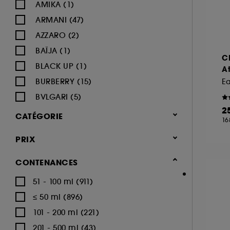
AMIKA (1)
ARMANI (47)
AZZARO (2)
BAÏJA (1)
C
BLACK UP (1)
At
BURBERRY (15)
E
BVLGARI (5)
2
BY ROSIE JANE (1)
CATÉGORIE
16
CACHAREL (22)
Parfum
PRIX
CALVIN KLEIN (16)
Parfum femme (1.668)
CAROLINA HERRERA (18)
CONTENANCES
Eau de parfum (1.014)
CARTIER (9)
51 - 100 ml (911)
Eau de toilette (248)
CERRUTI (3)
≤ 50 ml (896)
Parfum cheveux (71)
CHANEL (64)
101 - 200 ml (221)
Parfum solide (11)
CHARLOTTE TILBURY (8)
201 - 500 ml (43)