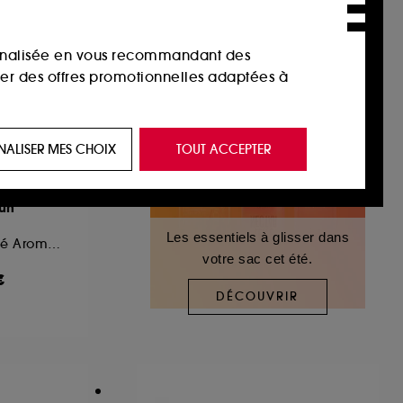
sonnalisée en vous recommandant des
ser des offres promotionnelles adaptées à
 de vous plaire via des publicités, y compris
NALISER MES CHOIX
TOUT ACCEPTER
e navigation, et de l'historique de vos
A
Sun
 de navigation sur notre site afin d’en
Les essentiels à glisser dans
Eau de Parfum Boisé Aromatique
votre sac cet été.
€
 les fraudes aux moyens de paiement et les
DÉCOUVRIR
nctionnalités du site, tel que les cookies
us permettant d’accéder à votre compte lors