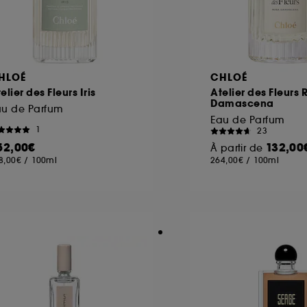
HLOÉ
CHLOÉ
elier des Fleurs Iris
Atelier des Fleurs 
Damascena
au de Parfum
Eau de Parfum
1
23
52,00€
132,00
À partir de
8,00€
/
100ml
264,00€
/
100ml