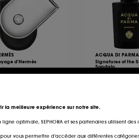
ERMÈS
ACQUA DI PARM
oyage d'Hermès
Signatures of the 
Sandalo
arfum
16
270,00
À partir de
80,00€
270,00€
/
100ml
0,00€
/
100ml
ir la meilleure expérience sur notre site.
 ligne optimale, SEPHORA et ses partenaires utilisent des c
s pour vous permettre d’accéder aux différentes catégories, 