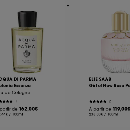
CQUA DI PARMA
ELIE SAAB
olonia Essenza
Girl of Now Rose P
au de Cologne
1
2
162,00€
119,00
partir de
À partir de
9,44€
/
100ml
238,00€
/
100ml