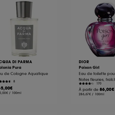
ôt et la lecture de ces traceurs requiert votre accord. V
rsonnaliser mes choix" ci-dessous ou décider de "tout ac
s Cookies, pour les finalités acceptées, avec les données
ur refuser tous les cookies, cliques sur "continuer sans a
tez obtenir plus d'information sur les cookies utilisés,
cliq
CQUA DI PARMA
DIOR
olonia Pura
Poison Girl
au de Cologne Aquatique
Eau de toilette po
8
170
65,00€
86,00€
À partir de
5,00€
/
100ml
286,67€
/
100ml