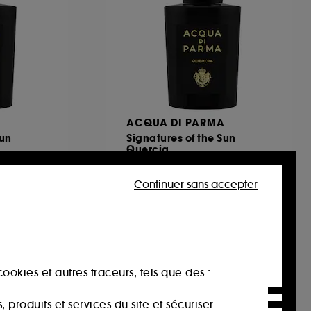
A
ACQUA DI PARMA
Sun
Signatures of the Sun
Quercia
Eau de Parfum Boisé Aromatique
Eau de Parfum Boisé Aromatique
€
2
Continuer sans accepter
270,00€
À partir de
270,00€
/
100ml
ookies et autres traceurs, tels que des :
produits et services du site et sécuriser