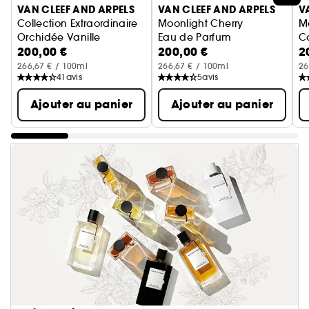
VAN CLEEF AND ARPELS
VAN CLEEF AND ARPELS
V
Collection Extraordinaire
Moonlight Cherry
M
Orchidée Vanille
Eau de Parfum
Co
200,00 €
200,00 €
2
Eau de Parfum
266,67 € / 100ml
266,67 € / 100ml
26
41
avis
5
avis
Ajouter au panier
Ajouter au panier