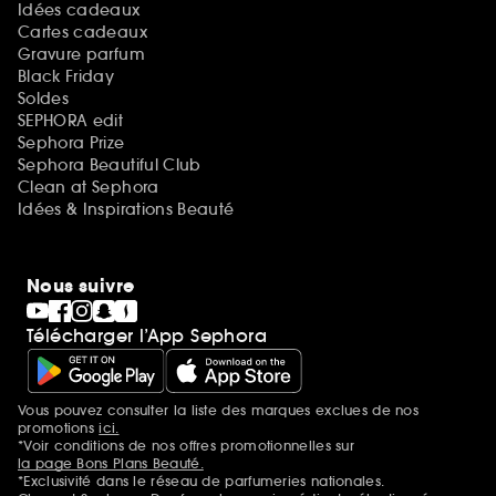
Idées cadeaux
Cartes cadeaux
Gravure parfum
Black Friday
Soldes
SEPHORA edit
Sephora Prize
Sephora Beautiful Club
Clean at Sephora
Idées & Inspirations Beauté
Nous suivre
Télécharger l’App Sephora
Vous pouvez consulter la liste des marques exclues de nos
Mentions additionnelles
promotions
ici.
*Voir conditions de nos offres promotionnelles sur
la page Bons Plans Beauté.
*Exclusivité dans le réseau de parfumeries nationales.