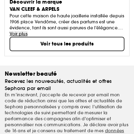
Découvrir la marque
VAN CLEEF & ARPELS
Pour cette maison de haute joaillerie installée depuis
1906 place Vendôme, créer des parfums est une
évidence, tant ils sont aussi parures de l’élégance.
La fragrance se pose comme un bijou, au creux
Voir plus
d’un poignet, près du lobe d’une oreille, autour du
Voir tous les produits
cou : joyau olfactif par excellence.
Newsletter beauté
Recevez les nouveautés, actualités et offres
Sephora par email
En m’inscrivant, j’accepte de recevoir par email mon
code de réduction ainsi que les offres et actualités de
Sephora personnalisées y compris avec l’utilisation de
technologies de suivi permettant de mesurer la
performance des campagnes afin d'optimiser et
personnaliser nos communications. Je déclare avoir plus
de 16 ans et je consens au traitement de mes
données