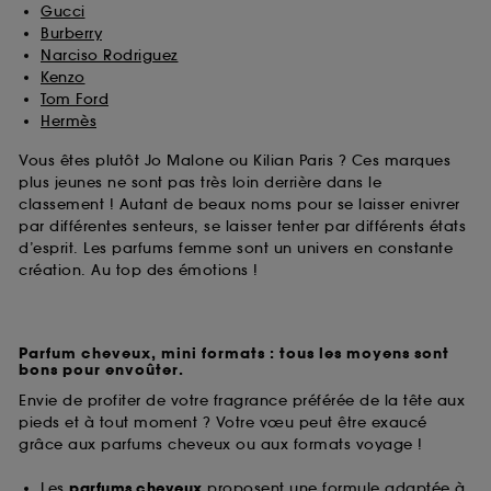
Gucci
Burberry
Narciso Rodriguez
Kenzo
Tom Ford
Hermès
Vous êtes plutôt Jo Malone ou Kilian Paris ? Ces marques
plus jeunes ne sont pas très loin derrière dans le
classement ! Autant de beaux noms pour se laisser enivrer
par différentes senteurs, se laisser tenter par différents états
d’esprit. Les parfums femme sont un univers en constante
création. Au top des émotions !
Parfum cheveux, mini formats : tous les moyens sont
bons pour envoûter.
Envie de profiter de votre fragrance préférée de la tête aux
pieds et à tout moment ? Votre vœu peut être exaucé
grâce aux parfums cheveux ou aux formats voyage !
Les
parfums cheveux
proposent une formule adaptée à