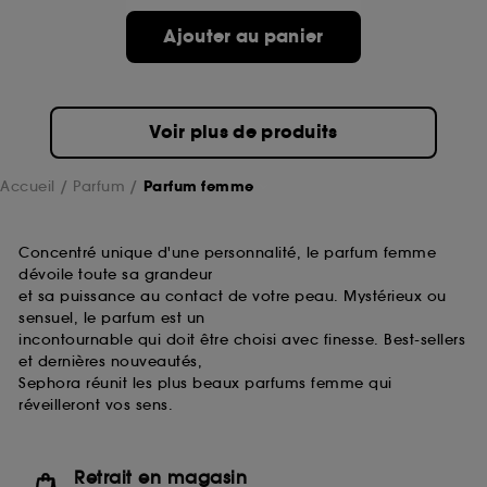
de ces cookies grâce au bouton "personnaliser mes
choix" ci-dessous ou décider de "tout accepter".
Ajouter au panier
Sephora pourra associer les informations de
navigation collectées par ces Cookies, pour les
finalités acceptées, avec les données personnelles
collectées ou générées lors de votre activité en ligne
Voir plus de produits
ou en magasin. Pour refuser tous les cookies, cliques
sur "continuer sans accepter". Voous pouvez à tout
moment choisir de retirer votrte consentement. Si vous
Accueil
Parfum
Parfum femme
souhaitez obtenir plus d'information sur les cookies
utilisés,
cliquez
ici
.
Concentré unique d'une personnalité, le parfum femme
dévoile toute sa grandeur
et sa puissance au contact de votre peau. Mystérieux ou
sensuel, le parfum est un
incontournable qui doit être choisi avec finesse. Best-sellers
et dernières nouveautés,
Sephora réunit les plus beaux parfums femme qui
réveilleront vos sens.
Retrait en magasin