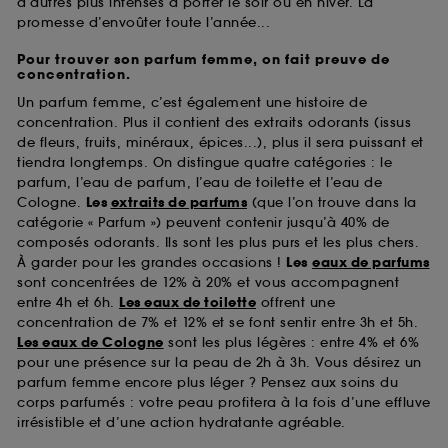
d’autres plus intenses à porter le soir ou en hiver. La
promesse d’envoûter toute l’année...
Pour trouver son parfum femme, on fait preuve de
concentration.
Un parfum femme, c’est également une histoire de
concentration. Plus il contient des extraits odorants (issus
de fleurs, fruits, minéraux, épices...), plus il sera puissant et
tiendra longtemps. On distingue quatre catégories : le
parfum, l’eau de parfum, l’eau de toilette et l’eau de
Cologne.
Les
extraits de parfums
(que l’on trouve dans la
catégorie « Parfum ») peuvent contenir jusqu’à 40% de
composés odorants. Ils sont les plus purs et les plus chers.
À garder pour les grandes occasions !
Les
eaux de parfums
sont concentrées de 12% à 20% et vous accompagnent
entre 4h et 6h.
Les eaux de toilette
offrent une
concentration de 7% et 12% et se font sentir entre 3h et 5h.
Les eaux de Cologne
sont les plus légères : entre 4% et 6%
pour une présence sur la peau de 2h à 3h. Vous désirez un
parfum femme encore plus léger ? Pensez aux soins du
corps parfumés : votre peau profitera à la fois d’une effluve
irrésistible et d’une action hydratante agréable.