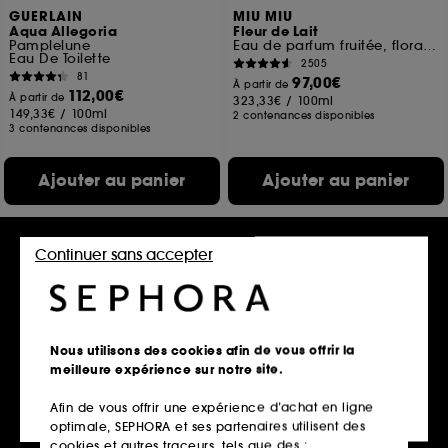
GUERLAIN
MIU MIU
Aqua Allegoria
Fleur de Lait
Pamplelune
Eau de parfum fruitée, florale et ambrée pour femme
Eau De Toilette
2505
81
97,00€
À partir de
112,00€
À partir de
323,33€
/
100ml
149,33€
/
100ml
2 contenances disponibles
3 contenances disponibles
Ajouter au panier
Ajouter au panier
Continuer sans accepter
Nouveauté
Nous utilisons des cookies afin de vous offrir la
meilleure expérience sur notre site.
Afin de vous offrir une expérience d’achat en ligne
CALVIN KLEIN
GUCCI
optimale, SEPHORA et ses partenaires utilisent des
CK Cotton Musk
Flora Gorgeous Magnolia
Brume Parfumée Unisexe Corps & Cheveux
Eau de Parfum
cookies et autres traceurs, tels que des :