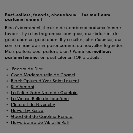
Best-sellers, favoris, chouchous... Les meilleurs
parfums femme !
Bien évidemment, il existe de nombreux parfums femme
favoris. Il y a les fragrances iconiques, qui séduisent de
génération en génération. Il y a celles, plus récentes, qui
sont en train de s’imposer comme de nouvelles légendes.
Mais parlons peu, parlons bien ! Parmi les
meilleurs
parfums
femme
, on peut citer en TOP produits :
J'adore de Dior
Coco Mademoiselle de Chanel
Black Opium d'Yves Saint Laurent
Si d'Armani
La Petite Robe Noire de Guerlain
La Vie est Belle de Lancôme
L'Interdit de Givenchy
Flower by Kenzo
Good Girl de Carolina Herrera
Flowerbomb de Viktor & Rolf