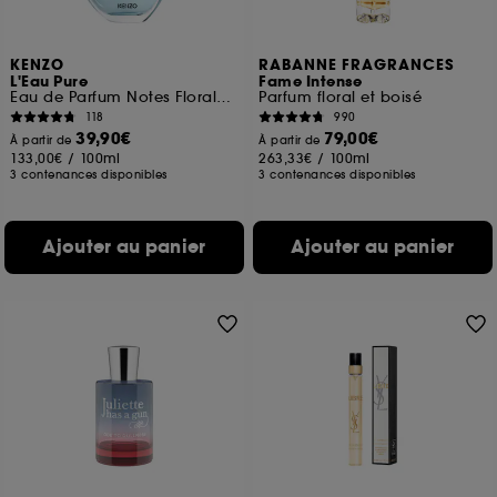
KENZO
RABANNE FRAGRANCES
L'Eau Pure
Fame Intense
Eau de Parfum Notes Florales Boisées Aquatiques
Parfum floral et boisé
118
990
39,90€
79,00€
À partir de
À partir de
133,00€
/
100ml
263,33€
/
100ml
3 contenances disponibles
3 contenances disponibles
Ajouter au panier
Ajouter au panier