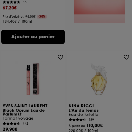
85
67,20€
Prix d'origine : 96,00€
-30%
134,40€
/
100ml
Ajouter au panier
YVES SAINT LAURENT
NINA RICCI
Black Opium Eau de
L'Air du Temps
Parfum\t
Eau de Toilette
Format voyage
169
442
110,00€
À partir de
29,90€
220,00€
/
100ml