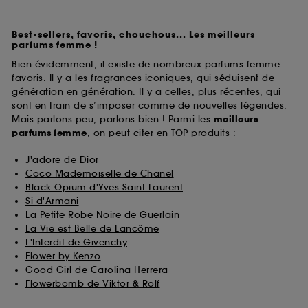
Best-sellers, favoris, chouchous... Les meilleurs
parfums femme !
Bien évidemment, il existe de nombreux parfums femme
favoris. Il y a les fragrances iconiques, qui séduisent de
génération en génération. Il y a celles, plus récentes, qui
sont en train de s’imposer comme de nouvelles légendes.
Mais parlons peu, parlons bien ! Parmi les
meilleurs
parfums
femme
, on peut citer en TOP produits :
J'adore de Dior
Coco Mademoiselle de Chanel
Black Opium d'Yves Saint Laurent
Si d'Armani
La Petite Robe Noire de Guerlain
La Vie est Belle de Lancôme
L'Interdit de Givenchy
Flower by Kenzo
Good Girl de Carolina Herrera
Flowerbomb de Viktor & Rolf