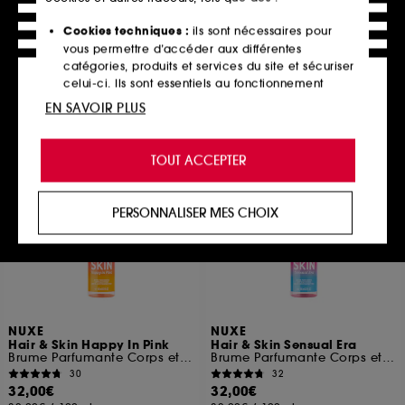
corps
57
18
32,00€
Cookies techniques :
ils sont nécessaires pour
35,00€
400,00€
/
100ml
vous permettre d’accéder aux différentes
35,00€
/
100ml
catégories, produits et services du site et sécuriser
celui-ci. Ils sont essentiels au fonctionnement
technique du site et ne peuvent être désactivés.
EN SAVOIR PLUS
Ajouter au panier
Ajouter au panier
Cookies de personnalisation :
ils nous permettent
de vous offrir une expérience enrichie et
TOUT ACCEPTER
personnalisée en vous recommandant des
Edition limitée
Edition limitée
produits, des services et des contenus qui
répondent au mieux à vos préférences, et de vous
PERSONNALISER MES CHOIX
proposer des offres promotionnelles adaptées à
votre profil.
Cookies réseaux sociaux et publicité :
ils sont
utilisés pour vous présenter du contenu susceptible
de vous plaire via des publicités, y compris sur des
sites tiers et sur les réseaux sociaux, sur la base
NUXE
NUXE
des pages que vous avez consultées, de votre
Hair & Skin Happy In Pink
Hair & Skin Sensual Era
Brume Parfumante Corps et Cheveux
Brume Parfumante Corps et Cheveux
navigation, et de l'historique de vos interactions.
30
32
32,00€
32,00€
Cookies de mesure d’audience :
ils nous