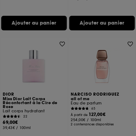
Ajouter au panier
Ajouter au panier
DIOR
NARCISO RODRIGUEZ
Miss Dior Lait Corps
all of me
Réconfortant à la Cire de
Eau de parfum
Rose
65
Lait corps hydratant
127,00€
À partir de
22
254,00€
/
100ml
69,00€
2 contenances disponibles
39,43€
/
100ml