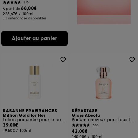
116
68,00€
À partir de
226,67€
/
100ml
3 contenances disponibles
Ajouter au panier
RABANNE FRAGRANCES
KÉRASTASE
Million Gold for Her
Gloss Absolu
Lotion parfumée pour le corps
Parfum cheveux pour tous types de cheveux
39,00€
665
19,50€
/
100ml
42,00€
140,00€
/
100ml