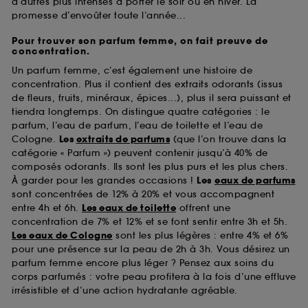
d’autres plus intenses à porter le soir ou en hiver. La
promesse d’envoûter toute l’année...
Pour trouver son parfum femme, on fait preuve de
concentration.
Un parfum femme, c’est également une histoire de
concentration. Plus il contient des extraits odorants (issus
de fleurs, fruits, minéraux, épices...), plus il sera puissant et
tiendra longtemps. On distingue quatre catégories : le
parfum, l’eau de parfum, l’eau de toilette et l’eau de
Cologne.
Les
extraits de parfums
(que l’on trouve dans la
catégorie « Parfum ») peuvent contenir jusqu’à 40% de
composés odorants. Ils sont les plus purs et les plus chers.
À garder pour les grandes occasions !
Les
eaux de parfums
sont concentrées de 12% à 20% et vous accompagnent
entre 4h et 6h.
Les eaux de toilette
offrent une
concentration de 7% et 12% et se font sentir entre 3h et 5h.
Les eaux de Cologne
sont les plus légères : entre 4% et 6%
pour une présence sur la peau de 2h à 3h. Vous désirez un
parfum femme encore plus léger ? Pensez aux soins du
corps parfumés : votre peau profitera à la fois d’une effluve
irrésistible et d’une action hydratante agréable.