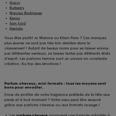
Gucci
Burberry
Narciso Rodriguez
Kenzo
Tom Ford
Hermès
Vous êtes plutôt Jo Malone ou Kilian Paris ? Ces marques
plus jeunes ne sont pas très loin derrière dans le
classement ! Autant de beaux noms pour se laisser enivrer
par différentes senteurs, se laisser tenter par différents états
d’esprit. Les parfums femme sont un univers en constante
création. Au top des émotions !
Parfum cheveux, mini formats : tous les moyens sont
bons pour envoûter.
Envie de profiter de votre fragrance préférée de la tête aux
pieds et à tout moment ? Votre vœu peut être exaucé
grâce aux parfums cheveux ou aux formats voyage !
Les
parfums cheveux
proposent une formule adaptée à