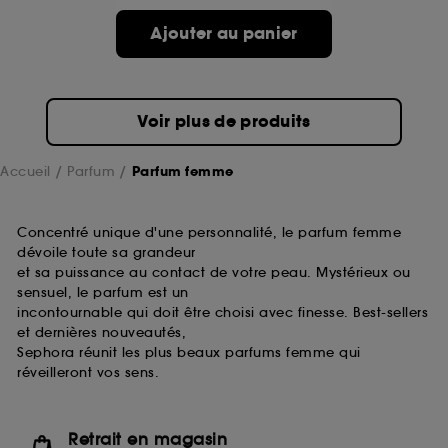
de ces cookies grâce au bouton "personnaliser mes
choix" ci-dessous ou décider de "tout accepter".
Ajouter au panier
Sephora pourra associer les informations de
navigation collectées par ces Cookies, pour les
finalités acceptées, avec les données personnelles
collectées ou générées lors de votre activité en ligne
Voir plus de produits
ou en magasin. Pour refuser tous les cookies, cliques
sur "continuer sans accepter". Voous pouvez à tout
moment choisir de retirer votrte consentement. Si vous
Accueil
Parfum
Parfum femme
souhaitez obtenir plus d'information sur les cookies
utilisés,
cliquez
ici
.
Concentré unique d'une personnalité, le parfum femme
dévoile toute sa grandeur
et sa puissance au contact de votre peau. Mystérieux ou
sensuel, le parfum est un
incontournable qui doit être choisi avec finesse. Best-sellers
et dernières nouveautés,
Sephora réunit les plus beaux parfums femme qui
réveilleront vos sens.
Retrait en magasin