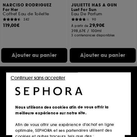
NARCISO RODRIGUEZ
JULIETTE HAS A GUN
For Her
Lust For Sun
Coffret Eau de Toilette
Eau De Parfum
242
90
119,00€
29,90€
À partir de
398,67€
/
100ml
3 contenances disponibles
Ajouter au panier
Ajouter au panier
Continuer sans accepter
Exclu
Nous utilisons des cookies afin de vous offrir la
meilleure expérience sur notre site.
Afin de vous offrir une expérience d’achat en ligne
LE MONDE GOURMAND
GLOSSIER
optimale, SEPHORA et ses partenaires utilisent des
Papaye Tropique – Brume de
Glossier You Doux
parfum pour cheveux et
Eau de Parfum
cookies et autres traceurs, tels que des :