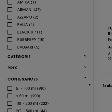
AMIKA (1)
ARMANI (47)
AZZARO (2)
BAÏJA (1)
T
BLACK UP (1)
B
BURBERRY (15)
E
BVLGARI (5)
À 
BY ROSIE JANE (1)
CATÉGORIE
32
CACHAREL (22)
Parfum
PRIX
CALVIN KLEIN (16)
Parfum femme (1.677)
CAROLINA HERRERA (18)
CONTENANCES
Eau de parfum (1.018)
CARTIER (9)
Excl
51 - 100 ml (910)
Eau de toilette (251)
CERRUTI (3)
≤ 50 ml (900)
Parfum cheveux (71)
CHANEL (64)
101 - 200 ml (222)
Parfum solide (11)
CHARLOTTE TILBURY (8)
201 - 500 ml (44)