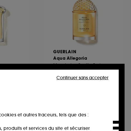
GUERLAIN
Aqua Allegoria
Mandarine Basilic Forte
Eau De Parfum
135
Continuer sans accepter
127,00€
À partir de
169,33€
/
100ml
00€
ookies et autres traceurs, tels que des :
produits et services du site et sécuriser