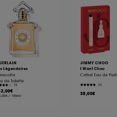
ôt et la lecture de ces traceurs requiert votre accord. V
rsonnaliser mes choix" ci-dessous ou décider de "tout ac
s Cookies, pour les finalités acceptées, avec les données
ur refuser tous les cookies, cliques sur "continuer sans a
tez obtenir plus d'information sur les cookies utilisés,
cliq
UERLAIN
JIMMY CHOO
es Légendaires
I Want Choo
rracotta
Coffret Eau de Par
u de Toilette
10
15
32,00€
35,00€
6,00€
/
100ml