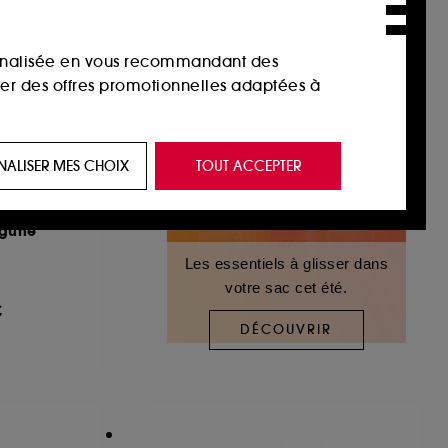
sonnalisée en vous recommandant des
ser des offres promotionnelles adaptées à
 de vous plaire via des publicités, y compris
NALISER MES CHOIX
TOUT ACCEPTER
e navigation, et de l'historique de vos
agune
 de navigation sur notre site afin d’en
Les essentiels à glisser dans
votre sac cet été.
€
 les fraudes aux moyens de paiement et les
DÉCOUVRIR
nctionnalités du site, tel que les cookies
us permettant d’accéder à votre compte lors