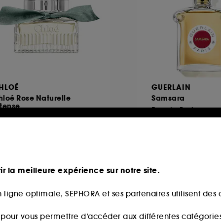
HLOÉ
GUERLAIN
loé Rose Naturelle
Samsara
ntense
Eau de Parfum
Eau de Parfum Rechargeable
68
250
111,30€
89,00€
partir de
6,67€
/
100ml
Prix d'origine : 159,
148,40€
/
100ml
ir la meilleure expérience sur notre site.
 ligne optimale, SEPHORA et ses partenaires utilisent des c
s pour vous permettre d’accéder aux différentes catégories, 