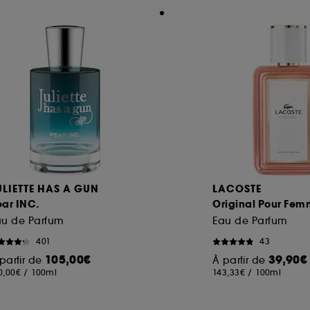
ULIETTE HAS A GUN
LACOSTE
ear INC.
Original Pour Fe
au de Parfum
Eau de Parfum
401
43
105,00€
39,90€
partir de
À partir de
0,00€
/
100ml
143,33€
/
100ml