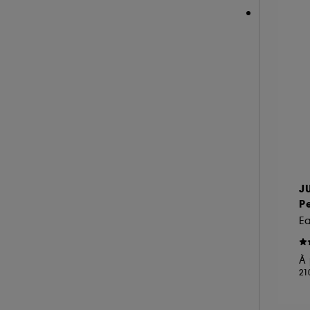
REMINISCENCE (15)
RITUALS (6)
ROCHAS (22)
SALT AND STONE (4)
SERGE LUTENS (18)
SISLEY (18)
SOL DE JANEIRO (26)
SUMMER FRIDAYS (1)
THE 7 VIRTUES (19)
J
TOM FORD (78)
P
VALENTINO (17)
E
VAN CLEEF AND ARPELS (22)
À 
VERSACE (17)
21
VIKTOR & ROLF (3)
YVES SAINT LAURENT (26)