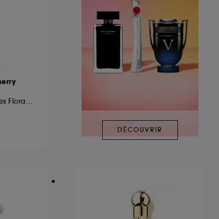
herry
Eau de Parfum Notes Florales Fruitées
DÉCOUVRIR