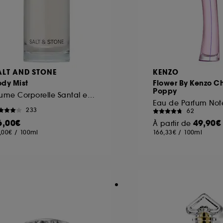
ALT AND STONE
KENZO
ody Mist
Flower By Kenzo C
Poppy
Brume Corporelle Santal et Vétiver
233
62
6,00€
49,90€
À partir de
,00€
/
100ml
166,33€
/
100ml