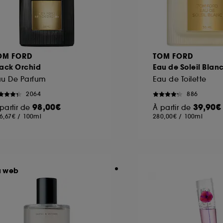
OM FORD
TOM FORD
lack Orchid
Eau de Soleil Blan
au De Parfum
Eau de Toilette
2064
886
98,00€
39,90€
partir de
À partir de
6,67€
/
100ml
280,00€
/
100ml
u web