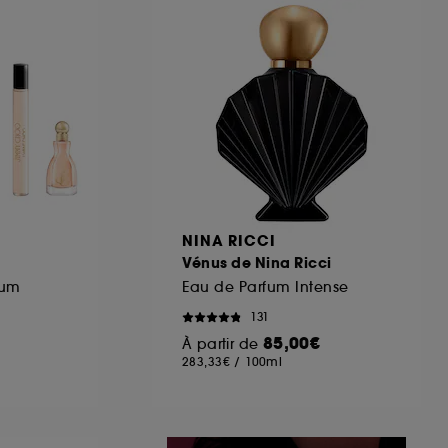
ous pouvez personnaliser vos choix concernant
cepter". Sephora pourra associer les
 personnelles collectées ou générées lors
ccepter". Voous pouvez à tout moment choisir
uez
ici
.
NINA RICCI
Vénus de Nina Ricci
fum
Eau de Parfum Intense
131
85,00€
À partir de
283,33€
/
100ml