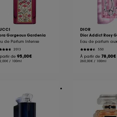
UCCI
DIOR
lora Gorgeous Gardenia
Dior Addict Rosy 
u de Parfum Intense
2013
550
95,00€
78,00€
partir de
À partir de
2,00€
/
100ml
260,00€
/
100ml