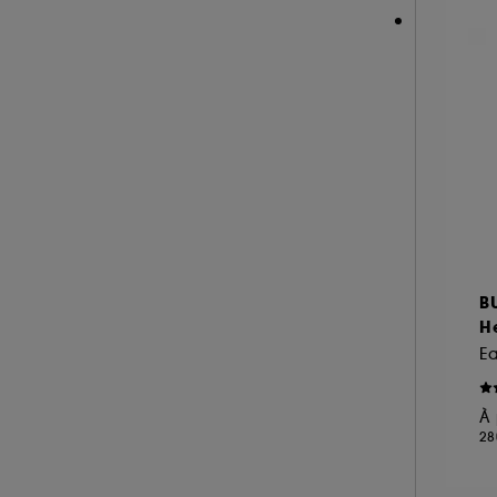
RARE BEAUTY (16)
REMINISCENCE (15)
RITUALS (6)
ROCHAS (22)
SALT AND STONE (4)
SERGE LUTENS (18)
SISLEY (18)
SOL DE JANEIRO (26)
SUMMER FRIDAYS (1)
B
THE 7 VIRTUES (19)
H
TOM FORD (77)
E
VALENTINO (17)
À 
VAN CLEEF AND ARPELS (22)
28
VERSACE (17)
VIKTOR & ROLF (3)