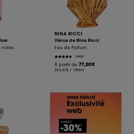
NINA RICCI
Glow
Vénus de Nina Ricci
Eau de parfum aux notes de rose et de litchi
Eau de Parfum
1444
77,00€
À partir de
256,67€
/
100ml