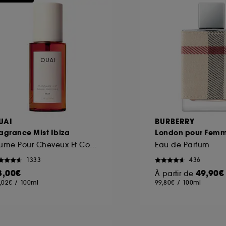
ôt et la lecture de ces traceurs requiert votre accord. V
rsonnaliser mes choix" ci-dessous ou décider de "tout ac
s Cookies, pour les finalités acceptées, avec les données
ur refuser tous les cookies, cliques sur "continuer sans a
tez obtenir plus d'information sur les cookies utilisés,
cliq
UAI
BURBERRY
agrance Mist Ibiza
London pour Fem
Brume Pour Cheveux Et Corps
Eau de Parfum
1333
436
3,00€
49,90€
À partir de
,02€
/
100ml
99,80€
/
100ml