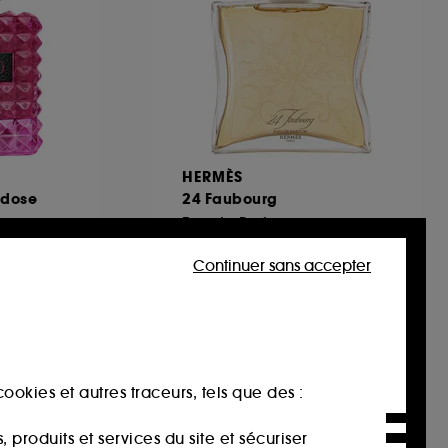
HERMÈS
adose
24 Faubourg
Eau de Parfum
Parfum Pour Elle Floral Ambré
33
Continuer sans accepter
139,30€
€
Prix d'origine : 199,00€
139,30€
/
100ml
ookies et autres traceurs, tels que des :
produits et services du site et sécuriser