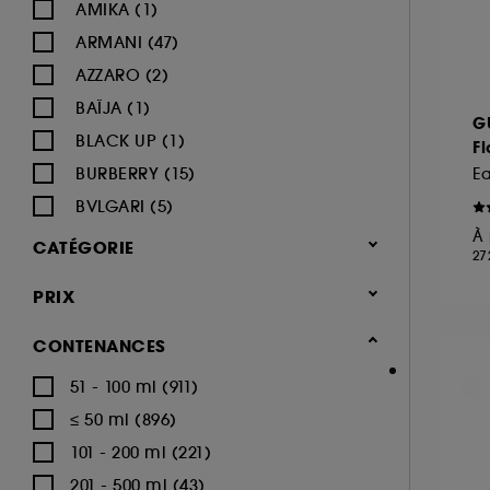
AMIKA (1)
ARMANI (47)
AZZARO (2)
BAÏJA (1)
G
BLACK UP (1)
F
BURBERRY (15)
Ea
BVLGARI (5)
À 
BY ROSIE JANE (1)
CATÉGORIE
27
CACHAREL (22)
Parfum
PRIX
CALVIN KLEIN (16)
Parfum femme (1.669)
CAROLINA HERRERA (18)
CONTENANCES
Eau de parfum (1.014)
CARTIER (9)
51 - 100 ml (911)
Eau de toilette (249)
CERRUTI (3)
≤ 50 ml (896)
Parfum cheveux (71)
CHANEL (64)
101 - 200 ml (221)
Parfum solide (11)
CHARLOTTE TILBURY (8)
201 - 500 ml (43)