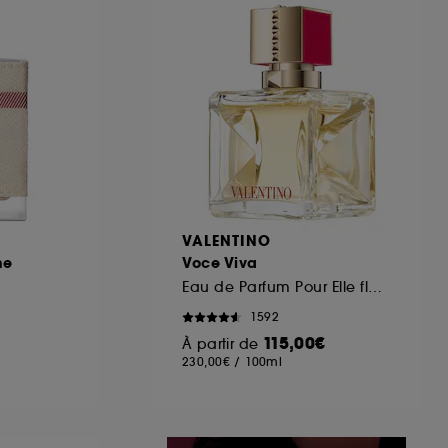
ous pouvez personnaliser vos choix concernant
cepter". Sephora pourra associer les
 personnelles collectées ou générées lors
ccepter". Voous pouvez à tout moment choisir
uez
ici
.
VALENTINO
me
Voce Viva
Eau de Parfum Pour Elle floral oriental
1592
115,00€
À partir de
230,00€
/
100ml