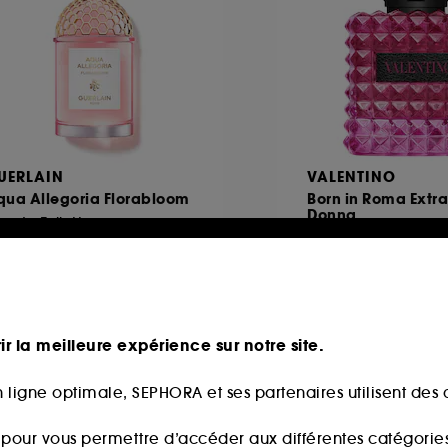
UERLAIN
VALENTINO
qua Allegoria Florabloom
Born in Roma Extr
Donna
u de Toilette
146
1778
112,00€
102,00
partir de
À partir de
9,33€
/
100ml
340,00€
/
100ml
ir la meilleure expérience sur notre site.
 ligne optimale, SEPHORA et ses partenaires utilisent des c
s pour vous permettre d’accéder aux différentes catégories, 