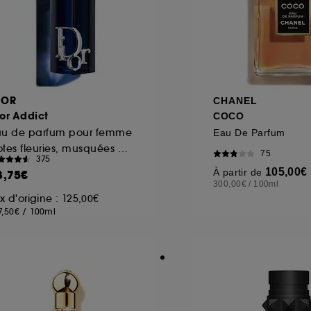
IOR
CHANEL
or Addict
COCO
au de parfum pour femme
Eau De Parfum
Notes fleuries, musquées & fruitées
75
375
105,00€
À partir de
3,75€
300,00€
/
100ml
ix d'origine : 125,00€
7,50€
/
100ml