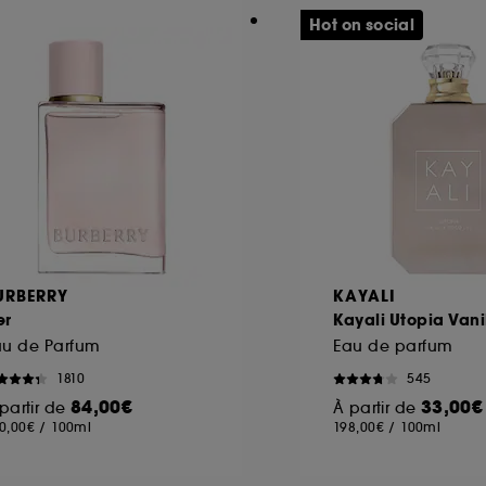
Hot on social
URBERRY
KAYALI
er
Kayali Utopia Van
au de Parfum
Eau de parfum
1810
545
84,00€
33,00€
partir de
À partir de
0,00€
/
100ml
198,00€
/
100ml