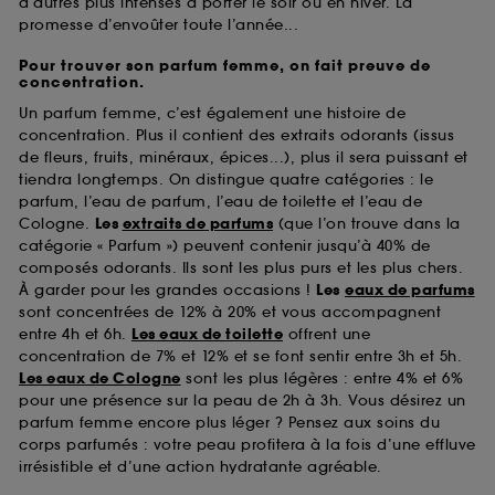
d’autres plus intenses à porter le soir ou en hiver. La
promesse d’envoûter toute l’année...
Pour trouver son parfum femme, on fait preuve de
concentration.
Un parfum femme, c’est également une histoire de
concentration. Plus il contient des extraits odorants (issus
de fleurs, fruits, minéraux, épices...), plus il sera puissant et
tiendra longtemps. On distingue quatre catégories : le
parfum, l’eau de parfum, l’eau de toilette et l’eau de
Cologne.
Les
extraits de parfums
(que l’on trouve dans la
catégorie « Parfum ») peuvent contenir jusqu’à 40% de
composés odorants. Ils sont les plus purs et les plus chers.
À garder pour les grandes occasions !
Les
eaux de parfums
sont concentrées de 12% à 20% et vous accompagnent
entre 4h et 6h.
Les eaux de toilette
offrent une
concentration de 7% et 12% et se font sentir entre 3h et 5h.
Les eaux de Cologne
sont les plus légères : entre 4% et 6%
pour une présence sur la peau de 2h à 3h. Vous désirez un
parfum femme encore plus léger ? Pensez aux soins du
corps parfumés : votre peau profitera à la fois d’une effluve
irrésistible et d’une action hydratante agréable.