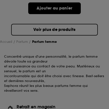
de ces cookies grâce au bouton "personnaliser mes
choix" ci-dessous ou décider de "tout accepter".
Ajouter au panier
Sephora pourra associer les informations de
navigation collectées par ces Cookies, pour les
finalités acceptées, avec les données personnelles
collectées ou générées lors de votre activité en ligne
Voir plus de produits
ou en magasin. Pour refuser tous les cookies, cliques
sur "continuer sans accepter". Voous pouvez à tout
moment choisir de retirer votrte consentement. Si vous
Accueil
Parfum
Parfum femme
souhaitez obtenir plus d'information sur les cookies
utilisés,
cliquez
ici
.
Concentré unique d'une personnalité, le parfum femme
dévoile toute sa grandeur
et sa puissance au contact de votre peau. Mystérieux ou
sensuel, le parfum est un
incontournable qui doit être choisi avec finesse. Best-sellers
et dernières nouveautés,
Sephora réunit les plus beaux parfums femme qui
réveilleront vos sens.
Retrait en magasin