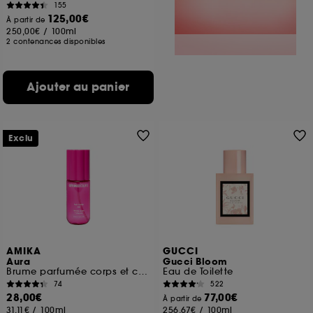
155
125,00€
À partir de
250,00€
/
100ml
2 contenances disponibles
Ajouter au panier
Exclu
AMIKA
GUCCI
Aura
Gucci Bloom
Brume parfumée corps et cheveux
Eau de Toilette
74
522
28,00€
77,00€
À partir de
31,11€
/
100ml
256,67€
/
100ml