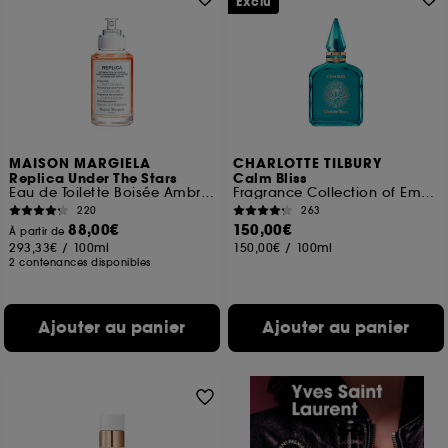
Exclu
MAISON MARGIELA
CHARLOTTE TILBURY
Replica Under The Stars
Calm Bliss
Eau de Toilette Boisée Ambrée
Fragrance Collection of Emotions
220
263
88,00€
150,00€
À partir de
293,33€
/
100ml
150,00€
/
100ml
2 contenances disponibles
Ajouter au panier
Ajouter au panier