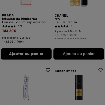
PRADA
CHANEL
Infusion de Rhubarbe
N°5
Eau de Parfum espiègle florale fruitée
Eau De Parfum
351
7
143,50€
143,00€
À partir de
311,67€
/
100ml
Prix d'origine : 205,00€
2 contenances disponibles
143,50€
/
100ml
Ajouter au panier
Ajouter au panier
Edition limitée