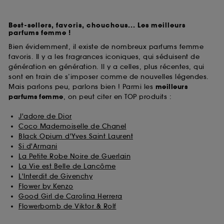
Best-sellers, favoris, chouchous... Les meilleurs
parfums femme !
Bien évidemment, il existe de nombreux parfums femme
favoris. Il y a les fragrances iconiques, qui séduisent de
génération en génération. Il y a celles, plus récentes, qui
sont en train de s’imposer comme de nouvelles légendes.
Mais parlons peu, parlons bien ! Parmi les
meilleurs
parfums
femme
, on peut citer en TOP produits :
J'adore de Dior
Coco Mademoiselle de Chanel
Black Opium d'Yves Saint Laurent
Si d'Armani
La Petite Robe Noire de Guerlain
La Vie est Belle de Lancôme
L'Interdit de Givenchy
Flower by Kenzo
Good Girl de Carolina Herrera
Flowerbomb de Viktor & Rolf