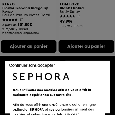
KENZO
TOM FORD
Flower Ikebana Indigo By
Black Orchid
Kenzo
Body Spray
Eau de Parfum Notes Florales Ambrées
18
67
49,90€
101,00€
À partir de
33,27€
/
100ml
252,50€
/
100ml
2 contenances disponibles
Ajouter au panier
Ajouter au panier
Continuer sans accepter
Nous utilisons des cookies afin de vous offrir la
meilleure expérience sur notre site.
Afin de vous offrir une expérience d’achat en ligne
VALENTINO
GUERLAIN
optimale, SEPHORA et ses partenaires utilisent des
Born in Roma
Mitsouko
Crème Hydratante Parfumée Texture Gel Effet Nacré
Eau de Toilette
cookies et autres traceurs, tels que des :