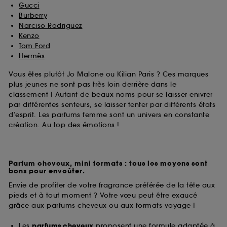
Gucci
Burberry
Narciso Rodriguez
Kenzo
Tom Ford
Hermès
Vous êtes plutôt Jo Malone ou Kilian Paris ? Ces marques
plus jeunes ne sont pas très loin derrière dans le
classement ! Autant de beaux noms pour se laisser enivrer
par différentes senteurs, se laisser tenter par différents états
d’esprit. Les parfums femme sont un univers en constante
création. Au top des émotions !
Parfum cheveux, mini formats : tous les moyens sont
bons pour envoûter.
Envie de profiter de votre fragrance préférée de la tête aux
pieds et à tout moment ? Votre vœu peut être exaucé
grâce aux parfums cheveux ou aux formats voyage !
Les
parfums cheveux
proposent une formule adaptée à