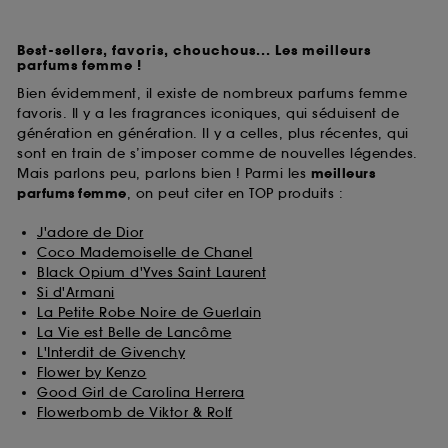
Best-sellers, favoris, chouchous... Les meilleurs
parfums femme !
Bien évidemment, il existe de nombreux parfums femme
favoris. Il y a les fragrances iconiques, qui séduisent de
génération en génération. Il y a celles, plus récentes, qui
sont en train de s’imposer comme de nouvelles légendes.
Mais parlons peu, parlons bien ! Parmi les
meilleurs
parfums
femme
, on peut citer en TOP produits :
J'adore de Dior
Coco Mademoiselle de Chanel
Black Opium d'Yves Saint Laurent
Si d'Armani
La Petite Robe Noire de Guerlain
La Vie est Belle de Lancôme
L'Interdit de Givenchy
Flower by Kenzo
Good Girl de Carolina Herrera
Flowerbomb de Viktor & Rolf