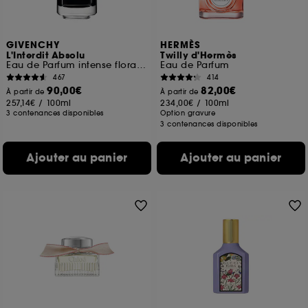
GIVENCHY
HERMÈS
L'Interdit Absolu
Twilly d'Hermès
Eau de Parfum intense florale boisée ambrée pour femme
Eau de Parfum
467
414
90,00€
82,00€
À partir de
À partir de
257,14€
/
100ml
234,00€
/
100ml
3 contenances disponibles
Option gravure
3 contenances disponibles
Ajouter au panier
Ajouter au panier