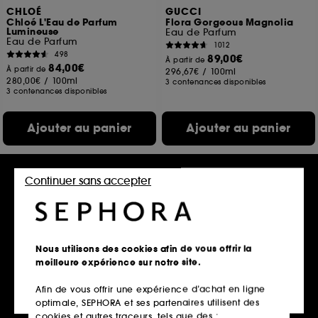
CHLOÉ
GUCCI
Chloé L'Eau de Parfum
Flora Gorgeous Magnolia
Lumineuse
Eau de Parfum
Eau de Parfum
1012
498
89,00€
À partir de
84,00€
À partir de
296,67€
/
100ml
280,00€
/
100ml
3 contenances disponibles
3 contenances disponibles
Ajouter au panier
Ajouter au panier
Continuer sans accepter
Gravure
Nous utilisons des cookies afin de vous offrir la
meilleure expérience sur notre site.
Afin de vous offrir une expérience d’achat en ligne
KAYALI
YVES SAINT LAURENT
optimale, SEPHORA et ses partenaires utilisent des
Oudgasm Vanilla Oud 36
Black Opium Eau de
Parfum\t
Eau de Parfum Intense
cookies et autres traceurs, tels que des :