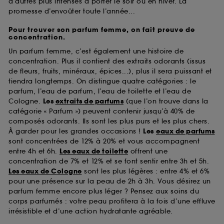
d’autres plus intenses à porter le soir ou en hiver. La
promesse d’envoûter toute l’année...
Pour trouver son parfum femme, on fait preuve de
concentration.
Un parfum femme, c’est également une histoire de
concentration. Plus il contient des extraits odorants (issus
de fleurs, fruits, minéraux, épices...), plus il sera puissant et
tiendra longtemps. On distingue quatre catégories : le
parfum, l’eau de parfum, l’eau de toilette et l’eau de
Cologne.
Les
extraits de parfums
(que l’on trouve dans la
catégorie « Parfum ») peuvent contenir jusqu’à 40% de
composés odorants. Ils sont les plus purs et les plus chers.
À garder pour les grandes occasions !
Les
eaux de parfums
sont concentrées de 12% à 20% et vous accompagnent
entre 4h et 6h.
Les eaux de toilette
offrent une
concentration de 7% et 12% et se font sentir entre 3h et 5h.
Les eaux de Cologne
sont les plus légères : entre 4% et 6%
pour une présence sur la peau de 2h à 3h. Vous désirez un
parfum femme encore plus léger ? Pensez aux soins du
corps parfumés : votre peau profitera à la fois d’une effluve
irrésistible et d’une action hydratante agréable.