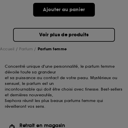
de ces cookies grâce au bouton "personnaliser mes
choix" ci-dessous ou décider de "tout accepter".
Ajouter au panier
Sephora pourra associer les informations de
navigation collectées par ces Cookies, pour les
finalités acceptées, avec les données personnelles
collectées ou générées lors de votre activité en ligne
Voir plus de produits
ou en magasin. Pour refuser tous les cookies, cliques
sur "continuer sans accepter". Voous pouvez à tout
moment choisir de retirer votrte consentement. Si vous
Accueil
Parfum
Parfum femme
souhaitez obtenir plus d'information sur les cookies
utilisés,
cliquez
ici
.
Concentré unique d'une personnalité, le parfum femme
dévoile toute sa grandeur
et sa puissance au contact de votre peau. Mystérieux ou
sensuel, le parfum est un
incontournable qui doit être choisi avec finesse. Best-sellers
et dernières nouveautés,
Sephora réunit les plus beaux parfums femme qui
réveilleront vos sens.
Retrait en magasin