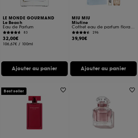
LE MONDE GOURMAND
MIU MIU
Le Beach
Miutine
Eau de Parfum
Coffret eau de parfum florale pour femme
83
296
32,00€
39,90€
106,67€
/
100ml
Ajouter au panier
Ajouter au panier
Best seller