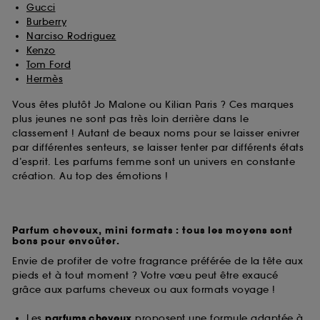
Gucci
Burberry
Narciso Rodriguez
Kenzo
Tom Ford
Hermès
Vous êtes plutôt Jo Malone ou Kilian Paris ? Ces marques
plus jeunes ne sont pas très loin derrière dans le
classement ! Autant de beaux noms pour se laisser enivrer
par différentes senteurs, se laisser tenter par différents états
d’esprit. Les parfums femme sont un univers en constante
création. Au top des émotions !
Parfum cheveux, mini formats : tous les moyens sont
bons pour envoûter.
Envie de profiter de votre fragrance préférée de la tête aux
pieds et à tout moment ? Votre vœu peut être exaucé
grâce aux parfums cheveux ou aux formats voyage !
Les
parfums cheveux
proposent une formule adaptée à