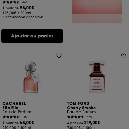
468
98,00€
À partir de
195,00€
/
100ml
3 contenances disponibles
Ajouter au panier
CACHAREL
TOM FORD
Ella Ella
Cherry Smoke
Eau de Parfum
Eau de Parfum
115
659
63,00€
219,00€
À partir de
À partir de
210,00€
/
100ml
730,00€
/
100ml