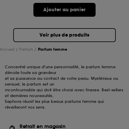
de ces cookies grâce au bouton "personnaliser mes
choix" ci-dessous ou décider de "tout accepter".
Ajouter au panier
Sephora pourra associer les informations de
navigation collectées par ces Cookies, pour les
finalités acceptées, avec les données personnelles
collectées ou générées lors de votre activité en ligne
Voir plus de produits
ou en magasin. Pour refuser tous les cookies, cliques
sur "continuer sans accepter". Voous pouvez à tout
moment choisir de retirer votrte consentement. Si vous
Accueil
Parfum
Parfum femme
souhaitez obtenir plus d'information sur les cookies
utilisés,
cliquez
ici
.
Concentré unique d'une personnalité, le parfum femme
dévoile toute sa grandeur
et sa puissance au contact de votre peau. Mystérieux ou
sensuel, le parfum est un
incontournable qui doit être choisi avec finesse. Best-sellers
et dernières nouveautés,
Sephora réunit les plus beaux parfums femme qui
réveilleront vos sens.
Retrait en magasin