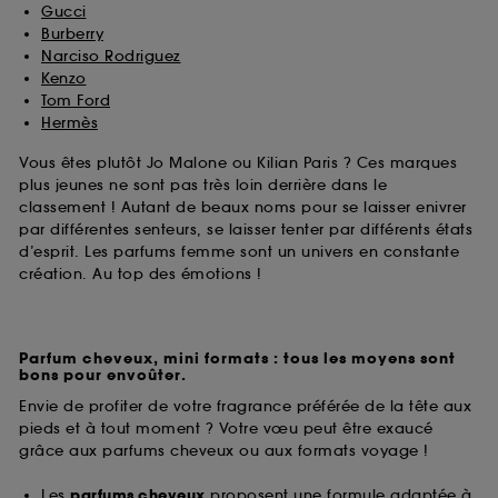
Gucci
Burberry
Narciso Rodriguez
Kenzo
Tom Ford
Hermès
Vous êtes plutôt Jo Malone ou Kilian Paris ? Ces marques
plus jeunes ne sont pas très loin derrière dans le
classement ! Autant de beaux noms pour se laisser enivrer
par différentes senteurs, se laisser tenter par différents états
d’esprit. Les parfums femme sont un univers en constante
création. Au top des émotions !
Parfum cheveux, mini formats : tous les moyens sont
bons pour envoûter.
Envie de profiter de votre fragrance préférée de la tête aux
pieds et à tout moment ? Votre vœu peut être exaucé
grâce aux parfums cheveux ou aux formats voyage !
Les
parfums cheveux
proposent une formule adaptée à