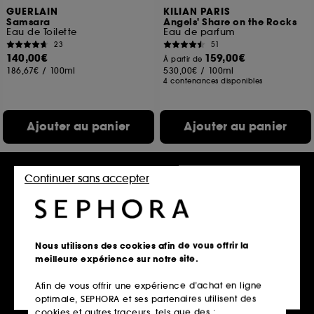
GUERLAIN
KILIAN PARIS
Samsara
Angels' Share on the Rocks
Eau de Toilette
Eau de parfum
23
51
140,00€
159,00€
À partir de
186,67€
/
100ml
530,00€
/
100ml
4 contenances disponibles
Ajouter au panier
Ajouter au panier
Continuer sans accepter
Nous utilisons des cookies afin de vous offrir la
meilleure expérience sur notre site.
Afin de vous offrir une expérience d’achat en ligne
PENHALIGON'S
CHANEL
optimale, SEPHORA et ses partenaires utilisent des
The Coveted Duchess Rose
COCO MADEMOISELLE
Eau de parfum Florale
cookies et autres traceurs, tels que des :
Crème Corps Soyeuse