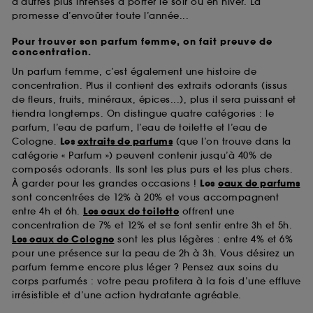
d’autres plus intenses à porter le soir ou en hiver. La
promesse d’envoûter toute l’année...
Pour trouver son parfum femme, on fait preuve de
concentration.
Un parfum femme, c’est également une histoire de
concentration. Plus il contient des extraits odorants (issus
de fleurs, fruits, minéraux, épices...), plus il sera puissant et
tiendra longtemps. On distingue quatre catégories : le
parfum, l’eau de parfum, l’eau de toilette et l’eau de
Cologne.
Les
extraits de parfums
(que l’on trouve dans la
catégorie « Parfum ») peuvent contenir jusqu’à 40% de
composés odorants. Ils sont les plus purs et les plus chers.
À garder pour les grandes occasions !
Les
eaux de parfums
sont concentrées de 12% à 20% et vous accompagnent
entre 4h et 6h.
Les eaux de toilette
offrent une
concentration de 7% et 12% et se font sentir entre 3h et 5h.
Les eaux de Cologne
sont les plus légères : entre 4% et 6%
pour une présence sur la peau de 2h à 3h. Vous désirez un
parfum femme encore plus léger ? Pensez aux soins du
corps parfumés : votre peau profitera à la fois d’une effluve
irrésistible et d’une action hydratante agréable.