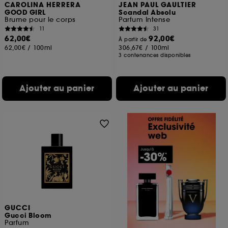
CAROLINA HERRERA
JEAN PAUL GAULTIER
GOOD GIRL
Scandal Absolu
Brume pour le corps
Parfum Intense
11
31
62,00€
92,00€
À partir de
62,00€
/
100ml
306,67€
/
100ml
3 contenances disponibles
Ajouter au panier
Ajouter au panier
GUCCI
Gucci Bloom
Parfum