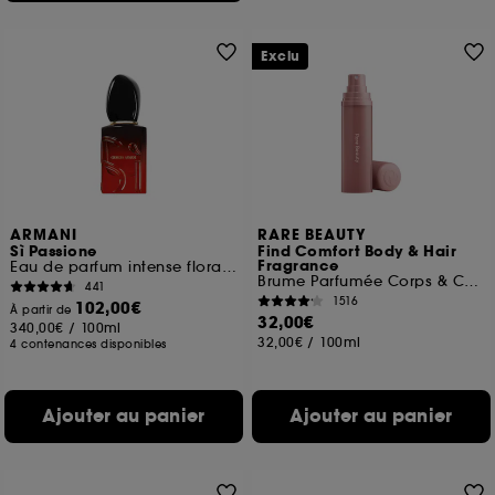
Exclu
ARMANI
RARE BEAUTY
Sì Passione
Find Comfort Body & Hair
Fragrance
Eau de parfum intense florale ambrée Rechargeable
Brume Parfumée Corps & Cheveux
441
1516
102,00€
À partir de
32,00€
340,00€
/
100ml
32,00€
/
100ml
4 contenances disponibles
Ajouter au panier
Ajouter au panier