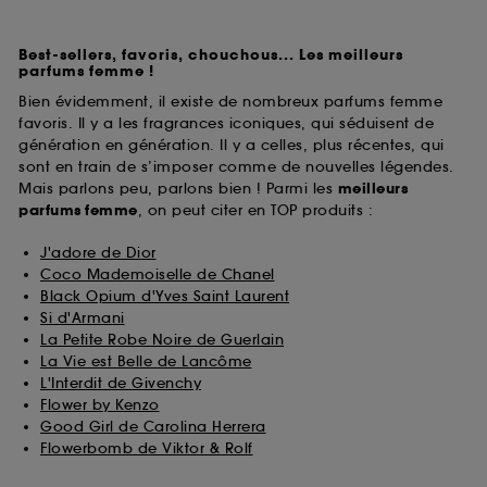
Best-sellers, favoris, chouchous... Les meilleurs
parfums femme !
Bien évidemment, il existe de nombreux parfums femme
favoris. Il y a les fragrances iconiques, qui séduisent de
génération en génération. Il y a celles, plus récentes, qui
sont en train de s’imposer comme de nouvelles légendes.
Mais parlons peu, parlons bien ! Parmi les
meilleurs
parfums
femme
, on peut citer en TOP produits :
J'adore de Dior
Coco Mademoiselle de Chanel
Black Opium d'Yves Saint Laurent
Si d'Armani
La Petite Robe Noire de Guerlain
La Vie est Belle de Lancôme
L'Interdit de Givenchy
Flower by Kenzo
Good Girl de Carolina Herrera
Flowerbomb de Viktor & Rolf