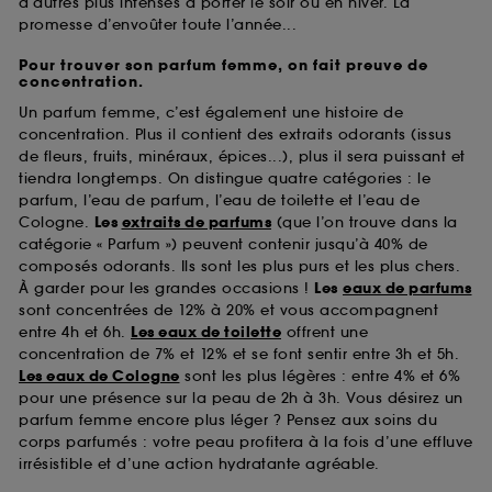
d’autres plus intenses à porter le soir ou en hiver. La
promesse d’envoûter toute l’année...
Pour trouver son parfum femme, on fait preuve de
concentration.
Un parfum femme, c’est également une histoire de
concentration. Plus il contient des extraits odorants (issus
de fleurs, fruits, minéraux, épices...), plus il sera puissant et
tiendra longtemps. On distingue quatre catégories : le
parfum, l’eau de parfum, l’eau de toilette et l’eau de
Cologne.
Les
extraits de parfums
(que l’on trouve dans la
catégorie « Parfum ») peuvent contenir jusqu’à 40% de
composés odorants. Ils sont les plus purs et les plus chers.
À garder pour les grandes occasions !
Les
eaux de parfums
sont concentrées de 12% à 20% et vous accompagnent
entre 4h et 6h.
Les eaux de toilette
offrent une
concentration de 7% et 12% et se font sentir entre 3h et 5h.
Les eaux de Cologne
sont les plus légères : entre 4% et 6%
pour une présence sur la peau de 2h à 3h. Vous désirez un
parfum femme encore plus léger ? Pensez aux soins du
corps parfumés : votre peau profitera à la fois d’une effluve
irrésistible et d’une action hydratante agréable.