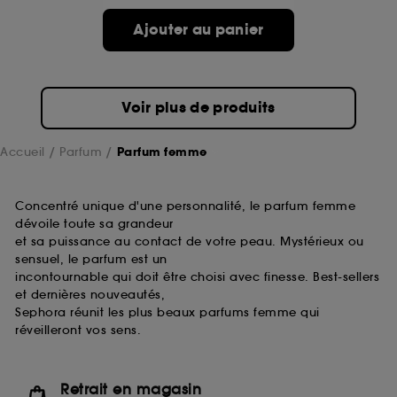
de ces cookies grâce au bouton "personnaliser mes
choix" ci-dessous ou décider de "tout accepter".
Ajouter au panier
Sephora pourra associer les informations de
navigation collectées par ces Cookies, pour les
finalités acceptées, avec les données personnelles
collectées ou générées lors de votre activité en ligne
Voir plus de produits
ou en magasin. Pour refuser tous les cookies, cliques
sur "continuer sans accepter". Voous pouvez à tout
moment choisir de retirer votrte consentement. Si vous
Accueil
Parfum
Parfum femme
souhaitez obtenir plus d'information sur les cookies
utilisés,
cliquez
ici
.
Concentré unique d'une personnalité, le parfum femme
dévoile toute sa grandeur
et sa puissance au contact de votre peau. Mystérieux ou
sensuel, le parfum est un
incontournable qui doit être choisi avec finesse. Best-sellers
et dernières nouveautés,
Sephora réunit les plus beaux parfums femme qui
réveilleront vos sens.
Retrait en magasin