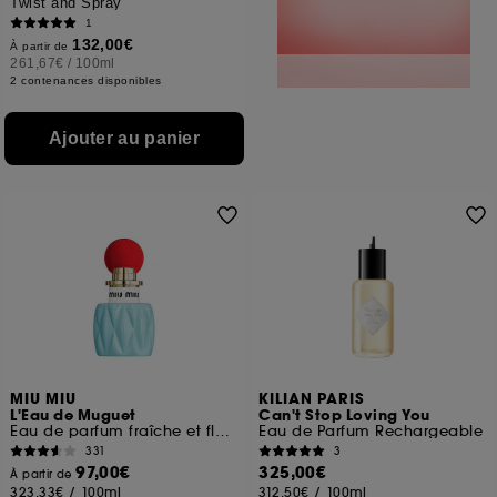
Twist and Spray
1
132,00€
À partir de
261,67€
/
100ml
2 contenances disponibles
Ajouter au panier
MIU MIU
KILIAN PARIS
L'Eau de Muguet
Can't Stop Loving You
Eau de parfum fraîche et florale pour femme
Eau de Parfum Rechargeable
331
3
97,00€
325,00€
À partir de
323,33€
/
100ml
312,50€
/
100ml