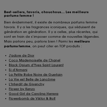
Best-sellers, favoris, chouchous... Les meilleurs
parfums femme !
Bien évidemment, il existe de nombreux parfums femme
favoris. Il y a les fragrances iconiques, qui séduisent de
génération en génération. Il y a celles, plus récentes, qui
sont en train de s’imposer comme de nouvelles légendes.
Mais parlons peu, parlons bien ! Parmi les
meilleurs
parfums
femme
, on peut citer en TOP produits :
J'adore de Dior
Coco Mademoiselle de Chanel
Black Opium d'Yves Saint Laurent
Si d'Armani
La Petite Robe Noire de Guerlain
La Vie est Belle de Lancôme
L'Interdit de Givenchy
Flower by Kenzo
Good Girl de Carolina Herrera
Flowerbomb de Viktor & Rolf