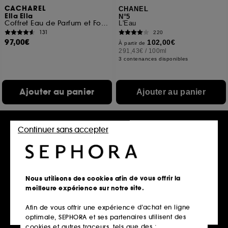
CACHAREL
CHANEL
Ella Ella
N°5
Coffret Eau de Parfum et Format Voyage
L'Eau
131
220
97,00€
102,00€
À partir de
291,43€
/
100ml
3 contenances disponibles
Ajouter au panier
Ajouter au panier
Continuer sans accepter
Nous utilisons des cookies afin de vous offrir la
meilleure expérience sur notre site.
Afin de vous offrir une expérience d’achat en ligne
GUERLAIN
LOLITA LEMPICKA
optimale, SEPHORA et ses partenaires utilisent des
Nahema
Mon Premier Parfum
Eau de Parfum
Coffret Eau de Parfum
cookies et autres traceurs, tels que des :