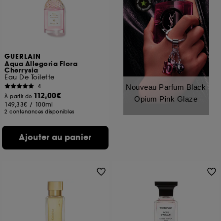
GUERLAIN
Aqua Allegoria Flora
Cherrysia
Eau De Toilette
4
Nouveau Parfum Black
112,00€
À partir de
Opium Pink Glaze
149,33€
/
100ml
2 contenances disponibles
Ajouter au panier