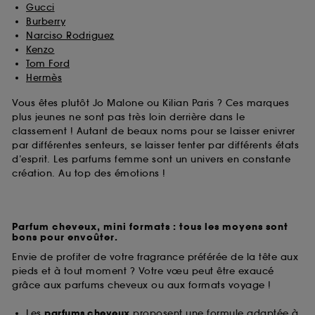
Gucci
Burberry
Narciso Rodriguez
Kenzo
Tom Ford
Hermès
Vous êtes plutôt Jo Malone ou Kilian Paris ? Ces marques
plus jeunes ne sont pas très loin derrière dans le
classement ! Autant de beaux noms pour se laisser enivrer
par différentes senteurs, se laisser tenter par différents états
d’esprit. Les parfums femme sont un univers en constante
création. Au top des émotions !
Parfum cheveux, mini formats : tous les moyens sont
bons pour envoûter.
Envie de profiter de votre fragrance préférée de la tête aux
pieds et à tout moment ? Votre vœu peut être exaucé
grâce aux parfums cheveux ou aux formats voyage !
Les
parfums cheveux
proposent une formule adaptée à