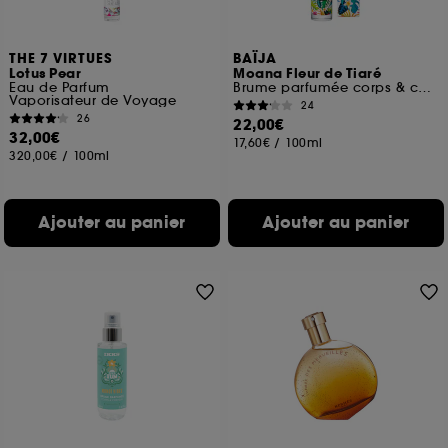
THE 7 VIRTUES
BAÏJA
Lotus Pear
Moana Fleur de Tiaré
Eau de Parfum
Brume parfumée corps & cheveux
Vaporisateur de Voyage
24
26
22,00€
32,00€
17,60€
/
100ml
320,00€
/
100ml
Ajouter au panier
Ajouter au panier