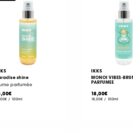
KKS
IKKS
radise shine
MONOI VIBES-BRU
PARFUMEE
rume parfumée
8,00€
18,00€
,00€
/
100ml
18,00€
/
100ml