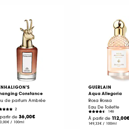
ENHALIGON'S
GUERLAIN
hanging Constance
Aqua Allegoria
au de parfum Ambrée
Rosa Rossa
Eau De Toilette
2
146
36,00€
partir de
112,00
À partir de
0,00€
/
100ml
149,33€
/
100ml