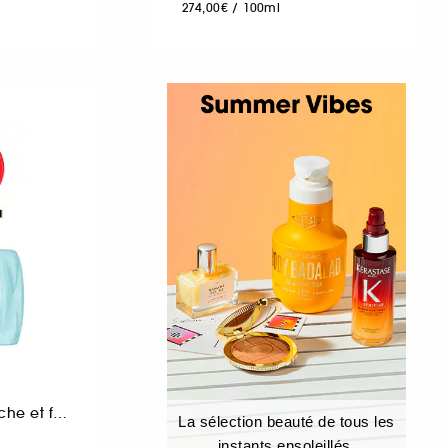
274,00€
/
100ml
Eau de parfum fraîche et florale pour femme
La sélection beauté de tous les
instants ensoleillés.