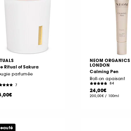
ITUALS
NEOM ORGANICS
LONDON
e Ritual of Sakura
Calming Pen
ougie parfumée
Roll-on apaisant
84
7
24,00€
5,00€
200,00€
/
100ml
eauté