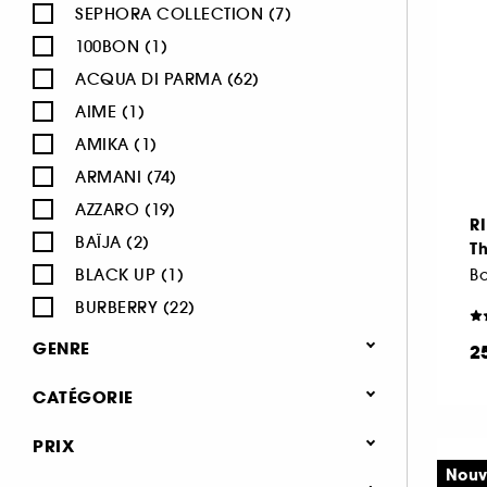
SEPHORA COLLECTION (7)
100BON (1)
ACQUA DI PARMA (62)
AIME (1)
AMIKA (1)
ARMANI (74)
AZZARO (19)
R
BAÏJA (2)
Th
BLACK UP (1)
B
BURBERRY (22)
BVLGARI (12)
GENRE
2
BY ROSIE JANE (3)
Femme (1372)
CATÉGORIE
CACHAREL (24)
Homme (541)
CALVIN KLEIN (20)
Parfum
PRIX
Mixte (493)
CAROLINA HERRERA (21)
Jusqu'à -30% sur une sélection de
Nouv
Enfant (40)