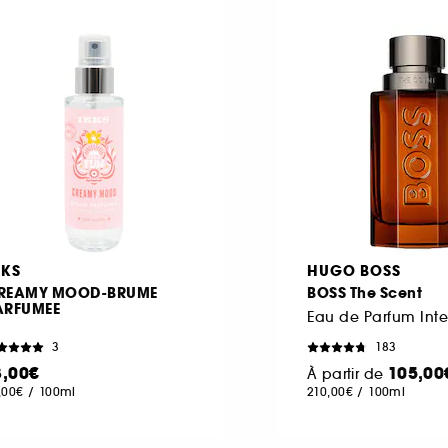
KKS
HUGO BOSS
REAMY MOOD-BRUME
BOSS The Scent
ARFUMEE
Eau de Parfum Int
3
183
8,00€
105,00
À partir de
,00€
/
100ml
210,00€
/
100ml