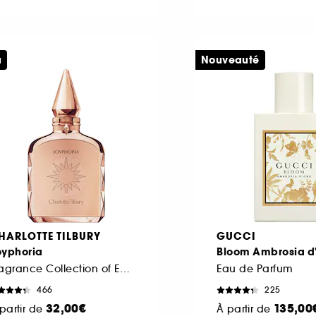
u
Nouveauté
HARLOTTE TILBURY
GUCCI
oyphoria
Bloom Ambrosia d
Fragrance Collection of Emotions
Eau de Parfum
466
225
32,00€
135,00
partir de
À partir de