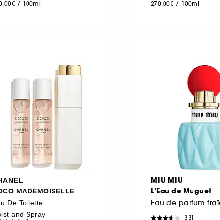
0,00€
/
100ml
270,00€
/
100ml
MIU MIU
HANEL
L'Eau de Muguet
OCO MADEMOISELLE
u De Toilette
ist and Spray
331