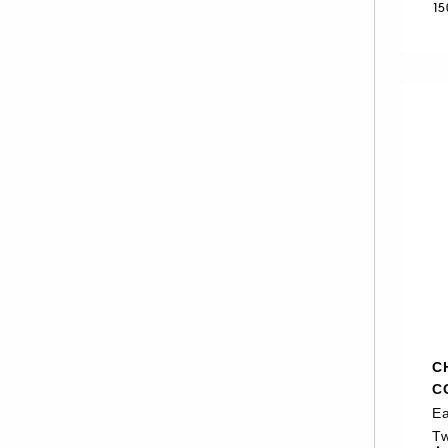
15
NEOM ORGANICS LONDON (4)
NINA RICCI (16)
NUXE (12)
ONLY THE BRAVE (1)
OUAI (6)
PENHALIGON'S (59)
PHLUR (26)
PRADA (27)
RABANNE FRAGRANCES (55)
RARE BEAUTY (17)
REMINISCENCE (16)
RITUALS (25)
C
ROCHAS (25)
C
SALT AND STONE (4)
Ea
Tw
SERGE LUTENS (22)