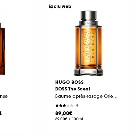
Exclu web
HUGO BOSS
BOSS The Scent
ense
Baume après-rasage Oriental et Boisé
4
€
89,00€
89,00€
/
100ml