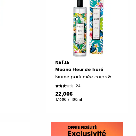
BAÏJA
Moana Fleur de Tiaré
Brume parfumée corps & cheveux
24
22,00€
17,60€
/
100ml