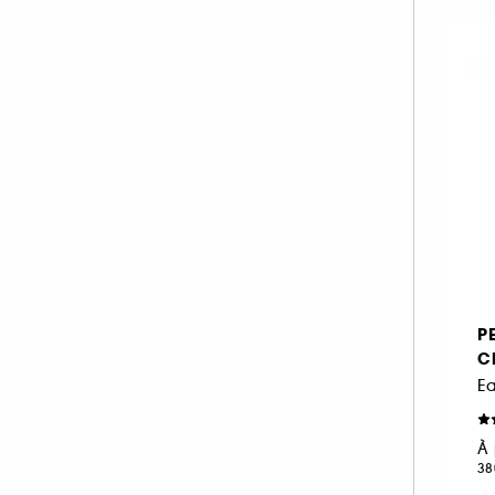
IKKS (22)
ISSEY MIYAKE (22)
JACADI (1)
JACADI (15)
JEAN PAUL GAULTIER (41)
JIMMY CHOO (26)
JO MALONE LONDON (62)
JULIETTE HAS A GUN (33)
KAYALI (42)
KENZO (29)
P
KÉRASTASE (1)
C
KIEHL'S SINCE 1851 (1)
E
KILIAN PARIS (42)
À 
L'ARTISAN PARFUMEUR (61)
38
LACOSTE (23)