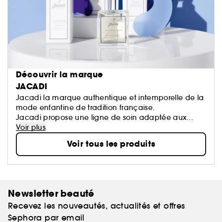
Découvrir la marque
JACADI
Jacadi la marque authentique et intemporelle de la
mode enfantine de tradition française.
Jacadi propose une ligne de soin adaptée aux
bébés et respectueuse de leurs peaux; ainsi qu’une
Voir plus
gamme d’eaux parfumées aux notes délicates et
Voir tous les produits
fraîches, pour petits et grands. Des idées cadeaux à
offrir ou à s’offrir !
Newsletter beauté
Recevez les nouveautés, actualités et offres
Sephora par email