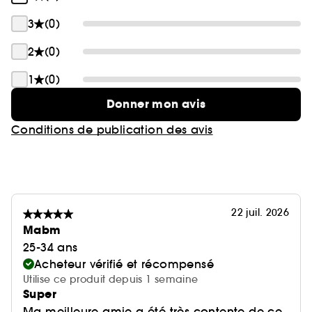
3
(0)
2
(0)
1
(0)
Donner mon avis
Conditions de publication des avis
22 juil. 2026
Mabm
25-34 ans
Acheteur vérifié et récompensé
Utilise ce produit depuis 1 semaine
Super
Ma meilleure amie a été très contente de ce