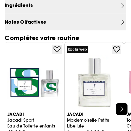
habillé de bleu
Ingrédients
Notes Olfactives
Complétez votre routine
Exclu web
Ignorer le carrousel produits
JACADI
JACADI
J
Jacadi Sport
Mademoiselle Petite
To
Eau de Toilette enfants
Libellule
Co