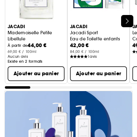
Ignorer le carrousel produits
JACADI
JACADI
J
Mademoiselle Petite
Jacadi Sport
L
Libellule
Eau de Toilette enfants
Co
44,00 €
42,00 €
4
Eau De Toilette
À partir de
69,00 € / 100ml
84,00 € / 100ml
Aucun avis
1
avis
Existe en 2 formats
Ajouter au panier
Ajouter au panier