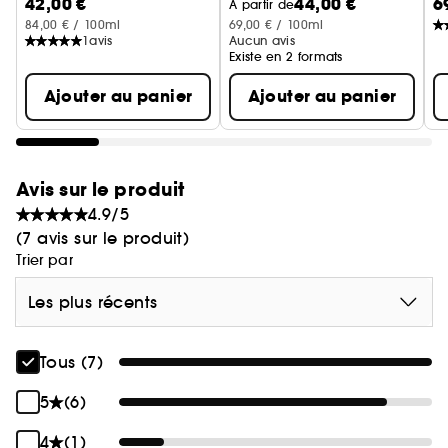
42,00 €
44,00 €
6
Eau De Toilette
À partir de
84,00 € / 100ml
69,00 € / 100ml
1
avis
Aucun avis
Existe en 2 formats
Ajouter au panier
Ajouter au panier
Avis sur le produit
4.9/5
(7 avis sur le produit)
Trier par
Les plus récents
Tous (7)
5
(6)
4
(1)