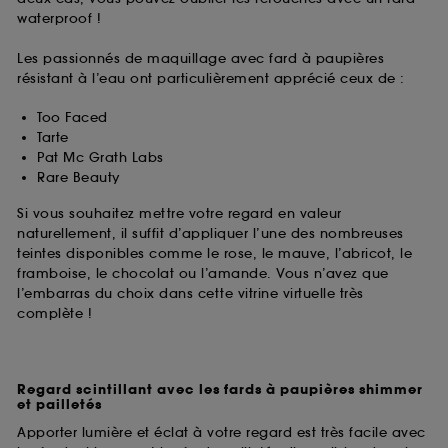
ou en magasin. Pour refuser tous les cookies, cliques
waterproof !
sur "continuer sans accepter". Voous pouvez à tout
moment choisir de retirer votrte consentement. Si vous
Les passionnés de maquillage avec fard à paupières
souhaitez obtenir plus d'information sur les cookies
résistant à l’eau ont particulièrement apprécié ceux de :
utilisés,
cliquez
ici
.
Too Faced
Tarte
Pat Mc Grath Labs
Rare Beauty
Si vous souhaitez mettre votre regard en valeur
naturellement, il suffit d’appliquer l’une des nombreuses
teintes disponibles comme le rose, le mauve, l’abricot, le
framboise, le chocolat ou l’amande. Vous n’avez que
l’embarras du choix dans cette vitrine virtuelle très
complète !
Regard scintillant avec les fards à paupières shimmer
et pailletés
Apporter lumière et éclat à votre regard est très facile avec