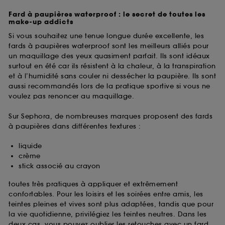
usurpations d’identité.
Fard à paupières waterproof : le secret de toutes les
make-up addicts
Cookies fonctionnels :
il s’agit de cookies
Si vous souhaitez une tenue longue durée excellente, les
permettant l’affichage et/ou la fourniture de
fards à paupières waterproof sont les meilleurs alliés pour
certaines fonctionnalités du site, tel que les
un maquillage des yeux quasiment parfait. Ils sont idéaux
cookies d’authentification qui sont utilisés afin de
vous faire bénéficier de l’authentification
surtout en été car ils résistent à la chaleur, à la transpiration
prolongée vous permettant d’accéder à votre
et à l’humidité sans couler ni dessécher la paupière. Ils sont
compte lors de votre prochaine visite sur le site
aussi recommandés lors de la pratique sportive si vous ne
sans saisir à nouveau votre identifiant et mot de
voulez pas renoncer au maquillage.
passe.
Sur Sephora, de nombreuses marques proposent des fards
à paupières dans différentes textures :
A l'exception des cookies techniques, le dépôt et la
liquide
lecture de ces traceurs requiert votre accord. Vous
crème
pouvez personnaliser vos choix concernant le dépôt
stick associé au crayon
de ces cookies grâce au bouton "personnaliser mes
choix" ci-dessous ou décider de "tout accepter".
toutes très pratiques à appliquer et extrêmement
Sephora pourra associer les informations de
confortables. Pour les loisirs et les soirées entre amis, les
navigation collectées par ces Cookies, pour les
teintes pleines et vives sont plus adaptées, tandis que pour
finalités acceptées, avec les données personnelles
la vie quotidienne, privilégiez les teintes neutres. Dans les
collectées ou générées lors de votre activité en ligne
deux cas, vous pouvez oublier les retouches avec un fard