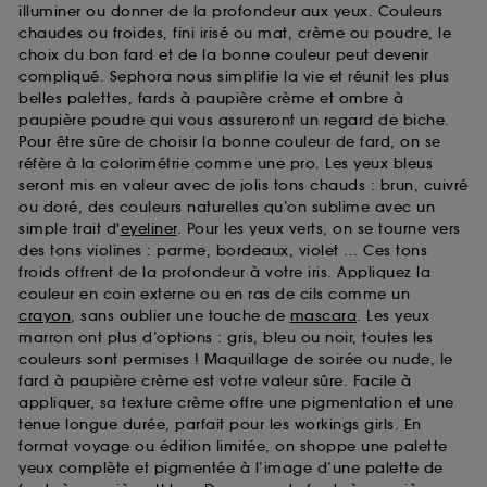
illuminer ou donner de la profondeur aux yeux. Couleurs
chaudes ou froides, fini irisé ou mat, crème ou poudre, le
choix du bon fard et de la bonne couleur peut devenir
compliqué. Sephora nous simplifie la vie et réunit les plus
belles palettes, fards à paupière crème et ombre à
paupière poudre qui vous assureront un regard de biche.
Pour être sûre de choisir la bonne couleur de fard, on se
réfère à la colorimétrie comme une pro. Les yeux bleus
seront mis en valeur avec de jolis tons chauds : brun, cuivré
ou doré, des couleurs naturelles qu’on sublime avec un
simple trait d'
eyeliner
. Pour les yeux verts, on se tourne vers
des tons violines : parme, bordeaux, violet … Ces tons
froids offrent de la profondeur à votre iris. Appliquez la
couleur en coin externe ou en ras de cils comme un
crayon
, sans oublier une touche de
mascara
. Les yeux
marron ont plus d’options : gris, bleu ou noir, toutes les
couleurs sont permises ! Maquillage de soirée ou nude, le
fard à paupière crème est votre valeur sûre. Facile à
appliquer, sa texture crème offre une pigmentation et une
tenue longue durée, parfait pour les workings girls. En
format voyage ou édition limitée, on shoppe une palette
yeux complète et pigmentée à l’image d’une palette de