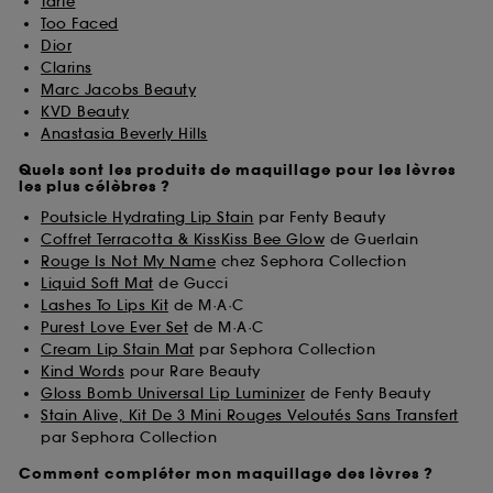
Tarte
Too Faced
Dior
Clarins
Marc Jacobs Beauty
KVD Beauty
Anastasia Beverly Hills
Quels sont les produits de maquillage pour les lèvres
les plus célèbres ?
Poutsicle Hydrating Lip Stain
par Fenty Beauty
Coffret Terracotta & KissKiss Bee Glow
de Guerlain
Rouge Is Not My Name
chez Sephora Collection
Liquid Soft Mat
de Gucci
Lashes To Lips Kit
de M·A·C
Purest Love Ever Set
de M·A·C
Cream Lip Stain Mat
par Sephora Collection
Kind Words
pour Rare Beauty
Gloss Bomb Universal Lip Luminizer
de Fenty Beauty
Stain Alive, Kit De 3 Mini Rouges Veloutés Sans Transfert
par Sephora Collection
Comment compléter mon maquillage des lèvres ?