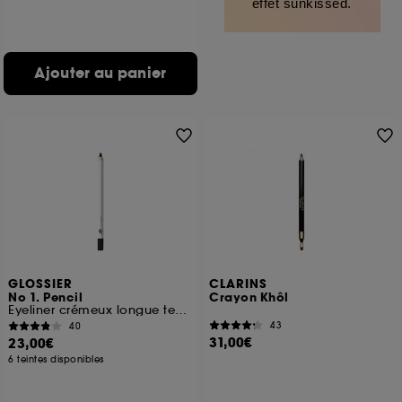
effet sunkissed.
Ajouter au panier
GLOSSIER
CLARINS
No 1. Pencil
Crayon Khôl
Eyeliner crémeux longue tenue
43
40
31,00€
23,00€
6 teintes disponibles