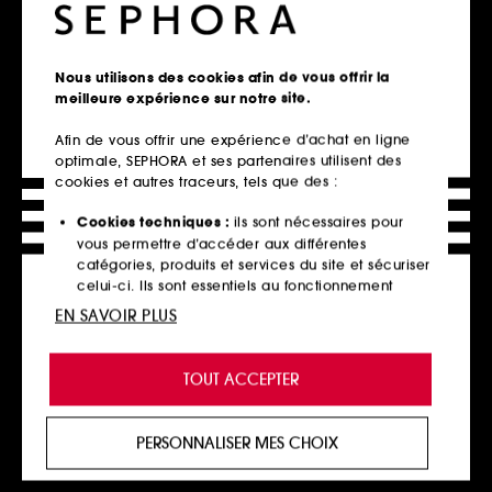
Nous utilisons des cookies afin de vous offrir la
meilleure expérience sur notre site.
Afin de vous offrir une expérience d’achat en ligne
optimale, SEPHORA et ses partenaires utilisent des
cookies et autres traceurs, tels que des :
GLOSSIER
SISLEY
Lash Slick
Mascara So Intense
Mascara pour des cils liftés et allongés
Mascara fortifiant
Cookies techniques :
ils sont nécessaires pour
419
66
vous permettre d’accéder aux différentes
25,00€
60,00€
catégories, produits et services du site et sécuriser
2 teintes disponibles
celui-ci. Ils sont essentiels au fonctionnement
technique du site et ne peuvent être désactivés.
EN SAVOIR PLUS
Cookies de personnalisation :
ils nous permettent
Ajouter au panier
Ajouter au panier
de vous offrir une expérience enrichie et
TOUT ACCEPTER
personnalisée en vous recommandant des
produits, des services et des contenus qui
répondent au mieux à vos préférences, et de vous
PERSONNALISER MES CHOIX
Clean at Sephora
Exclu
proposer des offres promotionnelles adaptées à
votre profil.