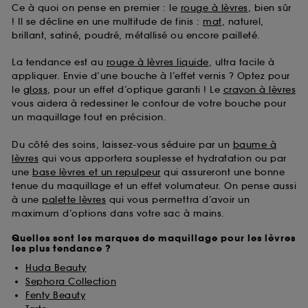
Ce à quoi on pense en premier : le
rouge à lèvres
, bien sûr
! Il se décline en une multitude de finis :
mat
, naturel,
brillant, satiné, poudré, métallisé ou encore pailleté.
La tendance est au
rouge à lèvres liquide
, ultra facile à
appliquer. Envie d’une bouche à l’effet vernis ? Optez pour
le
gloss
, pour un effet d’optique garanti ! Le
crayon à lèvres
vous aidera à redessiner le contour de votre bouche pour
un maquillage tout en précision.
Du côté des soins, laissez-vous séduire par un
baume à
lèvres
qui vous apportera souplesse et hydratation ou par
une
base lèvres et un repulpeur
qui assureront une bonne
tenue du maquillage et un effet volumateur. On pense aussi
à une
palette lèvres
qui vous permettra d’avoir un
maximum d’options dans votre sac à mains.
Quelles sont les marques de maquillage pour les lèvres
les plus tendance ?
Huda Beauty
Sephora Collection
Fenty Beauty