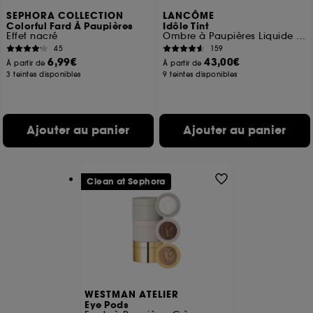
SEPHORA COLLECTION
LANCÔME
Colorful Fard À Paupières
Idôle Tint
Effet nacré
Ombre à Paupières Liquide Multi-usage
45
159
6,99€
43,00€
À partir de
À partir de
3 teintes disponibles
9 teintes disponibles
Ajouter au panier
Ajouter au panier
Clean at Sephora
WESTMAN ATELIER
Eye Pods