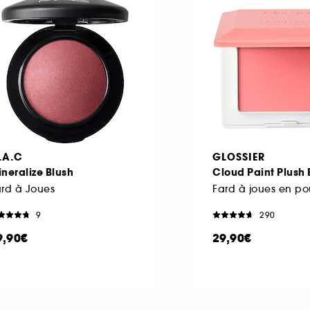
.A.C
GLOSSIER
neralize Blush
Cloud Paint Plush 
rd à Joues
Fard à joues en p
9
290
9,90€
29,90€