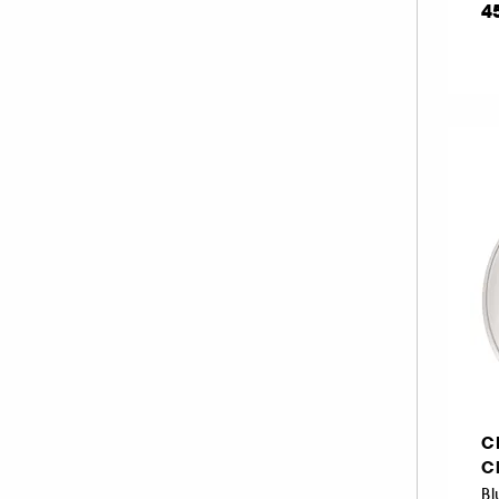
4
C
C
Bl