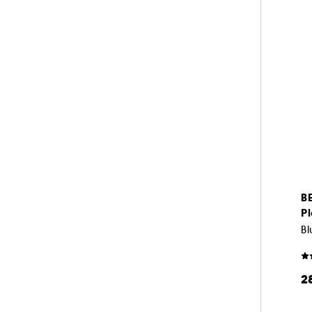
B
Pl
2