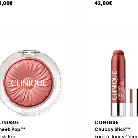
5,00€
42,00€
LINIQUE
CLINIQUE
heek Pop™
Chubby Stick™
ush Pop
Fard à Joues Crèm