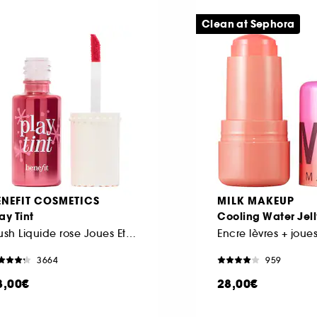
Clean at Sephora
ENEFIT COSMETICS
MILK MAKEUP
ay Tint
Cooling Water Jell
Blush Liquide rose Joues Et Lèvres
Encre lèvres + joue
3664
959
8,00€
28,00€