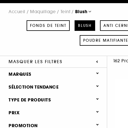
Blush
Accueil
Maquillage
Teint
FONDS DE TEINT
BLUSH
ANTI CERN
POUDRE MATIFIANT
162 Pr
MASQUER LES FILTRES
MARQUES
SÉLECTION TENDANCE
Nouveauté (25)
TYPE DE PRODUITS
SEPHORA COLLECTION (9)
Hot on social (4)
Maquillage
PRIX
ANASTASIA BEVERLY HILLS (2)
Best seller (1)
Teint
ARMANI (4)
PROMOTION