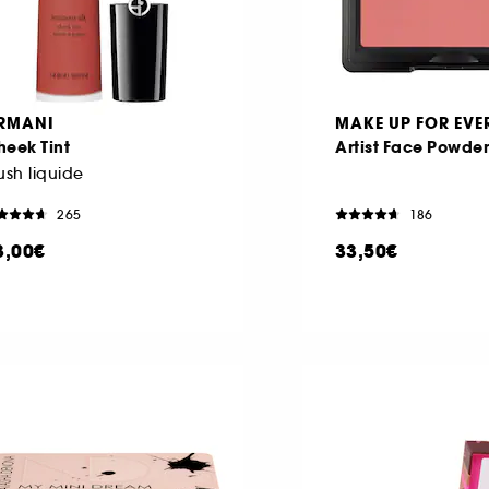
RMANI
MAKE UP FOR EVE
eek Tint
Artist Face Powder
ush liquide
265
186
3,00€
33,50€