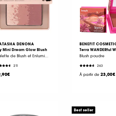
ATASHA DENONA
BENEFIT COSMETI
y Mini Dream Glow Blush
Terra WANDERful W
Palette de Blush et Enlumineurs
Blush poudre
211
263
9,90€
23,00€
À partir de
Best seller