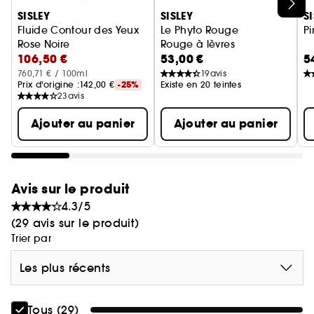
Ignorer le carrousel produits
SISLEY
SISLEY
S
Fluide Contour des Yeux
Le Phyto Rouge
P
Rose Noire
Rouge à lèvres
106,50 €
53,00 €
5
760,71 € / 100ml
19
avis
Prix d'origine :
142,00 €
-25%
Existe en 20 teintes
23
avis
Ajouter au panier
Ajouter au panier
Avis sur le produit
4.3/5
(29 avis sur le produit)
Trier par
Les plus récents
Tous (29)