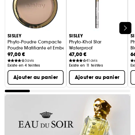
Ignorer le carrousel produits
SISLEY
SISLEY
S
Phyto-Poudre Compacte
Phyto-Khol Star
Ph
Poudre Matifiante et Embellissante
Waterproof
Bl
97,00 €
47,00 €
6
Crayon Khôl Yeux
3
avis
41
avis
Existe en 4 teintes
Existe en 11 teintes
Ex
Ajouter au panier
Ajouter au panier