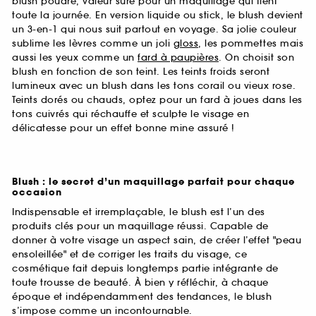
blush poudre, valeur sûre pour un maquillage qui tient
toute la journée. En version liquide ou stick, le blush devient
un 3-en-1 qui nous suit partout en voyage. Sa jolie couleur
sublime les lèvres comme un joli
gloss
, les pommettes mais
aussi les yeux comme un
fard à paupières
. On choisit son
blush en fonction de son teint. Les teints froids seront
lumineux avec un blush dans les tons corail ou vieux rose.
Teints dorés ou chauds, optez pour un fard à joues dans les
tons cuivrés qui réchauffe et sculpte le visage en
délicatesse pour un effet bonne mine assuré !
Blush : le secret d’un maquillage parfait pour chaque
occasion
Indispensable et irremplaçable, le blush est l’un des
produits clés pour un maquillage réussi. Capable de
donner à votre visage un aspect sain, de créer l’effet "peau
ensoleillée" et de corriger les traits du visage, ce
cosmétique fait depuis longtemps partie intégrante de
toute trousse de beauté. À bien y réfléchir, à chaque
époque et indépendamment des tendances, le blush
s’impose comme un incontournable.