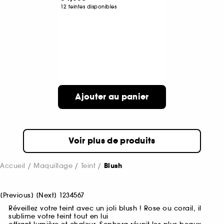
12 teintes disponibles
Ajouter au panier
Voir plus de produits
Accueil
Maquillage
Teint
Blush
[
Previous
]
[
Next
]
1
2
3
4
5
6
7
Réveillez votre teint avec un joli blush ! Rose ou corail, il
sublime votre teint tout en lui