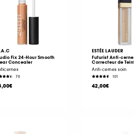
.A.C
ESTÉE LAUDER
udio Fix 24-Hour Smooth
Futurist Anti-cerne
ear Concealer
Correcteur de Tein
ticernes
Anti-cernes soin
70
101
5,00€
42,00€