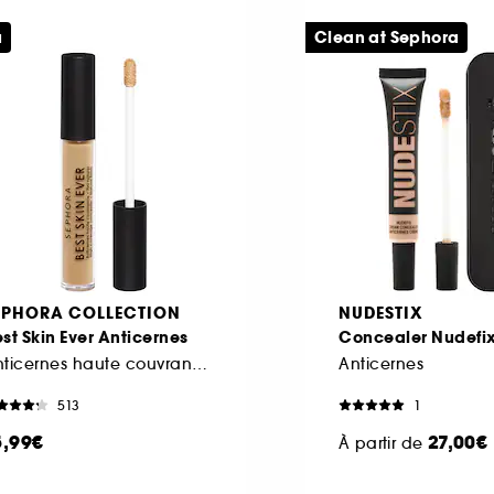
u
Clean at Sephora
EPHORA COLLECTION
NUDESTIX
st Skin Ever Anticernes
Concealer Nudefi
Anticernes haute couvrance fini naturel
Anticernes
513
1
5,99€
27,00€
À partir de