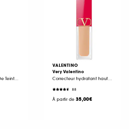
VALENTINO
Very Valentino
Base + Correcteur De Teint Global
Correcteur hydratant haute couvrance toute la journée
88
35,00€
À partir de