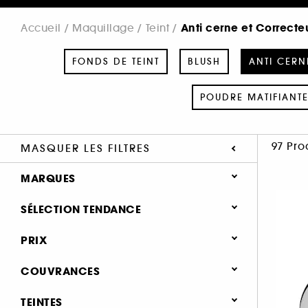
Anti cerne et Correcte
Accueil
Maquillage
Teint
FONDS DE TEINT
BLUSH
ANTI CERN
POUDRE MATIFIANT
97 Pro
MASQUER LES FILTRES
MARQUES
SÉLECTION TENDANCE
Nouveauté (13)
PRIX
SEPHORA COLLECTION (6)
Hot on social (2)
COUVRANCES
ANASTASIA BEVERLY HILLS (1)
Best seller (1)
ARMANI (1)
Moyenne (53)
TEINTES