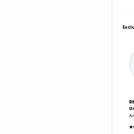
Excl
R
U
An