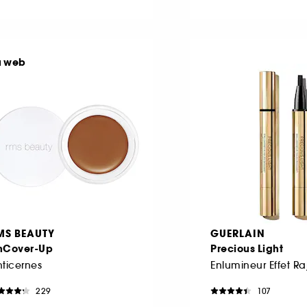
u web
MS BEAUTY
GUERLAIN
nCover-Up
Precious Light
ticernes
229
107