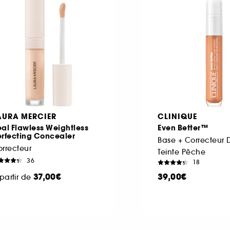
AURA MERCIER
CLINIQUE
al Flawless Weightless
Even Better™
erfecting Concealer
rrecteur
Teinte Pêche
36
18
37,00€
39,00€
partir de